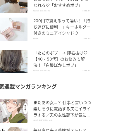
なれる♡「おすすめボブ」
fashion trend news
2026.8.5
200円で買えるって凄い！「持
ち運びに便利！」キーホルダー
付きのミニアイシャドウ
michill
2026.8.5
「ただのボブ」→ 即垢抜け♡
【40・50代】のお悩みも解
決！「白髪ぼかしボブ」
fashion trend news
2026.8.5
気連載マンガランキング
またあの女…？ 仕事と言いつつ
楽しそうに電話する夫にイライ
ラする／夫の女性部下が気にな
る（1）【夫婦の危機 まんが】
夫の女性部下が気になる
毎日家に来る義妹がストレス…