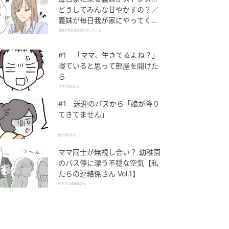
どうしてみんな甘やかすの？／
義妹が毎日我が家にやってくる
（1）【義父母がシンドイんで
義妹が毎日我が家にやってくる
す！ まんが】
#1 「ママ、生きてるよね？」
寝ていると思って部屋を開けた
ら
ママが家出した
#1 送迎のバスから「娘が降り
てきてません」
娘が拐われた
ママ同士が無視し合い？ 幼稚園
のバス停に漂う不穏な空気【私
たちの連絡係さん Vol.1】
私たちの連絡係さん