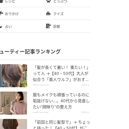
レシピ
どうぶつ
おでかけ
クイズ
占い
診断
ューティー記事ランキング
「髪が長くて暑い！ 重たい！」
って人 →【40・50代】大人が
似合う「美人ウルフ」がおすす
め♡
fashion trend news
2026.8.4
服もメイクも頑張っているのに
垢抜けない…。40代から見直し
たい“顔映り”の整え方
beauty news tokyo
2026.8.5
「前回と同じ髪型で」→ ちょっ
と待った！【40・50代】がこ