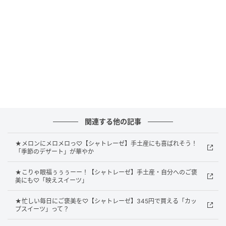
～6月の限定販売。価格は¥2,808（税込）です。
高級感がすごい！
関連する他の記事
★メロンにメロメロっ♡【シャトレーゼ】手土産にも喜ばれそう！
「季節のデザート」が華やか
★こりゃ眼福ぅぅぅーー！【シャトレーゼ】手土産・自分へのご褒
美にも♡「映えスイーツ」
★忙しい毎日にご褒美を♡【シャトレーゼ】345円で買える「カッ
プスイーツ」って？