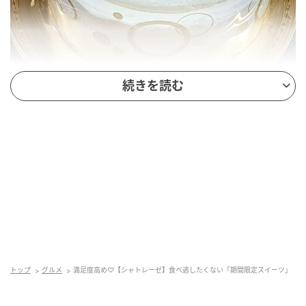
続きを読む
出典：Instagram
シャトレーゼマニアの@mame48goさんが「この季節
にぴったりな、軽やかで爽やかなデコレーションケー
キ」と紹介するのは、こちらの「苺と柑橘のスフレチ
ーズデコレーション 14cm」です。ベースになっている
のは「ふわっと軽やかな口どけ」スフレチーズケー
トップ
グルメ
満足度高め♡【シャトレーゼ】食べ逃したくない「期間限定スイーツ」
キ。そこに苺・オレンジの2種類のソースとごろっと大
きめカットのフルーツをデコレーションしています。4