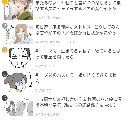
またあの女…？ 仕事と言いつつ楽しそうに電
しのスイーツ。季節限定販売で、価格は¥648（税込）
話する夫にイライラする／夫の女性部下が気
です。
になる（1）【夫婦の危機 まんが】
夫の女性部下が気になる
毎日家に来る義妹がストレス…どうしてみん
な甘やかすの？／義妹が毎日我が家にやって
手土産にちょうどいい
くる（1）【義父母がシンドイんです！ まん
義妹が毎日我が家にやってくる
が】
#1 「ママ、生きてるよね？」寝ていると思
って部屋を開けたら
ママが家出した
#1 送迎のバスから「娘が降りてきてませ
ん」
娘が拐われた
ママ同士が無視し合い？ 幼稚園のバス停に漂
う不穏な空気【私たちの連絡係さん Vol.1】
私たちの連絡係さん