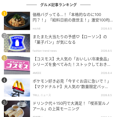
グルメ記事ランキング
価格バグってる…！「本格的なのに100
円？！」「給料日前の救世主！」激安100均
グルメ
michill
2026.8.5
またまた大当たりの予感♡【ローソン】の
「菓子パン」が気になる
出典：Instagram
fashion trend news
2026.8.5
ちょっとした手土産や差し入れに重宝しそうなこちら
【コスモス】大人気の「おいしい冷凍食品」
は、季節限定で販売されている「北海道産小豆と抹茶
シリーズを食べてみた！ストックしておきた
のふんわりロール」です。国産抹茶を使った生地で抹
くなる美味しさ
4MEEE
2026.8.4
茶ホイップクリームと粒あんを巻いた和スイーツ。
@masaki_19740913さんいわく「粒あんがちょうどい
ポケモン好き必見「今すぐお店に急いで！」
【マクドナルド】大人気の“数量限定バッ
いアクセント」になっているそう。¥194（税込）とお
グ”、諦めないで！今ならまだ買えるか
手頃価格で、個包装なのもうれしいポイントです。
TRILL ニュース
2026.8.5
も…！？
ドリンク代＋150円で大満足！「喫茶室ルノ
アール」の上質モーニング
トッピングがたっぷり！