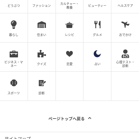
カルチャー・
どうぶつ
ファッション
ビューティー
ヘルスケア
出典：Instagram
教養
@masaki_19740913さんが「毎年のように買ってま
す」というのが、期間限定商品の「宇治抹茶わらび餅
暮らし
住まい
レシピ
グルメ
おでかけ
のクリームあんみつ」です。寒天の上に、抹茶のわら
び餅・ホイップクリーム・さくらんぼ・マンゴー・塩
豆・粒あん・ホイップクリームとトッピングがたっぷ
り。寒天とトッピングが別になっているので、水っぽ
ビジネス・マ
心理テスト・
クイズ
恋愛
占い
ネー
診断
くなりにくく美味しく食べられそうです。販売価格は
¥367（税込）です。
※本文中の画像は投稿主様より掲載許諾をいただいて
スポーツ
診断
います。
※こちらの記事では@mame48go様、
ページトップへ戻る
@masaki_19740913様のInstagram投稿をご紹介して
おります。
※記事内の情報は執筆時のものになります。価格変更
サイトマップ