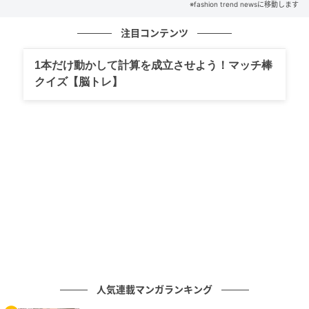
※fashion trend newsに移動します
注目コンテンツ
1本だけ動かして計算を成立させよう！マッチ棒
クイズ【脳トレ】
出典：Instagram
@mame48goさんが「満足度高め」「シャトレーゼの
メロンスイーツ史上最高に美味しい」と絶賛するの
が、高級感のあるビジュアルの「プレミアムフレジェ
アンデスメロン」です。スポンジとクリームがきれい
な層になっていて、クリーム部分にはメロンゼリーと
人気連載マンガランキング
メロン果肉が入っています。上から下までメロンづく