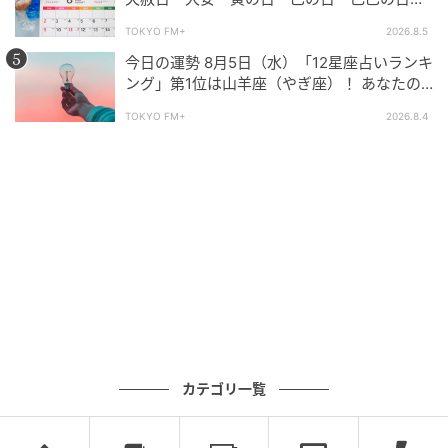
月の吉日・開運日はいつ？ やったほうが良い
TOKYO FM+
2026.8.5
こと、NG行動などを解説
今日の運勢 8月5日（水）「12星座占いランキ
チャーム￥56,100／JW アンダーソン（JW アンダーソン 渋谷店）
ング」第1位は山羊座（やぎ座）！ あなたの
星座は何位？
手編み特有の温かみを感じさせるレモンモチーフのチ
TOKYO FM+
2026.8.4
ャームで、デイリーバッグにフレッシュなエッセンス
をひとさじ。夏の日差しに映える爽やかなアイテム
に、好機も巡ってきてくれそう。
カテゴリ一覧