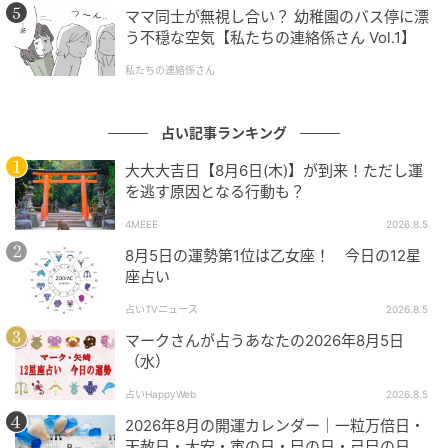
横長シルエットが仲間入り。フレッシュなカラーでパ
ママ同士が無視し合い？ 幼稚園のバス停に漂
リのエスプリが効いたスタイリングへ導くカウハイド
う不穏な空気【私たちの連絡係さん Vol.1】
レザーは、開運への扉も開いてくれそう。
私たちの連絡係さん
占い記事ランキング
大大大吉日【8月6日(木)】が到来！ただし運
を逃す原因となる行動も？
4MEEE
2026.8.5
8月5日の運勢第1位は乙女座！ 今日の12星
座占い
占いTVニュース
2026.8.5
マークさんが占うあなたの2026年8月5日
（水）
占いHappyWeb
2026.8.5
2026年8月の開運カレンダー｜一粒万倍日・
天赦日・大安・寅の日・巳の日・己巳の日…8