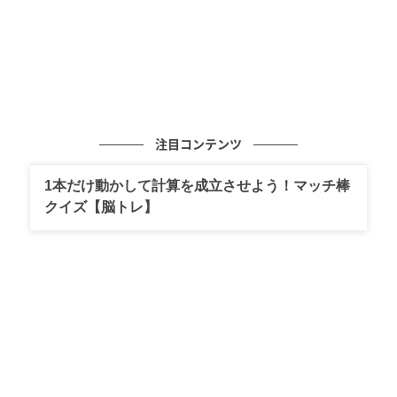
ていなかった感情がふっとあふれる場面がありそうで
す。愛は試され続けるものではありません。安心して
心を差し出せる相手かどうか。そこを見極めること。
これまで自分がしてきた選択を振り返りながら、これ
から先をどう進むかを決めていくことになるのだか
ら。
注目コンテンツ
ラッキーアクションは大切なこと口にすると心得た上
1本だけ動かして計算を成立させよう！マッチ棒
でのコミュニケーション。ラッキーデーは6月5日、21
クイズ【脳トレ】
日。
Lucky Items