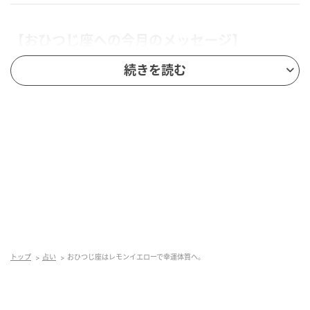
【おひつじ座への今月のメッセージ】
続きを読む
他人とのコミュニケーションを大切にすること。いま
のあなたにとってそれは、単なる恋愛や対人関係以上
に、「自分自身を許していく」ことにつながっていく
でしょう。互いの境界線がやわらかく溶け合いながら
も、きちんと別々の存在として向き合うことができる
ようになるでしょう。6月は「自分のことをわかってほ
しい」という気持ちと同じくらい、「相手を理解しよ
うとする姿勢」が運気を開いていく鍵に。最近のあな
たは強くあり続けようとしすぎていたのかもしれませ
ん。本当は寂しいのに平気なふりをしたり、欲しい言
トップ
占い
おひつじ座はレモンイエローで幸運体質へ。
葉があるのに飲み込んだり。そうした鎧を少しずつ脱
いでいく流れを作っていくことで良運が巡ってくるで
しょう。何気ない会話の中では特に、自分でも気づい