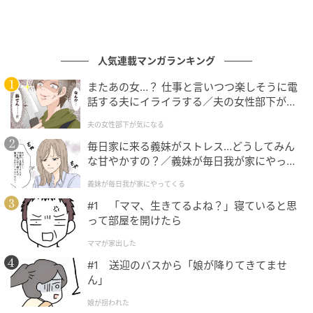
人気連載マンガランキング
またあの女…？ 仕事と言いつつ楽しそうに電
話する夫にイライラする／夫の女性部下が気
になる（1）【夫婦の危機 まんが】
夫の女性部下が気になる
毎日家に来る義妹がストレス…どうしてみん
な甘やかすの？／義妹が毎日我が家にやって
くる（1）【義父母がシンドイんです！ まん
義妹が毎日我が家にやってくる
が】
#1 「ママ、生きてるよね？」寝ていると思
って部屋を開けたら
ママが家出した
バッグ（H11×W26×D8.5cm）￥67,100／ロンシャン（ロンシャン・ジャパ
#1 送迎のバスから「娘が降りてきてませ
ン）
ん」
アイコニックなバッグ「ル プリアージュ（R）」に、
娘が拐われた