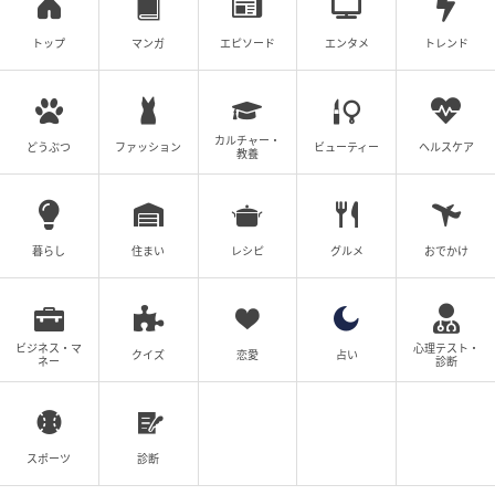
トップ
マンガ
エピソード
エンタメ
トレンド
カルチャー・
どうぶつ
ファッション
ビューティー
ヘルスケア
教養
バッグ（H16×W17.5×D9.5cm）￥60,500／オーラリーメイドバイ アエタ
暮らし
住まい
レシピ
グルメ
おでかけ
（オーラリー）
シンプルさが際立つジュエリーボックスのようなボッ
クス型のバッグは、アエタとのコラボレーションピー
ビジネス・マ
心理テスト・
クイズ
恋愛
占い
ネー
診断
ス。トランクを整理するトラベルケースとして旅先で
も共にしたい、汎用性の高さが魅力的。
スポーツ
診断