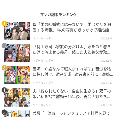
マンガ記事ランキング
母「弟の結婚式には来ないで」弟ばかりを溺
愛する両親。1枚の写真がきっかけで結婚話が
なくなったワケ
ベビーカレンダー
2026.8.5
エキサイトニュース
「特上寿司は家族の分だけよ」嫁をのり巻き
だけで済ませる義母。怒った夫と義父が取っ
た行動とは
ベビーカレンダー
2026.8.5
義姉「介護なんて暇人がすれば？」苦労を私
に押し付け、遺産要求…遺言書を前に、義姉
が顔面蒼白のワケ
ベビーカレンダー
2026.8.5
夫「縛られたくない！自由に生きる」双子の
娘と私を捨て離婚→15年後、再会！娘たち
「あんた誰？」論破された元夫は
ベビーカレンダー
2026.8.5
義母「…はぁーっ」ファミレスで料理を見て