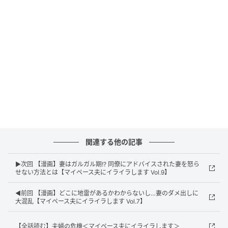
関連する他の記事
エキサイトニュース
▶次回 【漫画】妻はガルガル期!? 同僚にアドバイスされた妻を怒ら
せない方法とは【マイペース夫にイライラします Vol.9】
◀前回 【漫画】どこに地雷があるかわからないし…妻のダメ出しに
大混乱【マイペース夫にイライラします Vol.7】
【全話読む】夫婦の危機＜マイペース夫にイライラします＞