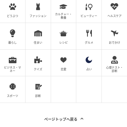
カルチャー・
どうぶつ
ファッション
ビューティー
ヘルスケア
教養
暮らし
住まい
レシピ
グルメ
おでかけ
エキサイトニュース
事件が起きたのは、家族で公園デビューをした日でし
ビジネス・マ
心理テスト・
クイズ
恋愛
占い
ネー
診断
た。 娘と一緒に遊ぼうと、俺は抱っこしながらブラン
コに座ったのです。安全に気をつけたので揺れる程度
でしたが、娘は嬉しそうでした。でも、妻は血相を変
スポーツ
診断
えて飛んできて…。
妻は人が変わったように俺を怒鳴り続けました。ここ
まで怒鳴られることか…？ みんなこっち見てくるし、
ページトップへ戻る