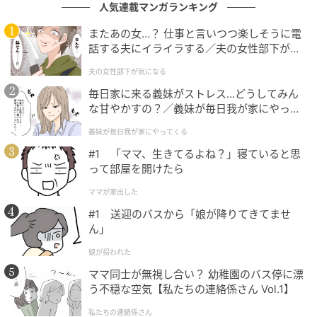
エキサイトニュース
人気連載マンガランキング
またあの女…？ 仕事と言いつつ楽しそうに電
話する夫にイライラする／夫の女性部下が気
になる（1）【夫婦の危機 まんが】
夫の女性部下が気になる
毎日家に来る義妹がストレス…どうしてみん
な甘やかすの？／義妹が毎日我が家にやって
くる（1）【義父母がシンドイんです！ まん
義妹が毎日我が家にやってくる
が】
#1 「ママ、生きてるよね？」寝ていると思
って部屋を開けたら
ママが家出した
#1 送迎のバスから「娘が降りてきてませ
エキサイトニュース
ん」
娘が拐われた
ママ同士が無視し合い？ 幼稚園のバス停に漂
う不穏な空気【私たちの連絡係さん Vol.1】
私たちの連絡係さん