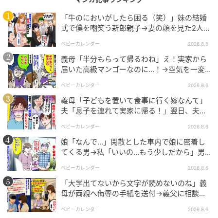
「牛のにおいがしたら困る（笑）」妹の結婚
式で僕を嘲笑う新郎親子→妻の顔を見た2人が
絶句したワケ
ベビーカレンダー
2026.8.6
義母「半分もらって帰るわね」え！実家から
届いた高級マンゴーなのに…！→空気を一変
させた4歳娘の痛快な一言とは
ベビーカレンダー
2026.8.6
義母「子どもを置いて食事に行く嫁なんて」
夫「息子を連れて実家に帰る！」翌日、夫が
謝罪してきたワケ
ベビーカレンダー
2026.8.6
娘「なんで…」閑散とした車内で娘に密着し
てくる男→私「いいの…もう少しだから」男
が血相を変え逃げたワケ
ベビーカレンダー
2026.8.6
「大学出てないから文字が読めないのね」義
母が両親へ侮辱の手紙を送付→義父に相談
エキサイトニュース
後、訪れた末路とは
ベビーカレンダー
2026.8.6