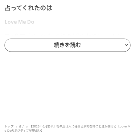
占ってくれたのは
Love Me Do
吉本興業所属。東洋、西洋の占術に精通し、テレビ・
ラジオ出演多数。著書に『生まれはあなたを支配する
続きを読む
けど 変わることだけが運をよくする』（日経BP）、
『1秒で分かる! 人相術 顔には9人の神さまがいる!』(光
文社)、『金運大全 仕事運、財運、勝負運が上がり、た
ちまちお金がやってくる160の方法』（大和出版）ほ
か多数。
元記事で読む
次の記事
【2026年6月前半】蟹座は自分にふさわしい良
トップ
占い
【2026年6月前半】牡牛座は人に任せる余裕を持つと運が開ける【Love M
縁を呼び込める【Love Me Doのポジティブ星
e Doのポジティブ星座占い】