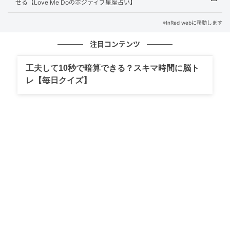
せる【Love Me Doのポジティブ星座占い】
※InRed webに移動します
注目コンテンツ
工夫して10秒で暗算できる？スキマ時間に脳ト
レ【毎日クイズ】