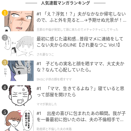
人気連載マンガランキング
#1 「え？浮気！？」夫がなかなか帰宅しない
ので、ふと外を見ると…→予期せぬ光景が！
｜旦那の不倫が発覚して頭に来たのでメチャ
旦那の不倫が発覚して頭に来たのでメチャクチャにしてやった
クチャにしてやった
最初に感じた違和感…普段マメに連絡をして
こない夫からのLINE【され妻なつこ Vol.1】
され妻なつこ
#1 子どもの実名と顔を晒すママ、大丈夫か
な？なんて心配していたら。
SNSに子供の顔を晒すママ
#1 「ママ、生きてるよね？」寝ていると思
って部屋を開けたら
ママが家出した
#1 出産の喜びに包まれたあの瞬間。我が子
を一番最初に抱いたのは、夫の不倫相手でし
た。
助産師と不倫した夫の末路