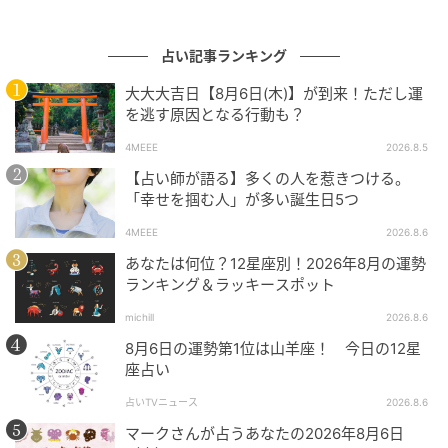
占い記事ランキング
大大大吉日【8月6日(木)】が到来！ただし運
を逃す原因となる行動も？
4MEEE
2026.8.5
【占い師が語る】多くの人を惹きつける。
「幸せを掴む人」が多い誕生日5つ
4MEEE
2026.8.6
あなたは何位？12星座別！2026年8月の運勢
ランキング＆ラッキースポット
michill
2026.8.6
8月6日の運勢第1位は山羊座！ 今日の12星
座占い
占いTVニュース
2026.8.6
マークさんが占うあなたの2026年8月6日