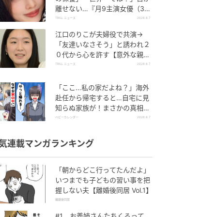
離せない…『月9主演女優（34
歳）』“極上”美ショットがすご
TRILL ニュース
2026.8.7
い
江口のりこが夫婦役で共演→
「友達いなさそう」と誘われ２
０代から心を許す【意外な親友
芸人】とは？
TRILL ニュース
2026.8.7
「ここ…私の家だよね？」海外
赴任から帰宅すると…自宅に見
知らぬ家族が！まさかの真相と
は！？
ベビーカレンダー
2026.8.7
気連載マンガランキング
「朝からどこ行ってたんだよ」
いつまでも子どもの習い事を把
握しない夫【離婚後同居 Vol.1】
離婚後同居
#1 お義姉さんたちくるって、