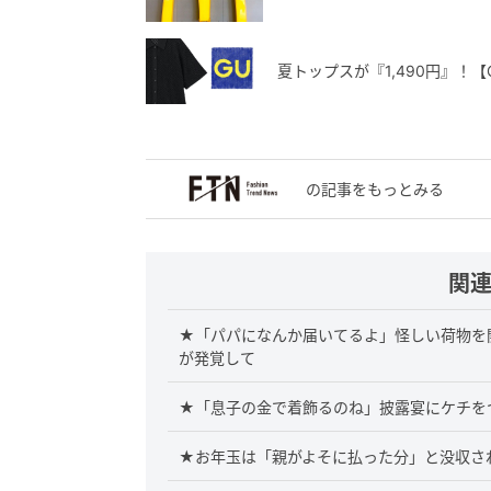
夏トップスが『1,490円』！
の記事をもっとみる
関
★「パパになんか届いてるよ」怪しい荷物を開
が発覚して
★「息子の金で着飾るのね」披露宴にケチを
★お年玉は「親がよそに払った分」と没収さ