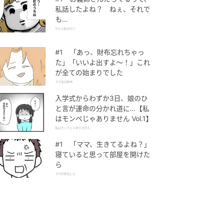
私話したよね？ ねぇ、それで
も…
ぜんぶ私のせい
#1 「あっ、財布忘れちゃっ
た」「いいよ出すよ〜！」これ
が全ての始まりでした
ママ友の財布
入学式からわずか3日、娘のひ
と言が運命の分かれ道に…【私
はモンペじゃありません Vol.1】
私はモンペじゃありません
#1 「ママ、生きてるよね？」
寝ていると思って部屋を開けた
ら
ママが家出した