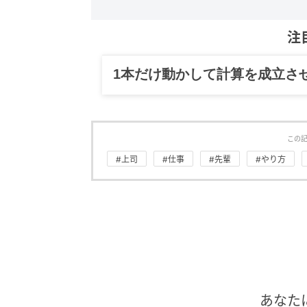
注
グルメ、ギャグ、子育て、旅行
この
#上司
#仕事
#先輩
#やり方
あなた