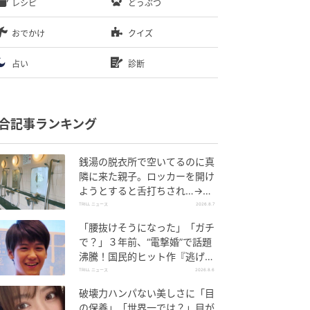
レシピ
どうぶつ
おでかけ
クイズ
占い
診断
合記事ランキング
銭湯の脱衣所で空いてるのに真
隣に来た親子。ロッカーを開け
ようとすると舌打ちされ…→直
後、娘の放った“純粋な一言”に
TRILL ニュース
2026.8.7
「心の中で拍手」
「腰抜けそうになった」「ガチ
で？」３年前、“電撃婚”で話題
沸騰！国民的ヒット作『逃げ
恥』で異彩放った【国宝級イケ
TRILL ニュース
2026.8.6
メン】
破壊力ハンパない美しさに「目
の保養」「世界一では？」目が