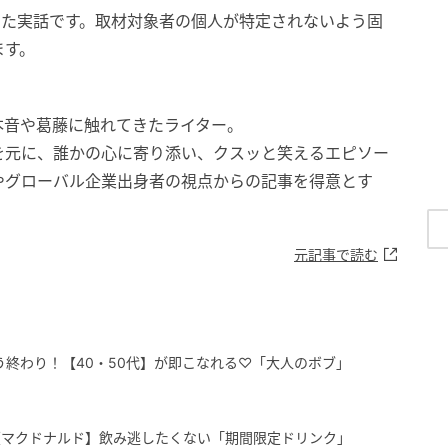
した実話です。取材対象者の個人が特定されないよう固
ます。
本音や葛藤に触れてきたライター。
を元に、誰かの心に寄り添い、クスッと笑えるエピソー
やグローバル企業出身者の視点からの記事を得意とす
元記事で読む
う終わり！【40・50代】が即こなれる♡「大人のボブ」
【マクドナルド】飲み逃したくない「期間限定ドリンク」