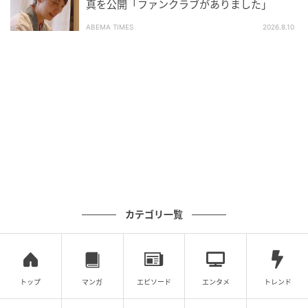
真を公開「ファンクラブがありました」
ABEMA TIMES
2026.8.10
michill
カテゴリ一覧
定番のハンドルは大きさを見直し、手にしっかりなじ
む仕様に。丸みのあるフォルムで持ちやすく、長時間
でも疲れにくい嬉しい設計です。
トップ
マンガ
エピソード
エンタメ
トレンド
B5もペットボトルもガッと入る！週5で使い