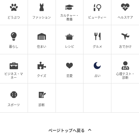
たくなる収納力
カルチャー・
どうぶつ
ファッション
ビューティー
ヘルスケア
教養
暮らし
住まい
レシピ
グルメ
おでかけ
ビジネス・マ
心理テスト・
クイズ
恋愛
占い
ネー
診断
スポーツ
診断
michill
デザインだけじゃなく、機能性も優秀！約8Lとしっか
ページトップへ戻る
り大容量。B5サイズの大学ノートも余裕で入るので、