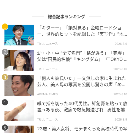
総合記事ランキング
「キターー」「絶対見る」金曜ロードショ
ー、世界的ヒットを記録した『実写作』“地上
波初放送”にSNS大歓喜
TRILL ニュース
2026.8.9
幼・小・中 “全て名門”「格が違う」「完璧」
父は“国民的名優”『キングダム』『TOKYO M
ER』で“鮮烈”に輝く【トップ女優】
TRILL ニュース
2026.8.10
michill
「何人も彼氏いた」一文無しの家に生まれた
芸人、美人母の写真を公開し驚きの声「めち
今回のこだわりポイントはベルトデザイン。バックル
ゃくちゃキレイ」
ABEMA TIMES
2026.8.10
の形状や正面の絶妙な曲線まで作り込まれていて、
紙で指を切った40代男性。絆創膏を貼って放
「持つだけでこなれて見える」をそのまま体現したよ
置→ある夜、激痛で救急搬送され…男性を襲
うな一品です。
った“悲劇”に「すぐ病院へ行っていれば…」
TRILL ニュース
2026.8.9
23歳・美人女将、モテまくった高校時代の写