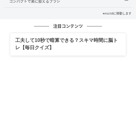
コンパクトで楽に扱えるブラシ
※michillに移動します
注目コンテンツ
工夫して10秒で暗算できる？スキマ時間に脳ト
レ【毎日クイズ】
michill
今回の付録バッグはリッチなレザー調の素材に、ベル
トとバックルがアクセントになった本格デザイン。こ
れ本当に付録？と二度見してしまうほどの完成度で
す。