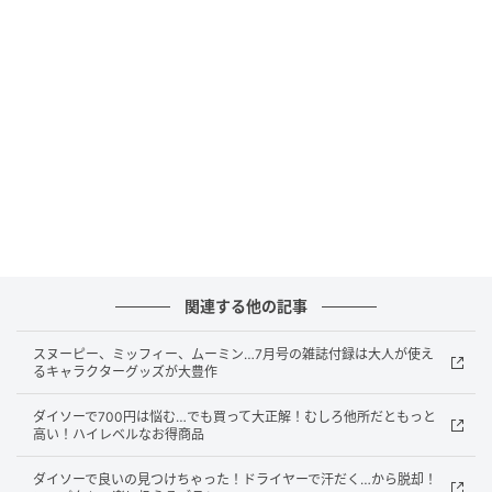
毎回大人気の「YOUNG & OLSEN The DRYGOODS
STORE（ヤング アンド オルセン ザ ドライグッズ スト
ア）」の新作ブランドムックが待望の登場です！
今回は、人気デザイン「BELTED TOTE」をベースに、
機能性をプラスした本誌限定デザインのトートバッグ
が、まるごと付録に。
持つだけでコーデが決まるリッチなレザー調素材と、
こなれ感を演出するベルトデザインがおしゃれ♡
関連する他の記事
レザー調の質感がまさかの付録クオリティ！
スヌーピー、ミッフィー、ムーミン…7月号の雑誌付録は大人が使え
るキャラクターグッズが大豊作
細部までこだわった本格仕様
ダイソーで700円は悩む…でも買って大正解！むしろ他所だともっと
高い！ハイレベルなお得商品
ダイソーで良いの見つけちゃった！ドライヤーで汗だく…から脱却！