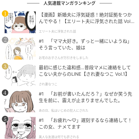
人気連載マンガランキング
【漫画】新婚夫に浮気疑惑！絶対証拠をつか
んでやる！【エリート夫に浮気された話 Vol.
1】
エリート夫に浮気された話
#1 「ママ大好き。ずっと一緒にいようね」
そう言っていた、娘は
お宅のお子さんが万引きをしました
最初に感じた違和感…普段マメに連絡をして
こない夫からのLINE【され妻なつこ Vol.1】
michill
され妻なつこ
#1 「お前が書いたんだろ？」なぜか笑う先
正面に金の箔押しロゴをオン。ポイント使いされたゴ
生を前に、震えが止まりませんでした。
ールドが品よく効いて、シンプルなブラックに上品さ
あの日、私はいじめの犯人にされた
をしっかりプラスしてくれます。
#1 「お疲れ〜♡」遅刻するなら連絡して！
この女、ナメてます
美人な友達は何でも許される