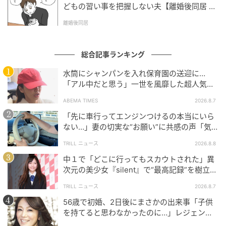
どもの習い事を把握しない夫【離婚後同居 Vo
l.1】
離婚後同居
大人のおしゃれ手帖
女性らしいAラインワンピースで、がらりとイメージチ
総合記事ランキング
ェンジ。
水筒にシャンパンを入れ保育園の送迎に…
「カーディガンもブルーで合わせてワントーンにする
「アル中だと思う」一世を風靡した超人気タ
とすらりと見えますよ。
レント、酒漬けだった日々を告白
ABEMA TIMES
2026.8.7
くびれの位置が高いAラインはおなかまわりが気にな
「先に車行ってエンジンつけるの本当にいら
らなくなります」。白のバッグで爽やかに。
ない…」妻の切実な“お願い”に共感の声「気
づかないんですよね…」
TRILL ニュース
2026.8.8
ワンピース￥2,990、カーディガン￥2,990／ともにユ
中１で「どこに行ってもスカウトされた」異
ニクロ、バッグ￥2,990／GU（ジーユー）、ネックレ
次元の美少女『silent』で“最高記録”を樹立し
ス￥4,860、ブレスレット￥6,600／ともにアビステ、
た「反則級」の【トップ女優】
TRILL ニュース
2026.8.7
サンダル／スタイリスト私物
56歳で初婚、2日後にまさかの出来事「子供
を持てると思わなかったのに…」レジェンド
美魔女が当時の心境を告白