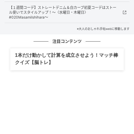
ミモザ会員 No.377
【１週間コーデ】ストレートデニム＆白カーブ初夏コーデはストー
内田志乃さん（49歳）162cm
ル使いでスタイルアップ！～〈水曜日・木曜日〉
#020MasamiIshihara～
「Tシャツやデニムが好きでしたが、カジュアルな服が
似合わなくなってきたので、年齢なりの女性らしいフ
※大人のおしゃれ手帖webに移動します
ァッションにシフトしたいです。仕事ではジャケット
注目コンテンツ
を着てみたいけど、しっくりこなくて困っていま
す……」
1本だけ動かして計算を成立させよう！マッチ棒
クイズ【脳トレ】
Aラインワンピをワンカラーでまとめて縦長ラ
インを作って