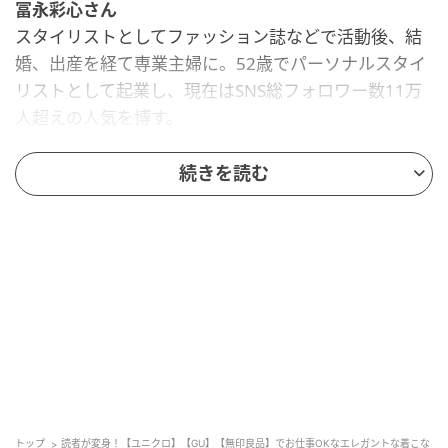
冨永彩心さん
スタイリストとしてファッション誌などで活動後、結
婚、出産を経て専業主婦に。52歳でパーソナルスタイ
リストとして起業し、現在はSNS総フォロワー数11万
人超えの人気を博す。
仕事場にも使える女性らしいファッションに
続きを読む
トップ
読者が変身！【ユニクロ】【GU】【無印良品】でお仕事OKなエレガントな着こな