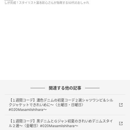
しが完成！スタイリスト冨永彩心さんが指南する50代のおしゃれ
関連する他の記事
【１週間コーデ】濃色デニムの初夏コーデ２選シャツワンピ＆シル
クジャケットできれいめに～〈土曜日・日曜日〉
#020MasamiIshihara～
大人のおしゃれ手帖
【１週間コーデ】黒デニムとＧジャン初夏のきれいめデニムスタイ
ル２選～〈金曜日〉#020MasamiIshihara～