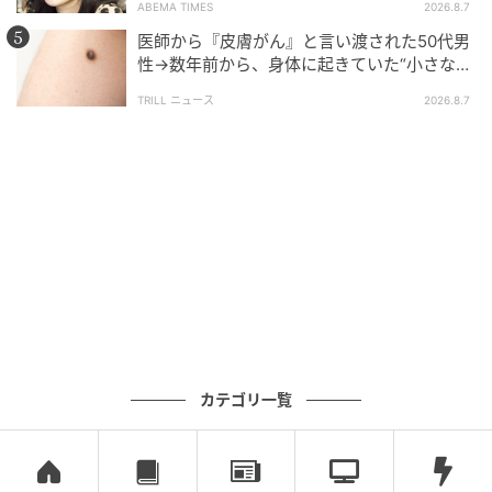
ABEMA TIMES
2026.8.7
医師から『皮膚がん』と言い渡された50代男
性→数年前から、身体に起きていた“小さな異
変”に「あのとき受診していれば…」
TRILL ニュース
2026.8.7
大人のおしゃれ手帖
カーディガンは肩かけすると肉感を拾わないので大人
も使いやすい。
長めネックレスで、縦長ラインを強調。
カテゴリ一覧
大人世代のジャケットは長め丈がおすすめ