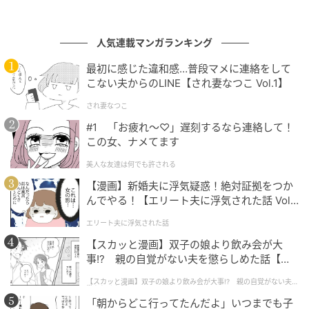
人気連載マンガランキング
最初に感じた違和感…普段マメに連絡をして
こない夫からのLINE【され妻なつこ Vol.1】
され妻なつこ
#1 「お疲れ〜♡」遅刻するなら連絡して！
この女、ナメてます
美人な友達は何でも許される
【漫画】新婚夫に浮気疑惑！絶対証拠をつか
んでやる！【エリート夫に浮気された話 Vol.
1】
エリート夫に浮気された話
【スカッと漫画】双子の娘より飲み会が大
事!? 親の自覚がない夫を懲らしめた話【第1
話】
【スカッと漫画】双子の娘より飲み会が大事!? 親の自覚がない夫を
懲らしめた話
「朝からどこ行ってたんだよ」いつまでも子