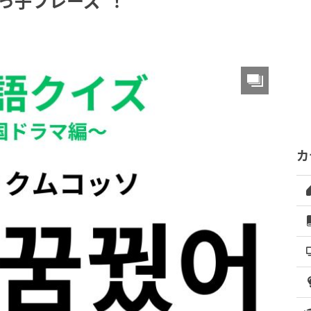
っ子フレーズ”！
カ