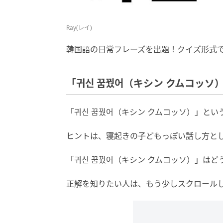
Ray(レイ)
韓国語の日常フレーズを出題！クイズ形式
「귀신 꿈꿨어（キシン クムコッソ
「귀신 꿈꿨어（キシン クムコッソ）」と
ヒントは、寝起きの子どもっぽい話し方と
「귀신 꿈꿨어（キシン クムコッソ）」は
正解を知りたい人は、もう少しスクロール