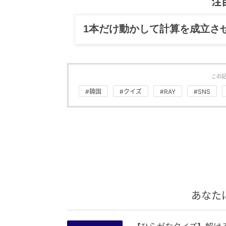
注
1本だけ動かして計算を成立さ
この
#韓国
#クイズ
#RAY
#SNS
あなた