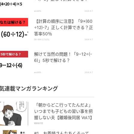
andGIRL
2026.8.7
【計算の順序に注意】「9×(60
÷12)-7」正しく計算できる？正
答率50％
DO-GEN どうげん
2026.8.7
解けて当然の問題！「9−12÷(-
6)」5秒で解ける？
andGIRL
2026.8.7
気連載マンガランキング
「朝からどこ行ってたんだよ」
いつまでも子どもの習い事を把
握しない夫【離婚後同居 Vol.1】
離婚後同居
#1 お義姉さんたちくるって、