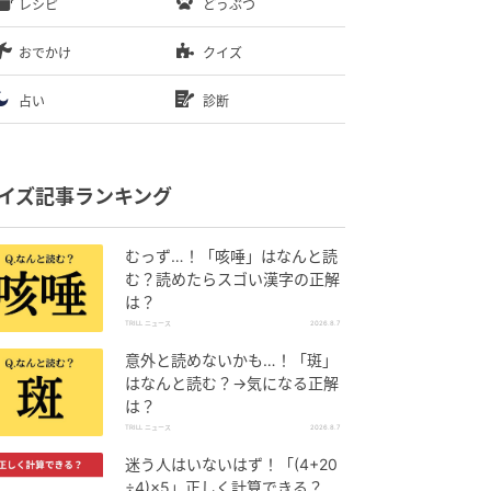
レシピ
どうぶつ
おでかけ
クイズ
占い
診断
イズ記事ランキング
むっず…！「咳唾」はなんと読
む？読めたらスゴい漢字の正解
は？
TRILL ニュース
2026.8.7
意外と読めないかも…！「斑」
はなんと読む？→気になる正解
は？
TRILL ニュース
2026.8.7
迷う人はいないはず！「(4+20
÷4)×5」正しく計算できる？