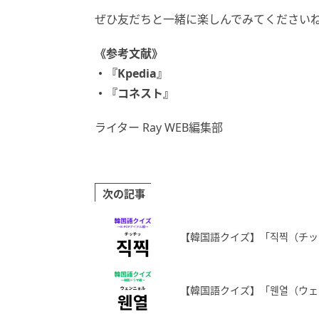
ぜひ友だちと一緒に楽しんでみてください
《参考文献》
・『Kpedia』
・『コネスト』
ライター Ray WEB編集部
次の記事
【韓国語クイズ】「직찍（チ
【韓国語クイズ】「웬열（ウ