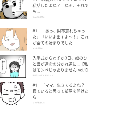
私話したよね？ ねぇ、それで
も…
ぜんぶ私のせい
#1 「あっ、財布忘れちゃっ
た」「いいよ出すよ〜！」これ
が全ての始まりでした
ママ友の財布
入学式からわずか3日、娘のひ
と言が運命の分かれ道に…【私
はモンペじゃありません Vol.1】
私はモンペじゃありません
#1 「ママ、生きてるよね？」
寝ていると思って部屋を開けた
ら
ママが家出した