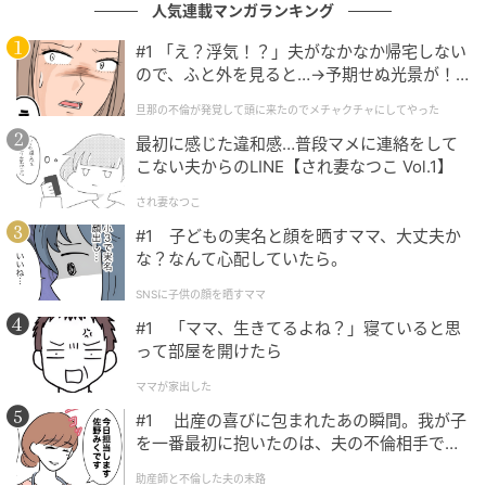
人気連載マンガランキング
#1 「え？浮気！？」夫がなかなか帰宅しない
ので、ふと外を見ると…→予期せぬ光景が！
｜旦那の不倫が発覚して頭に来たのでメチャ
旦那の不倫が発覚して頭に来たのでメチャクチャにしてやった
クチャにしてやった
最初に感じた違和感…普段マメに連絡をして
こない夫からのLINE【され妻なつこ Vol.1】
され妻なつこ
#1 子どもの実名と顔を晒すママ、大丈夫か
な？なんて心配していたら。
SNSに子供の顔を晒すママ
#1 「ママ、生きてるよね？」寝ていると思
って部屋を開けたら
元記事で読む
ママが家出した
次の記事
#1 出産の喜びに包まれたあの瞬間。我が子
を一番最初に抱いたのは、夫の不倫相手でし
入浴剤を買ったアラサー女子。ピンク色の湯
た。
船につかって頭に浮かんだのは...それ？／毎
助産師と不倫した夫の末路