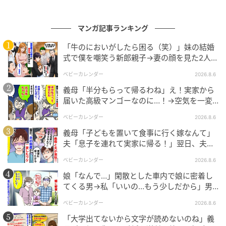
日がんばっていきる、えらい
マンガ記事ランキング
の記事をもっとみる
「牛のにおいがしたら困る（笑）」妹の結婚
式で僕を嘲笑う新郎親子→妻の顔を見た2人が
絶句したワケ
ベビーカレンダー
2026.8.6
義母「半分もらって帰るわね」え！実家から
届いた高級マンゴーなのに…！→空気を一変
させた4歳娘の痛快な一言とは
ベビーカレンダー
2026.8.6
義母「子どもを置いて食事に行く嫁なんて」
夫「息子を連れて実家に帰る！」翌日、夫が
謝罪してきたワケ
ベビーカレンダー
2026.8.6
娘「なんで…」閑散とした車内で娘に密着し
てくる男→私「いいの…もう少しだから」男
が血相を変え逃げたワケ
ベビーカレンダー
2026.8.6
「大学出てないから文字が読めないのね」義