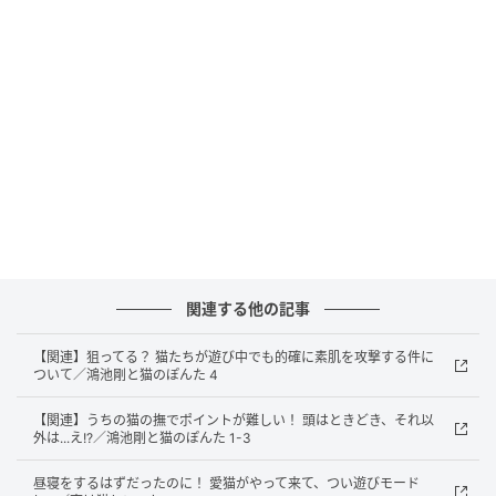
関連する他の記事
【関連】狙ってる？ 猫たちが遊び中でも的確に素肌を攻撃する件に
ついて／鴻池剛と猫のぽんた 4
【関連】うちの猫の撫でポイントが難しい！ 頭はときどき、それ以
外は...え!?／鴻池剛と猫のぽんた 1-3
昼寝をするはずだったのに！ 愛猫がやって来て、つい遊びモード