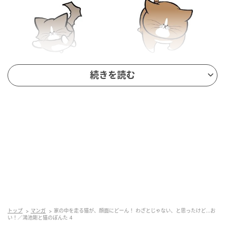
続きを読む
心のブレーキ
トップ
マンガ
家の中を走る猫が、顔面にどーん！ わざとじゃない、と思ったけど...お
い！／鴻池剛と猫のぽんた 4