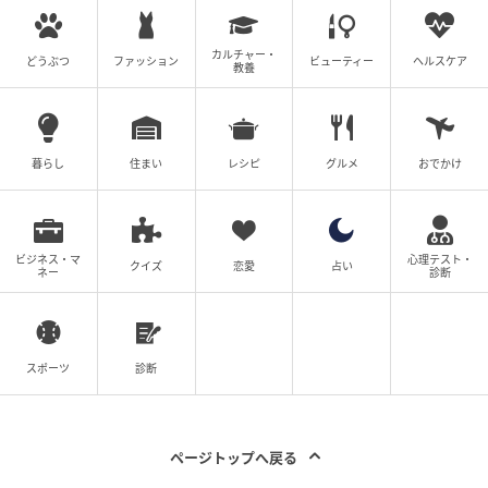
カルチャー・
どうぶつ
ファッション
ビューティー
ヘルスケア
教養
暮らし
住まい
レシピ
グルメ
おでかけ
ビジネス・マ
心理テスト・
クイズ
恋愛
占い
ネー
診断
ベビーカレンダー
その日、彼は仕事で遅くなる予定で、私は帰りを待ち
スポーツ
診断
ながら手作りのハンバーグを用意しました。
彼が帰宅し、一緒に食事をしていると、
私が「おいし
ページトップへ戻る
いね」と言ったのに対し、彼は「これ、ちょっと味が