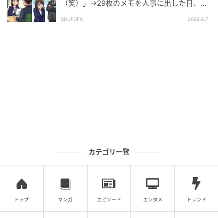
（笑）」→29枚のメモを人事に出した日、部
あまりにも話がかみ合わず、
心の中で「何様？」とい
長の顔が青ざめたワケ
う思いが芽生え、私の気持ちは徐々に離れていきまし
SHUFUFU
2026.8.7
た。
後日、私は「貸した物が戻らなかったり、過度な連絡
に悩まされるような事態になりかねない」と不安を覚
え、距離を取る覚悟がいっそう固まりました。
◇◇◇◇◇
この経験を通して、交際前や交際中に覚えた小さな違
和感を見逃さず、これからはきちんと相手を見極めて
カテゴリ一覧
いこうと心に刻みました。
著者：桜木唯／20代女性・パート
トップ
マンガ
エピソード
エンタメ
トレンド
手作りハンバーグに物申す彼