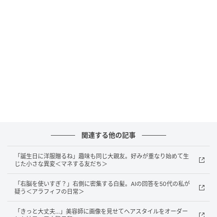
会帰りのサラリーマンがちらほら。私も「お疲れさ
ま」と心の中で思い、座席に腰掛けて発車を待ってい
ました。
ふと視線を向けると、電車の席に寝転がっている人が
目に入りました。正直、あまり気持ちのいい光景では
なく、なるべく関わらないようにしようと思いながら
目をそらしました。ところが、
床に見覚えのあるカバ
ンが落ちていることに気付きました。
関連する他の記事
「まさか」と思ってよく見ると、それはなんと夫でし
た。
その瞬間、驚きとともに、どこか冷めた気持ちに
「誕生日に洋服贈るね」趣味も同じ大親友。好みが重なり始めて生
なったのを覚えています。
じた小さな異変＜マネする友だち＞
もともと私はお酒が飲めないので、飲み会の楽しさは
「右脳を使いすぎ？」右側に密集する白髪。AIの回答を50代の私が
疑う＜アラフィフの日常＞
正直わかりません。でも、電車の中で周囲の人に見ら
れるほど酔ってしまうのは、やっぱり自分をコントロ
「きっと大丈夫…」美容師に画像を見せてヘアスタイルをオーダー