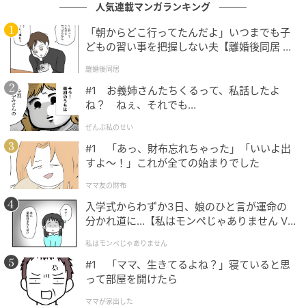
人気連載マンガランキング
「朝からどこ行ってたんだよ」いつまでも子
どもの習い事を把握しない夫【離婚後同居 Vo
l.1】
離婚後同居
#1 お義姉さんたちくるって、私話したよ
ね？ ねぇ、それでも…
ぜんぶ私のせい
#1 「あっ、財布忘れちゃった」「いいよ出
すよ〜！」これが全ての始まりでした
ベビーカレンダー
ママ友の財布
当時付き合っていた
彼は貯金もなく、外でのデートは
入学式からわずか3日、娘のひと言が運命の
難しいため、私の家で過ごすのが常
でした。好きだか
分かれ道に…【私はモンペじゃありません Vo
l.1】
ら一緒にいましたが、清潔感や暮らしの習慣のズレに
私はモンペじゃありません
次第に参っていきました。
#1 「ママ、生きてるよね？」寝ていると思
って部屋を開けたら
使った物は元の場所に戻す、片づける、入浴後は流し
ママが家出した