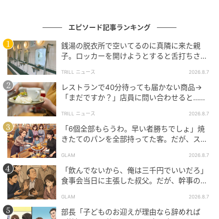
てから出る――私にとっては当たり前のことを、
相手
の機嫌を損ねないように気を付けながら伝えてきたつ
もり
です。それでも溝は埋まりませんでした。
エピソード記事ランキング
銭湯の脱衣所で空いてるのに真隣に来た親
我慢の限界に達した日のことです。彼はお風呂にも入
子。ロッカーを開けようとすると舌打ちさ
らずベッドに横になり、買ってきたカップラーメンを
れ…→直後、娘の放った“純粋な一言”に「心の
TRILL ニュース
2026.8.7
食べ、空になったペットボトルをその場に置いたまま
中で拍手」
レストランで40分待っても届かない商品→
眠ってしまいました。
どうしても許せない気持ちが込
「まだですか？」店員に問い合わせると…そ
み上げました
が、その場で注意するのももう面倒で、
の後、“理不尽な対応”に「二度と行っていま
結局私が片づけてしまいました。
TRILL ニュース
2026.8.7
せん」
「6個全部もらうわ。早い者勝ちでしょ」焼
翌日、そのことを指摘すると彼は
「お前がやるから俺
きたてのパンを全部持ってた客。だが、スタ
ッフの一言で状況が一変
がやれないんだろ。何にもできない扱いすんな。じゃ
GLAM
2026.8.7
あやんなよ、俺はできるんだよ」と声を荒らげまし
「飲んでないから、俺は三千円でいいだろ」
た。「
言われる前にやってくれない？ できるならどう
食事会当日に主張した叔父。だが、幹事のい
してやらないの？」と尋ねると、彼は黙り込みまし
とこが告げた一言とは
GLAM
2026.8.7
た。
部長「子どものお迎えが理由なら辞めれば