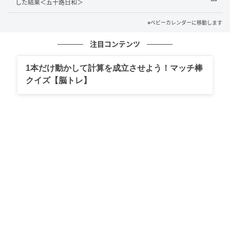
した結果＜五十路日和＞
ールするのが難しいのかなと感じました。
※ベビーカレンダーに移動します
◇◇◇◇◇
注目コンテンツ
こうした体験を通して、お酒に飲まれてしまう人を一
1本だけ動かして計算を成立させよう！マッチ棒
方的に否定するのは違うのかもしれないとも思いまし
クイズ【脳トレ】
た。誰だって時には羽目を外したくなることもある
し、疲れやストレスがたまっているのかもしれませ
ん。私自身、夫のそんな姿に驚きつつも、翌朝には笑
い話にできるくらいの余裕を持てるようになりたいと
感じました。
著者：山田彩香／20代女性・会社員
好きだから一緒にいたけれど…