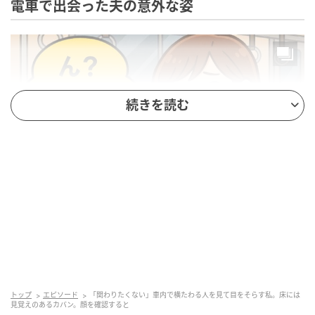
電車で出会った夫の意外な姿
続きを読む
ベビーカレンダー
いつも通り、夫婦ともに仕事へ。あの日は金曜日だっ
たこともあり、夫は大学時代の友人と飲みに行くと言
っていました。私は仕事柄、帰りが遅くなりがちで、
トップ
エピソード
「関わりたくない」車内で横たわる人を見て目をそらす私。床には
見覚えのあるカバン。顔を確認すると
その日も22時過ぎの電車に乗りました。車内には飲み