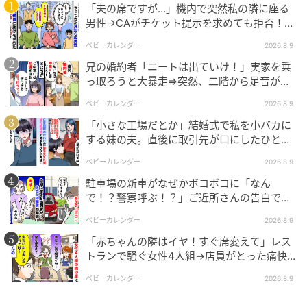
「夫の席ですが…」機内で突然私の隣に座る
男性→CAがチケット提示を求めても拒否！？
判明した真相は
ベビーカレンダー
2026.8.9
兄の婚約者「ニートは出ていけ！」実家を乗
っ取ろうと大暴走⇒突然、二階から足音が聞
こえてきて！？
ベビーカレンダー
2026.8.9
「小さな工場だとか」結婚式で私を小バカに
する妹の夫。直後に取引先が口にしたひと言
に青ざめたワケ
ベビーカレンダー
2026.8.9
エキサイトニュース
駐車場の新車がなぜかボコボコに「なん
で！？警察呼ぶ！？」ご近所さんの告白で知
った、驚きの理由とは
ベビーカレンダー
2026.8.9
「赤ちゃんの隣はイヤ！すぐ席変えて」レス
トランで騒ぐ女性4人組→店員がとった痛快
な“神対応”とは
ベビーカレンダー
2026.8.9