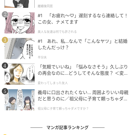
l.1】
離婚後同居
#1 「お疲れ〜♡」遅刻するなら連絡して！
この女、ナメてます
美人な友達は何でも許される
#1 あれ、私…なんで「こんなヤツ」と結婚
したんだっけ？
半分夫
「気軽でいいね」「悩みなさそう」久しぶり
の再会なのに…どうしてそんな態度？ ＜変わ
ってしまった友人 1話＞【ため息がこぼれる
変わってしまった友人
日には】
義母に口出されたくない… 周囲よりいい母親
だと思うのに／祖父母に子育て頼っちゃダメ
エキサイトニュース
ですか？（1）【私のママ友付き合い事情 ま
祖父母に子育て頼っちゃダメですか？
んが】
マンガ記事ランキング