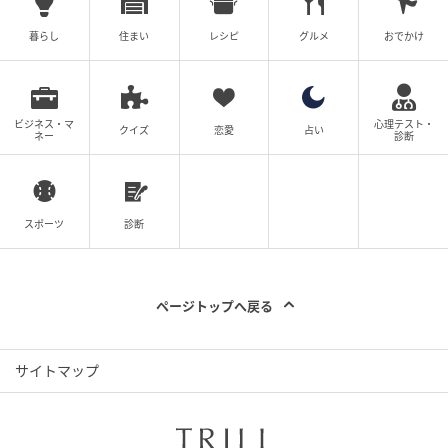
した。無理に力を入れなくともなめらかで伸ばしやす
いのが、個人的に好きなポイントです。
暮らし
住まい
レシピ
グルメ
おでかけ
攻め系のクリームですが、私の肌には合うようでホッ
と一安心。以前、レチノールの美容液は合わないもの
ビジネス・マ
心理テスト・
クイズ
恋愛
占い
があったものの、これなら毎晩続けられそうです。こ
ネー
診断
のクリームは肌自らがヒアルロン酸を生み出し、水分
量を増やしてくれるテクノロジーが搭載されていると
いうことで、そこもすごくないですか……？ これでシワ
スポーツ
診断
改善できると思うと、ニヤニヤしちゃう……！
ページトップへ戻る
乾燥小ジワにアプローチ。おまけのハリケア
ローション
サイトマップ