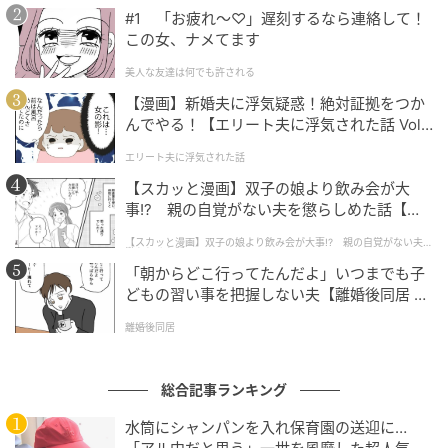
#1 「お疲れ〜♡」遅刻するなら連絡して！
中から厳選したシャクヤクエキス、バラエキス、ヒド
この女、ナメてます
ロキシプロリン、ミシマサイコ根エキス、グリセリン
美人な友達は何でも許される
の5つで構成されたハリ保湿成分。純粋レチノールでシ
【漫画】新婚夫に浮気疑惑！絶対証拠をつか
ワを改善し、さらにコラジェネシスで新たな次元のハ
んでやる！【エリート夫に浮気された話 Vol.
リを目指すーーそんな、資生堂の最先端の知見が詰ま
1】
ったアイテムが、「レチノパワー リンクルクリーム
エリート夫に浮気された話
ba」なのです。
【スカッと漫画】双子の娘より飲み会が大
事!? 親の自覚がない夫を懲らしめた話【第1
話】
【スカッと漫画】双子の娘より飲み会が大事!? 親の自覚がない夫を
懲らしめた話
「朝からどこ行ってたんだよ」いつまでも子
どもの習い事を把握しない夫【離婚後同居 Vo
l.1】
離婚後同居
総合記事ランキング
水筒にシャンパンを入れ保育園の送迎に…