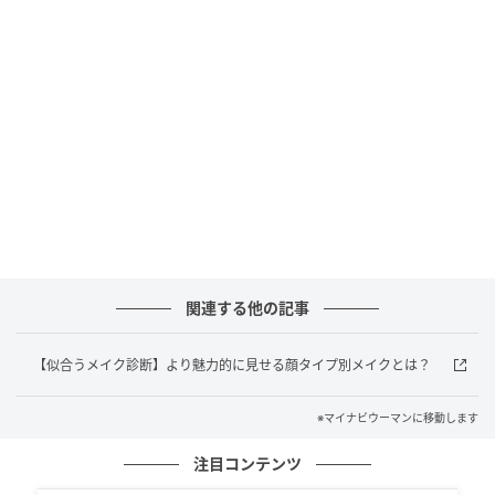
マイナビウーマン
エリクシール「レチノパワー リンクルクリーム ba（医
薬部外品）」は有効成分「純粋レチノール（※）」を
配合し、シワを改善するクリーム。価格は通常15g
6,600円で、今回の「@cosme SPECIAL WEEK」限定セ
ットでは現品に加え、「エリクシール リフトモイスト
ローション しっとりタイプ ba（18mL）」が同じ価格
で付いてきます！
関連する他の記事
※ 有効成分レチノール
【似合うメイク診断】より魅力的に見せる顔タイプ別メイクとは？
※マイナビウーマンに移動します
注目コンテンツ