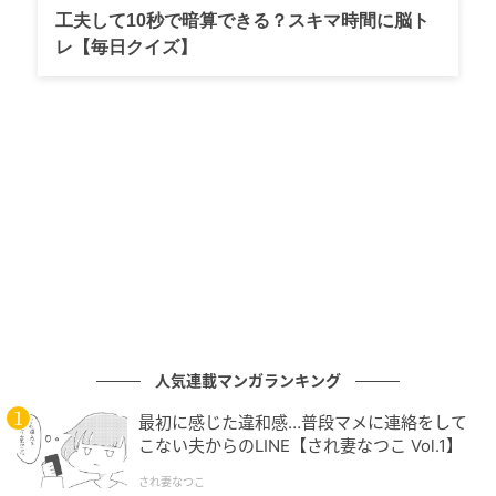
工夫して10秒で暗算できる？スキマ時間に脳ト
レ【毎日クイズ】
マイナビウーマン
2017年に誕生したエリクシールのリンクルクリームで
すが、現在の「レチノパワー リンクルクリーム ba」は
2025年9月にリニューアルしたアイテム。レチノール
の中で日本で唯一、医薬部外品のシワ改善有効成分と
人気連載マンガランキング
して認可されている「純粋レチノール」を配合したク
リームというのはそのままに、エリクシール独自成分
最初に感じた違和感…普段マメに連絡をして
「コラジェネシス」が配合されました。
こない夫からのLINE【され妻なつこ Vol.1】
され妻なつこ
コラジェネシスとは、約140,000通りの組み合わせの