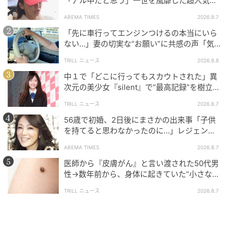
「アル中だと思う」一世を風靡した超人気タ
レント、酒漬けだった日々を告白
ABEMA TIMES
2026.8.7
「先に車行ってエンジンつけるの本当にいら
マイナビウーマン
ない…」妻の切実な“お願い”に共感の声「気
づかないんですよね…」
レチノールは一般的にビタミンAのことで、酸素・熱・
TRILL ニュース
2026.8.8
光などで簡単に分解されてしまう、扱いが難しい成
中１で「どこに行ってもスカウトされた」異
分。そのため、こだわりは「容器」からも現れていま
次元の美少女『silent』で“最高記録”を樹立し
す。パッケージは酸素と光を通さない、独自の容器を
た「反則級」の【トップ女優】
TRILL ニュース
2026.8.7
採用。そして販売時は密封され、使用開始時に中栓を
56歳で初婚、2日後にまさかの出来事「子供
セットする仕組みで、安定した品質を保ってくれてい
を持てると思わなかったのに…」レジェンド
ます……！
美魔女が当時の心境を告白
ABEMA TIMES
2026.8.7
シワを改善する「攻め」のクリームなので、ステップ
医師から『皮膚がん』と言い渡された50代男
性→数年前から、身体に起きていた“小さな異
を踏んで使用するのが大切です。最初の2週間は2～3日
変”に「あのとき受診していれば…」
間隔で夜のみ、次の2週間は毎夜、そして順調であれば
TRILL ニュース
2026.8.7
毎日朝・夜と使用していきます。朝も使用可能です
が、レチノールの効果を守るために紫外線カット効果