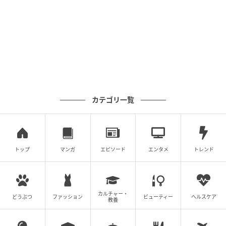
のある日焼け止めや下地の使用が推奨されています。
カテゴリ一覧
トップ
マンガ
エピソード
エンタメ
トレンド
マイナビウーマン
私が今気になっているシワは、「おでこ」と「ほうれ
カルチャー・
どうぶつ
ファッション
ビューティー
ヘルスケア
教養
い線」。硬すぎない、サラサラすぎない、絶妙なテク
スチャーで、狙ったシワを目がけて塗ることができま