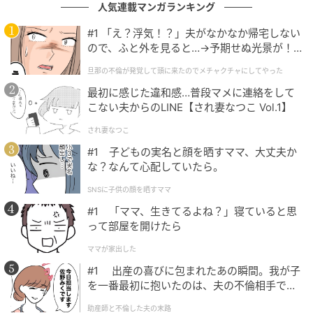
人気連載マンガランキング
#1 「え？浮気！？」夫がなかなか帰宅しない
ので、ふと外を見ると…→予期せぬ光景が！
｜旦那の不倫が発覚して頭に来たのでメチャ
旦那の不倫が発覚して頭に来たのでメチャクチャにしてやった
クチャにしてやった
最初に感じた違和感…普段マメに連絡をして
こない夫からのLINE【され妻なつこ Vol.1】
され妻なつこ
#1 子どもの実名と顔を晒すママ、大丈夫か
な？なんて心配していたら。
SNSに子供の顔を晒すママ
#1 「ママ、生きてるよね？」寝ていると思
って部屋を開けたら
ママが家出した
#1 出産の喜びに包まれたあの瞬間。我が子
を一番最初に抱いたのは、夫の不倫相手でし
た。
助産師と不倫した夫の末路