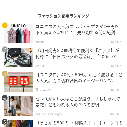
ファッション記事ランキング
ユニクロの大人気コラボトップスが2千円以
下で買える…だと？！売り切れる前に絶対買
い！
michill
2026.8.6
《明日発売》4層構造で便利な【バッグ】が
付録に「休日バッグの最適解」「500mlペッ
トボトルも入る」
4yuuu
2026.8.6
【ユニクロ】40代・50代、涼しく履ける！と
大人気。売り切れ続出のイージーパンツ、買
ってみた！
暮らしニスタ
2026.8.6
センスがいい人はここが違う。「おしゃれで
素敵」と思われる人の３つの習慣
beauty news tokyo
2026.8.6
「まさかの500円 → 即購入！ 」【ユニクロの