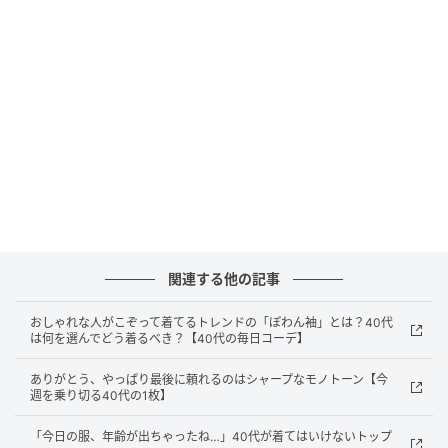
カジュアルスタイルも一気に洗練された印象に変わり
ます。初夏の陽気に映える、清潔感あふれるスタイ
ル。
【40代働く女性のコーディネートをインスタからセレ
クト、毎日ご紹介中！】
（OTONA SALONE編集部）
関連する他の記事
本文中の画像は投稿主様より掲載許諾をいただいてい
ます。
おしゃれな人がこぞって着てるトレンドの「ぽわん袖」とは？40代
は何を選んでどう着るべき？【40代の毎日コーデ】
※40代女性との表記がありますが、あくまで40代女性
にも似合うコーディネートを選択して掲載していま
ありがとう、やっぱり最後に頼れるのはシャープなモノトーン【今
週を乗り切る40代の1枚】
す。そのため、インスタ画像のモデルさんは40代とは
限りません。
「今日の服、年齢が出ちゃったね…」40代が着てはいけないトップ