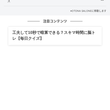
ス
元記事で読む
※OTONA SALONEに移動します
次の記事
注目コンテンツ
疲れた時に頼りたい【ベージュのシアーシャ
工夫して10秒で暗算できる？スキマ時間に脳ト
ツ】。明るい顔色と清潔感を引き出す初夏の
レ【毎日クイズ】
モノトーン【40代の毎日コーデ】
の記事をもっとみる