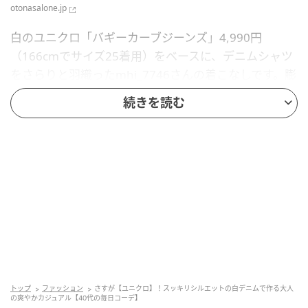
otonasalone.jp
白のユニクロ「バギーカーブジーンズ」4,990円
（166cmでサイズ25着用）をベースに、デニムシャツ
をさらりと羽織ったmhi_7746さんの着こなしです。膨
張しがちな白のワイドパンツも、カーブを描く立体的
続きを読む
なシルエットなら脚のラインを拾わず、スッキリとし
た脚長効果を叶えてくれます。インナーにはロゴＴシ
ャツを合わせて視線を上に集めるのが、バランスよく
見せるコツ。オーバーサイズのデニムシャツを肩を落
として羽織ることで、こなれ感たっぷりのリラックス
した雰囲気に仕上がります。
小物はブラウンのバッグやネックレスを選んで、コー
ディネートに温かみと統一感をプラス。足元にレオパ
トップ
ファッション
さすが【ユニクロ】！スッキリシルエットの白デニムで作る大人
の爽やかカジュアル【40代の毎日コーデ】
ード柄を忍ばせてアクセントを添えれば、シンプルな