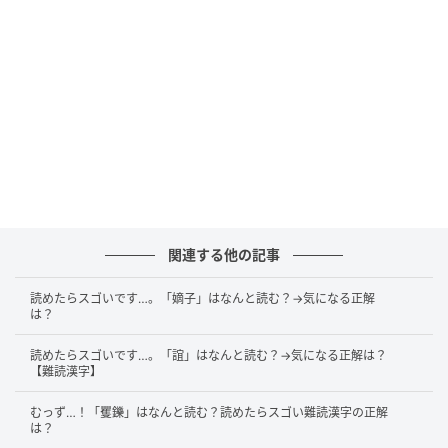
身近な植物に潜む毒
毒を持った植物というのは、意外と私達の身近に多く
存在しています。例えば、「鈴蘭（すずらん）」の葉
や花、「彼岸花（ひがんばな）」の鱗茎や芽、「朝顔
（あさがお）」の種子などが挙げられます。
また、「水仙（すいせん）」の葉は「韮（にら）」、
「朝鮮朝顔（ちょうせんあさがお）」の根は「牛蒡
関連する他の記事
（ごぼう）」によく似ているのですが、どちらにも毒
があります。誤って口にしたことで中毒症状を起こし
読めたらスゴいです…。「嫡子」はなんと読む？→気になる正解
たという例もあるそうなので、気を付けたいものです
は？
ね。
読めたらスゴいです…。「誼」はなんと読む？→気になる正解は？
【難読漢字】
参考文献： 大辞林、明鏡国語辞典
むっず…！「矍鑠」はなんと読む？読めたらスゴい難読漢字の正解
は？