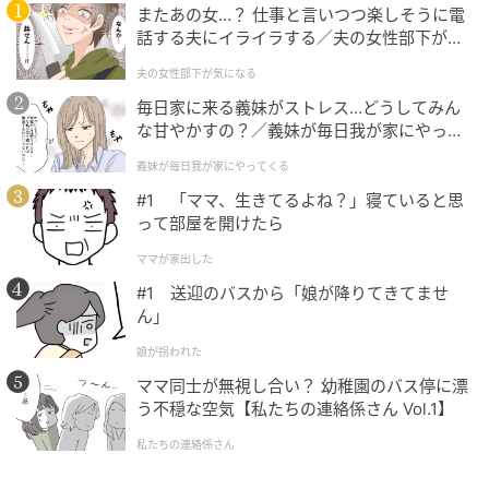
またあの女…？ 仕事と言いつつ楽しそうに電
話する夫にイライラする／夫の女性部下が気
になる（1）【夫婦の危機 まんが】
夫の女性部下が気になる
毎日家に来る義妹がストレス…どうしてみん
な甘やかすの？／義妹が毎日我が家にやって
くる（1）【義父母がシンドイんです！ まん
義妹が毎日我が家にやってくる
が】
#1 「ママ、生きてるよね？」寝ていると思
って部屋を開けたら
ママが家出した
#1 送迎のバスから「娘が降りてきてませ
ん」
娘が拐われた
ママ同士が無視し合い？ 幼稚園のバス停に漂
う不穏な空気【私たちの連絡係さん Vol.1】
私たちの連絡係さん