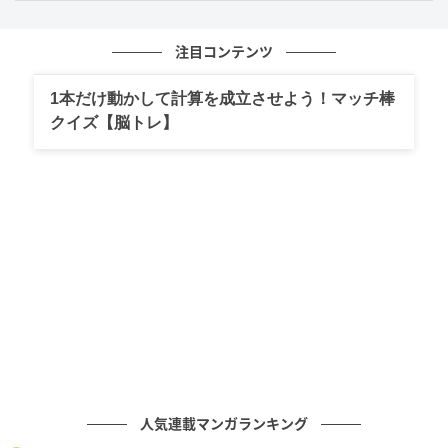
文（編集）：そこさん
元国語科教員。一文字でたくさんの意味を持つ漢字に
注目コンテンツ
魅了され、大学では中国文学を専攻し、漢詩について
1本だけ動かして計算を成立させよう！マッチ棒
研究。とても身近なのに、意外と深くは知らない漢
クイズ【脳トレ】
字。読むだけでちょっと賢くなれる、そんな豆知識を
お届けします！
次の記事
「忽ち」って読める？ 実は読み間違いが多い
漢字クイズ
の記事をもっとみる
人気連載マンガランキング