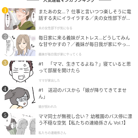
今回は、右辺にある「58」の「8」から横のマッチ棒
またあの女…？ 仕事と言いつつ楽しそうに電
を1本動かして、「25」を「26」にすることで正解と
話する夫にイライラする／夫の女性部下が気
なります。
になる（1）【夫婦の危機 まんが】
夫の女性部下が気になる
毎日家に来る義妹がストレス…どうしてみん
な甘やかすの？／義妹が毎日我が家にやって
まとめ
くる（1）【義父母がシンドイんです！ まん
義妹が毎日我が家にやってくる
が】
#1 「ママ、生きてるよね？」寝ていると思
今回の問題は楽しめたでしょうか？
って部屋を開けたら
マッチ棒クイズは、シンプルですが頭の体操となり柔
ママが家出した
軟な思考を養うために役立ちます。
#1 送迎のバスから「娘が降りてきてませ
ん」
一人でも十分楽しめますが、大人数で遊んでみると何
娘が拐われた
倍も楽しめますよ。
ママ同士が無視し合い？ 幼稚園のバス停に漂
う不穏な空気【私たちの連絡係さん Vol.1】
※ご紹介した方法の他に、複数解が存在する場合があ
私たちの連絡係さん