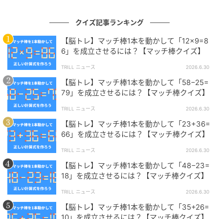
ります。
クイズ記事ランキング
問題制作：株式会社 キュービック（
HP
）
【脳トレ】マッチ棒1本を動かして「12×9=8
6」を成立させるには？【マッチ棒クイズ】
TRILL ニュース
2026.6.30
【脳トレ】マッチ棒1本を動かして「58−25=
79」を成立させるには？【マッチ棒クイズ】
TRILL ニュース
2026.6.30
株式会社キュービックは、 さまざまな場面でご利用い
【脳トレ】マッチ棒1本を動かして「23+36=
ただけるクイズ問題のご提供、クイズイベントの構築
66」を成立させるには？【マッチ棒クイズ】
を主な業務とする日本初の「クイズの総合商社」で
す。クイズに関することなら何でもお気軽にご相談く
TRILL ニュース
2026.6.30
ださい。
【脳トレ】マッチ棒1本を動かして「48−23=
18」を成立させるには？【マッチ棒クイズ】
TRILL ニュース
2026.6.30
【脳トレ】初級編『マッチ棒クイズ』問題まとめ→あ
【脳トレ】初級編『マッチ棒クイズ』問題まとめ
【脳トレ】マッチ棒1本を動かして「35+26=
なたはすぐにひらめけるかな？
10」を成立させるには？【マッチ棒クイズ】
→あなたはすぐにひらめけるかな？