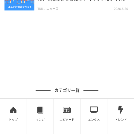
TRILL ニュース
2026.6.30
次の記事
【略語クイズ】「ワシントンD.C.」って何の
略？有名な地名でもD.C.は意外と出にくい
の記事をもっとみる
カテゴリ一覧
トップ
マンガ
エピソード
エンタメ
トレンド