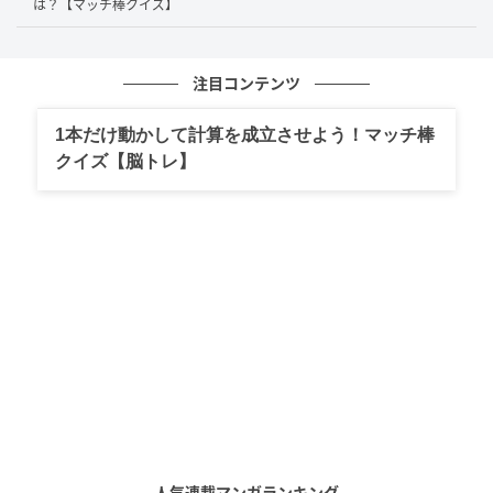
そして、マッチ棒を左に移動させて、左辺にある
は？【マッチ棒クイズ】
「25」の「5」へ空いているスペースに縦に置くことで
「6」とします。
注目コンテンツ
すると…
1本だけ動かして計算を成立させよう！マッチ棒
クイズ【脳トレ】
「25+24=58」だった計算式が「26+24=50」となる等
式が完成しました。
人気連載マンガランキング