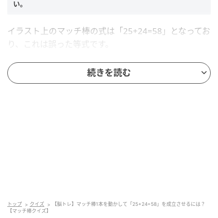
い。
イラスト上のマッチ棒の式は「25+24=58」となってお
り、これは誤った等式です。
続きを読む
マッチ棒をどのように動かせば正しい等式に修正できるか考え
てください。
ヒント
以下の2つのヒントを参考にしてくださいね。
≠は使用しない
右辺の数字から1本動かす
トップ
クイズ
【脳トレ】マッチ棒1本を動かして「25+24=58」を成立させるには？
【マッチ棒クイズ】