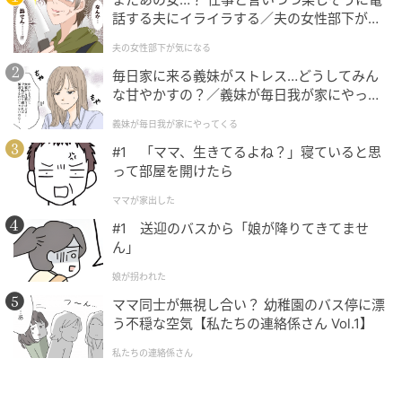
話する夫にイライラする／夫の女性部下が気
になる（1）【夫婦の危機 まんが】
夫の女性部下が気になる
株式会社キュービックは、さまざまな場面でご利用い
毎日家に来る義妹がストレス…どうしてみん
ただけるクイズ問題のご提供、クイズイベントの構築
な甘やかすの？／義妹が毎日我が家にやって
くる（1）【義父母がシンドイんです！ まん
を主な業務とする日本初の「クイズの総合商社」で
義妹が毎日我が家にやってくる
が】
す。クイズに関することなら何でもお気軽にご相談く
#1 「ママ、生きてるよね？」寝ていると思
ださい。
って部屋を開けたら
ママが家出した
【脳トレ】初級編『マッチ棒クイズ』問題まとめ→あ
【脳トレ】初級編『マッチ棒クイズ』問題まとめ
#1 送迎のバスから「娘が降りてきてませ
なたはすぐにひらめけるかな？
→あなたはすぐにひらめけるかな？
ん」
娘が拐われた
次の記事
ママ同士が無視し合い？ 幼稚園のバス停に漂
う不穏な空気【私たちの連絡係さん Vol.1】
「IBM」って何の略？有名企業でも正式名は
意外と長い【略語クイズ】
私たちの連絡係さん