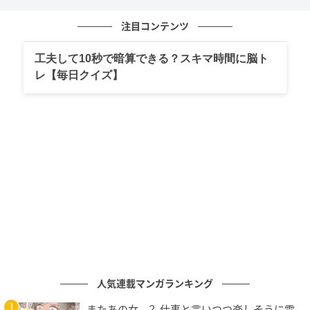
まとめ
注目コンテンツ
正解、思い浮かびましたか。
工夫して10秒で暗算できる？スキマ時間に脳ト
レ【毎日クイズ】
略語を元の言葉に戻してみると、意味の輪郭がはっき
りして、日常の理解が少しラクになります。
よければ家族や友人とも出し合って、身近な言葉の由
来を楽しんでみてください。
会話のネタにもなって楽しめるので、次回もお楽しみ
に！
問題制作：株式会社 キュービック（
HP
）
人気連載マンガランキング
またあの女…？ 仕事と言いつつ楽しそうに電