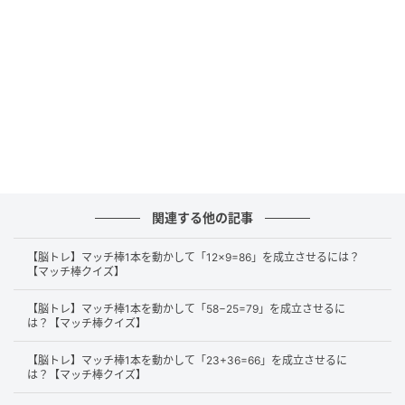
この問題の答えは、「NoGood」でした！
テレビや映画で演技が上手くいかずに失敗することを
意味する「NG」や、言ってはいけないことばを意味す
る「NGワード」のNGは「No Good」の略です。
ちなみに、この「NG（No Good）」という言葉、実は
日本で作られた「和製英語」なのです。そのため、英
関連する他の記事
語圏のネイティブスピーカーに「今の演技はNGだね」
と言っても、残念ながら意味は通じません。
【脳トレ】マッチ棒1本を動かして「12×9=86」を成立させるには？
【マッチ棒クイズ】
英語圏のエンタメ業界や日常会話では、私たちが使う
【脳トレ】マッチ棒1本を動かして「58−25=79」を成立させるに
は？【マッチ棒クイズ】
「NG」の意味に合わせて、次のような全く異なる表現
が使われています。
【脳トレ】マッチ棒1本を動かして「23+36=66」を成立させるに
は？【マッチ棒クイズ】