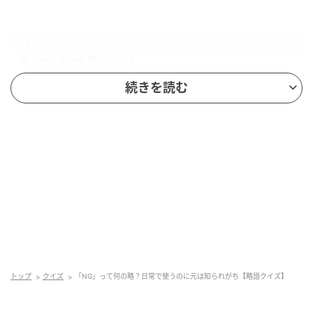
略される前の言葉はなに？
続きを読む
ヒント
NGのGは「Good」のことです。
残りのNが意味するものを考えてみましょう。
正解
トップ
クイズ
「NG」って何の略？日常で使うのに元は知られがち【略語クイズ】
それでは、正解を発表します！