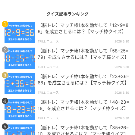
ります。
クイズ記事ランキング
問題制作：株式会社 キュービック（
HP
）
【脳トレ】マッチ棒1本を動かして「12×9=8
6」を成立させるには？【マッチ棒クイズ】
TRILL ニュース
2026.6.30
【脳トレ】マッチ棒1本を動かして「58−25=
79」を成立させるには？【マッチ棒クイズ】
TRILL ニュース
2026.6.30
株式会社キュービックは、さまざまな場面でご利用い
【脳トレ】マッチ棒1本を動かして「23+36=
ただけるクイズ問題のご提供、クイズイベントの構築
66」を成立させるには？【マッチ棒クイズ】
を主な業務とする 日本初の「クイズの総合商社」で
す。クイズに関することなら何でもお気軽にご相談く
TRILL ニュース
2026.6.30
ださい。
【脳トレ】マッチ棒1本を動かして「48−23=
18」を成立させるには？【マッチ棒クイズ】
TRILL ニュース
2026.6.30
【脳トレ】初級編『マッチ棒クイズ』問題まとめ→あ
【脳トレ】初級編『マッチ棒クイズ』問題まとめ
【脳トレ】マッチ棒1本を動かして「35+26=
なたはすぐにひらめけるかな？
10」を成立させるには？【マッチ棒クイズ】
→あなたはすぐにひらめけるかな？