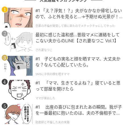
今回は、左辺にある「16」の「6」から縦のマッチ棒
#1 「え？浮気！？」夫がなかなか帰宅しない
を1本動かして、「45」を「49」とすることで正解と
ので、ふと外を見ると…→予期せぬ光景が！
なります。
｜旦那の不倫が発覚して頭に来たのでメチャ
旦那の不倫が発覚して頭に来たのでメチャクチャにしてやった
クチャにしてやった
最初に感じた違和感…普段マメに連絡をして
こない夫からのLINE【され妻なつこ Vol.1】
まとめ
され妻なつこ
#1 子どもの実名と顔を晒すママ、大丈夫か
今回の問題は楽しめたでしょうか？
な？なんて心配していたら。
マッチ棒クイズは、シンプルですが頭の体操となり柔
SNSに子供の顔を晒すママ
軟な思考を養うために役立ちます。
#1 「ママ、生きてるよね？」寝ていると思
って部屋を開けたら
一人でも十分楽しめますが、大人数で遊んでみると何
ママが家出した
倍も楽しめますよ。
#1 出産の喜びに包まれたあの瞬間。我が子
を一番最初に抱いたのは、夫の不倫相手でし
た。
※ご紹介した方法の他に、複数解が存在する場合があ
助産師と不倫した夫の末路