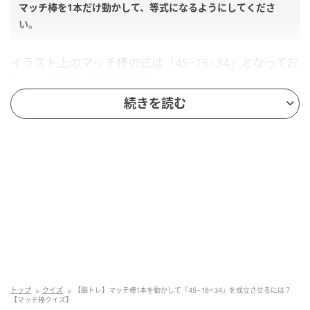
マッチ棒を1本だけ動かして、等式になるようにしてくださ
い。
イラスト上のマッチ棒の式は「45−16=34」となってお
り、これは誤った等式です。
続きを読む
マッチ棒をどのように動かせば正しい等式に修正できるか考え
てください。
ヒント
以下の2つのヒントを参考にしてくださいね。
≠は使用しない
トップ
クイズ
【脳トレ】マッチ棒1本を動かして「45−16=34」を成立させるには？
「16」から1本動かす
【マッチ棒クイズ】