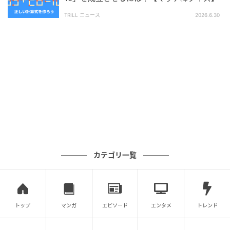
TRILL ニュース
2026.6.30
次の記事
【略語クイズ】「コラボ」って何の略？身近
すぎて元の形を忘れがち
の記事をもっとみる
カテゴリ一覧
トップ
マンガ
エピソード
エンタメ
トレンド