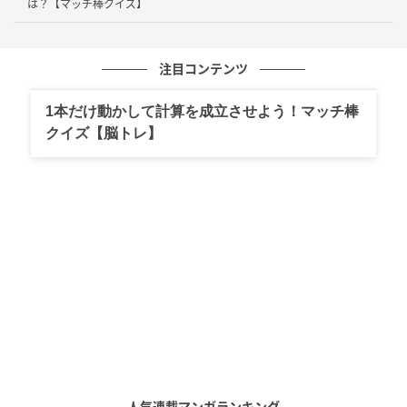
は？【マッチ棒クイズ】
そして、マッチ棒を左へ移動させて、「45」の「5」へ
空いているスペースに縦に置くことで「9」とします。
注目コンテンツ
すると…
1本だけ動かして計算を成立させよう！マッチ棒
クイズ【脳トレ】
「45−16=34」だった計算式が「49−15=34」となる等
式が完成しました。
人気連載マンガランキング