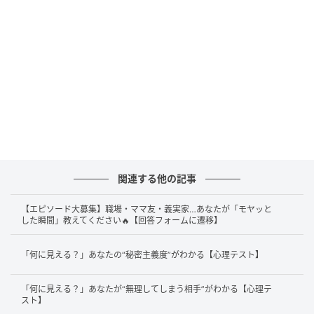
のルーズさに直面するとフリーズしやすいという弱点
も抱えているかもしれません。
スケジュールを完璧にこなすこと自体が目的になって
いないか、時折立ち止まって自問してみることで、張
り詰めた心に心地よいゆとりを取り戻せるのではない
でしょうか。
2. ベルトのバックルを選んだ人は「几帳面さ
がやや高い」
関連する他の記事
【エピソード大募集】職場・ママ友・義実家…あなたが「モヤッと
「ベルトのバックル」を選んだあなたは、ズボンがず
した瞬間」教えてください🔥【回答フォームに遷移】
り落ちないよう固定するバックルを連想したように、
社会的な役割や世間の目を意識し、人前でちゃんとし
「何に見える？」あなたの“秘密主義度”がわかる【心理テスト】
ている自分を保とうとする意識が高いようです。
「何に見える？」あなたが“無理してしまう相手”がわかる【心理テ
そのため、外ではきっちり仕事をこなす反面、家に帰
スト】