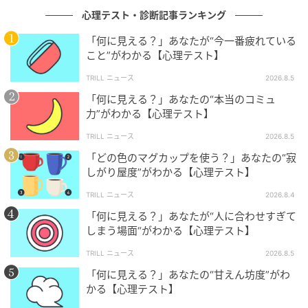
家のような自由な精神を持っているのではないでしょ
心理テスト・診断記事ランキング
うか。
「何に見える？」あなたが“今一番疲れている
こと”がわかる【心理テスト】
几帳面さを求められる定型業務には拒絶反応が出やす
TRILL ニュース
2026.8.5
いため、無理に型にはまろうとせず、スマートフォン
「何に見える？」あなたの“本当のコミュ
の自動化アプリなどに徹底的に頼ることで、あなたの
力”がわかる【心理テスト】
自由な感性はさらに伸びやかに羽ばたくのではないで
TRILL ニュース
2026.8.5
しょうか。
「どの色のマグカップを使う？」あなたの“寂
しがり屋度”がわかる【心理テスト】
※本記事の心理テストはエンターテインメントとして
TRILL ニュース
2026.8.4
提供するものであり、医学的・心理学的な診断結果を
「何に見える？」あなたが“人に合わせすぎて
示すものではありません。
しまう場面“がわかる【心理テスト】
TRILL ニュース
2026.8.5
ライター：Kazuhide.Y
「何に見える？」あなたの“甘えん坊度”がわ
かる【心理テスト】