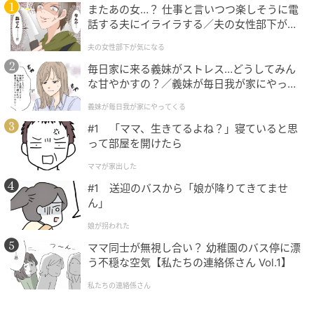
またあの女…？ 仕事と言いつつ楽しそうに電
このアバウトさは、実は変化の激しい環境でストレス
話する夫にイライラする／夫の女性部下が気
を溜めずに生き抜くための強力な才能かもしれませ
になる（1）【夫婦の危機 まんが】
ん。
夫の女性部下が気になる
毎日家に来る義妹がストレス…どうしてみん
細かい数字のチェックなどは潔く得意な人に任せ、あ
な甘やかすの？／義妹が毎日我が家にやって
くる（1）【義父母がシンドイんです！ まん
なたは全体を前進させる推進力として、その持ち味を
義妹が毎日我が家にやってくる
が】
活かしていくのが良いのではないでしょうか。
#1 「ママ、生きてるよね？」寝ていると思
って部屋を開けたら
4. 指輪を選んだ人は「几帳面さが最も低い」
ママが家出した
#1 送迎のバスから「娘が降りてきてませ
「指輪」を選んだあなたは、始まりも終わりもなく、
ん」
角を持たない指輪の形に惹かれたように、四角いカレ
娘が拐われた
ンダーやTodoリストで人生を区切られることを息苦し
ママ同士が無視し合い？ 幼稚園のバス停に漂
く感じるタイプのようです。
う不穏な空気【私たちの連絡係さん Vol.1】
私たちの連絡係さん
計画通りに進めることよりも、その瞬間の感情の波や
直感に身を任せてシームレスに動きたいという、芸術