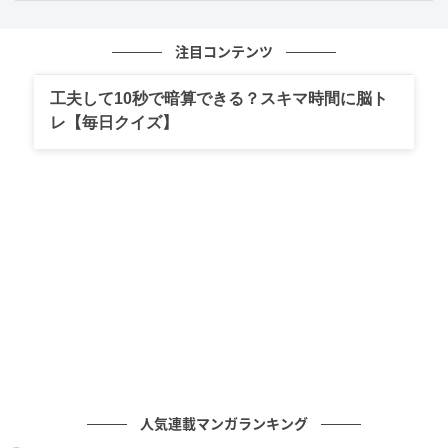
ると電池が切れたように何もできなくなってしまうと
いう極端なギャップに悩まされることもありそうで
注目コンテンツ
す。
工夫して10秒で暗算できる？スキマ時間に脳ト
外で十分すぎるほど頑張っているのですから、プライ
レ【毎日クイズ】
ベートな空間くらいは散らかっていても良しとする、
自分への免罪符を出してあげてみてはいかがでしょう
か。
3. シャワーヘッドを選んだ人は「几帳面さが
やや低い」
「シャワーヘッド」を選んだあなたは、一点ではなく
広範囲に水をまき散らすシャワーヘッドを選んだよう
に、細部よりも全体の流れを捉えるのが得意な、大局
観を持った性質のようです。
人気連載マンガランキング