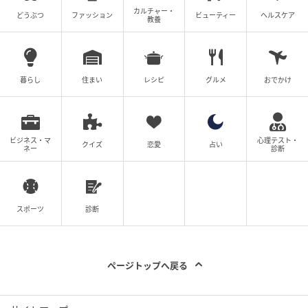
公認心理師、心理学ライター。心理学を「ちょっと
カルチャー・
どうぶつ
ファッション
ビューティー
ヘルスケア
難しい学問」ではなく「毎日の生活に役立つ知識」
教養
としてお届けします。あなたの心が少しでも軽くな
るような、そんな情報発信を目指しています。
記事一覧をみる
暮らし
住まい
レシピ
グルメ
おでかけ
の記事をもっとみる
ビジネス・マ
心理テスト・
クイズ
恋愛
占い
ネー
診断
スポーツ
診断
ページトップへ戻る