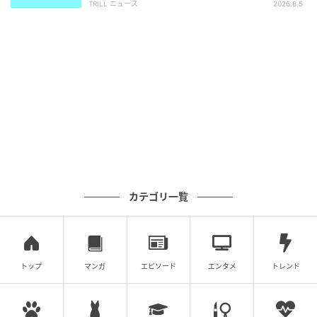
公認心理師・心理学ライター。心理学を「ちょっと難
TRILL ニュース
2026.8.5
しい学問」ではなく「毎日の生活に役立つ知識」とし
てお届けします。あなたの心が少しでも軽くなるよう
な、そんな情報発信を目指しています。
【大人気心理テスト】であなたの『他人から見た魅
【大人気心理テスト】であなたの『他人から見た
力』をチェックしよう！
魅力』をチェックしよう！
次の記事
カテゴリ一覧
「どのルートを選ぶ？」あなたの“ズボラさで
損する確率”がわかる【心理テスト】
トップ
マンガ
エピソード
エンタメ
トレンド
プロフィール
Kazuhide.Y