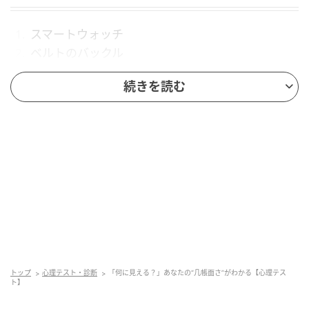
スマートウォッチ
ベルトのバックル
シャワーヘッド
続きを読む
指輪
1. スマートウォッチを選んだ人は「几帳面さが
高い」
「スマートウォッチ」を選んだあなたは、常に時間を
計測し通知を受け取るそのイメージを投影したよう
に、頭の中のタスクを常にモニタリングしている状態
を暗示しているようです。
トップ
心理テスト・診断
「何に見える？」あなたの“几帳面さ”がわかる【心理テス
ト】
ただ、その精巧なシステムは、想定外のエラーや他人