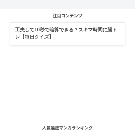
座っている人を選んだあなたは、相手のペースを大切
にすることが距離感のうまさにつながっているでしょ
注目コンテンツ
う。座る姿には、落ち着きや待つ姿勢、ゆとりが感じ
られます。その姿が目に入ったあなたは、相手の気持
工夫して10秒で暗算できる？スキマ時間に脳ト
ちに配慮し、無理に踏み込まずに待つことができるの
レ【毎日クイズ】
ではないでしょうか。
あなたは、相手が話したくなるタイミングを見なが
ら、自然に関わることができるでしょう。周囲からは
「話を聞いてくれる人」「自然体でいられる人」と見
られているかもしれません。一方で、待ちの姿勢が強
すぎると、あなたの配慮が相手に伝わりにくいことも
ありそうです。
これからは、相手の様子を見ながら、自分から小さな
きっかけをつくってみるとよいでしょう。「最近ど
人気連載マンガランキング
う？」と軽くたずねたり、自分の近況を少し話したり