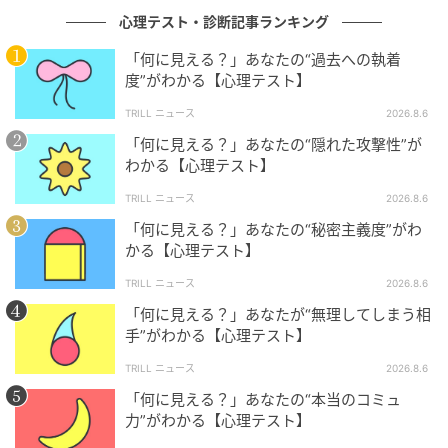
げてくれる人」と見られているかもしれません。ただ
心理テスト・診断記事ランキング
し、みんなに配慮しているため、あなた自身が場を楽
「何に見える？」あなたの“過去への執着
しむことができないこともありそうです。
度”がわかる【心理テスト】
TRILL ニュース
2026.8.6
これからは、すべての人を楽しませようとしすぎず、
「何に見える？」あなたの“隠れた攻撃性”が
自分自身もその場を楽しむことを意識してみるとよい
わかる【心理テスト】
でしょう。相手が不満そうにしていても、無理にケア
TRILL ニュース
2026.8.6
しなくて大丈夫です。あなた自身が楽しみ、自然体で
「何に見える？」あなたの“秘密主義度”がわ
いることが周囲の人たちに安心感を与えているでしょ
かる【心理テスト】
う。
TRILL ニュース
2026.8.6
「何に見える？」あなたが“無理してしまう相
4. 「洗濯をする人」を選んだ人は「心地よい
手”がわかる【心理テスト】
距離を保つ」
TRILL ニュース
2026.8.6
「何に見える？」あなたの“本当のコミュ
洗濯をする人を選んだあなたは、自分にとって心地よ
力”がわかる【心理テスト】
い距離を保つことが距離感のうまさにつながっている