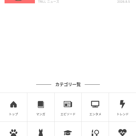
でしょう。洗濯には、汚れを落とし、風に当てて気持
TRILL ニュース
2026.8.5
ちよく整えるイメージがあります。その姿が目に入っ
たあなたは、人との関係でも、無理を感じたときには
自分なりに気持ちを整理できる人ではないでしょう
か。
あなたは、相手に合わせ続けるよりも、無理のない関
係を長く続けたいと考える部分があるでしょう。一人
の時間をつくったり、連絡の頻度を少し調整したりし
ながら、心の余裕を取り戻すタイプかもしれません。
ただし、急に距離をとってしまうと、相手に「避けら
カテゴリ一覧
れている」と感じさせてしまうことがありそうです。
これからは、相手に誤解されたくない場合は、一人の
時間が必要なことを伝えてみるとよいでしょう。ひと
トップ
マンガ
エピソード
エンタメ
トレンド
言添えるだけで相手も安心しやすくなるでしょう。自
分の時間をつくることを悪く思わず、気持ちが整った