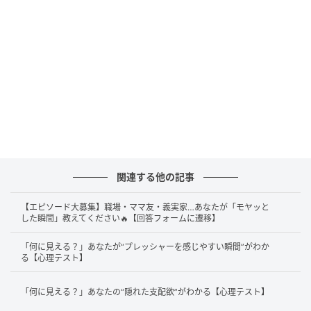
あなたは、相手の負担や困りごとに気づきやすく、さ
りげなくサポートができることがあるでしょう。周囲
からは「いつも助けてくれる人」「優しい人」と見ら
れているかもしれません。さりげなさは長所ですが、
自分が疲れすぎたり、無理を重ねたりしないよう注意
しましょう。
これからは、手を貸す前に「私にできることはあ
る？」とたずねてみるとよいでしょう。相手に選ぶ余
地を残すことで、支えすぎず、心地よい関係が築ける
関連する他の記事
かもしれません。無理をしない範囲で優しく接するこ
とで、より長く相手の助けとなることができるでしょ
【エピソード大募集】職場・ママ友・義実家…あなたが「モヤッと
した瞬間」教えてください🔥【回答フォームに遷移】
う。
「何に見える？」あなたが“プレッシャーを感じやすい瞬間”がわか
る【心理テスト】
2. 「座っている人」を選んだ人は「相手のペ
ースを大切にする」
「何に見える？」あなたの“隠れた支配欲”がわかる【心理テスト】