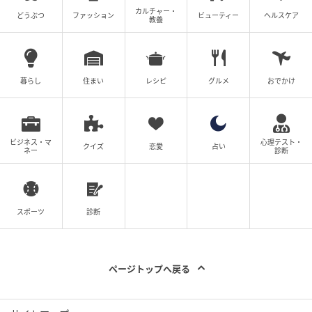
タイミングで再び関わりましょう。
カルチャー・
どうぶつ
ファッション
ビューティー
ヘルスケア
教養
※本記事の心理テストはエンターテインメントとして
提供するものであり、医学的・心理学的な診断結果を
暮らし
住まい
レシピ
グルメ
おでかけ
示すものではありません。
ライター：yuuji
ビジネス・マ
心理テスト・
クイズ
恋愛
占い
ネー
診断
公認心理師・言語聴覚士。大学院修士号取得。研究活
動を行いながら、臨床に従事しており、15年間コミュ
ニケーションを通してクライエントの心理面と向き合
っている。
スポーツ
診断
【大人気心理テスト】であなたの『他人から見た魅
【大人気心理テスト】であなたの『他人から見た
力』をチェックしよう！
ページトップへ戻る
魅力』をチェックしよう！