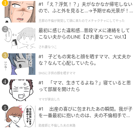
するだけで、相手は安心して言葉を返しやすくなるで
#1 「え？浮気！？」夫がなかなか帰宅しない
ので、ふと外を見ると…→予期せぬ光景が！
しょう。あなたの落ち着いた関わり方に、さらに配慮
｜旦那の不倫が発覚して頭に来たのでメチャ
を加えてみてください。
旦那の不倫が発覚して頭に来たのでメチャクチャにしてやった
クチャにしてやった
最初に感じた違和感…普段マメに連絡をして
こない夫からのLINE【され妻なつこ Vol.1】
3. 「料理をする人」を選んだ人は「場の空気
を読む」
され妻なつこ
#1 子どもの実名と顔を晒すママ、大丈夫か
な？なんて心配していたら。
料理をする人を選んだあなたは、場の空気を読むこと
が距離感のうまさにつながっているでしょう。料理
SNSに子供の顔を晒すママ
は、食材や火加減を見ながら、全体のバランスを整え
#1 「ママ、生きてるよね？」寝ていると思
ていくものです。その姿が目に入ったあなたは、人と
って部屋を開けたら
人との間にある緊張や気まずさに気づきやすい人では
ママが家出した
ないでしょうか。
#1 出産の喜びに包まれたあの瞬間。我が子
を一番最初に抱いたのは、夫の不倫相手でし
あなたは、会話に入りにくそうな人に声をかけたり、
た。
助産師と不倫した夫の末路
場が和むような話題を出したりすることができるでし
ょう。周囲からは「気配りができる人」「人の輪を広