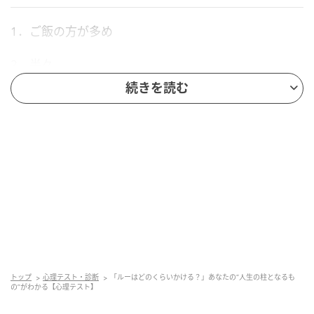
1．ご飯の方が多め
2．半々
続きを読む
3．ルーの方が多め
4．ご飯が隠れるくらい
1．ご飯の方が多めを選んだ人は「社会との繋
がりや貢献」
ご飯の方が多めを選んだ人は、社会との繋がりや貢献
が人生の柱となるかもしれません。あなたは自分のた
トップ
心理テスト・診断
「ルーはどのくらいかける？」あなたの“人生の柱となるも
めだけに生きるよりも、誰かの役に立つことや社会に
の”がわかる【心理テスト】
何かを返したい思いが強いのではないでしょうか。仕