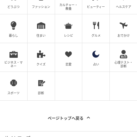
どんなにやりがいがあったとしても、学び続けるため
カルチャー・
どうぶつ
ファッション
ビューティー
ヘルスケア
教養
には立ち止まる時間も大切でしょう。新しいことを吸
収しようとするばかりではなく、自分がこれまで得た
ものを振り返って今の自分を肯定することも大切では
ないでしょうか。急がず焦らず、努力の過程を丁寧に
暮らし
住まい
レシピ
グルメ
おでかけ
味わうことで、あなたの成長はより深く、確かなもの
になっていくかもしれません。
ビジネス・マ
心理テスト・
クイズ
恋愛
占い
ネー
診断
ライター:Kazuki.W
臨床心理士、公認心理師として、みなさんの心の内側
を紹介していきます。自分自身が気がついていない心
スポーツ
診断
の中を見ていきましょう！
次の記事
ページトップへ戻る
「何に見える？」あなたは“気にし過ぎな人
か”がわかる【心理テスト】