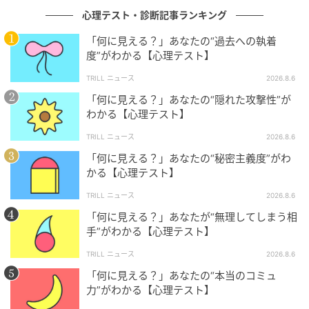
心理テスト・診断記事ランキング
ルーの方が多めを選んだことは、自分軸の強さが表れ
ています。他人の評価に左右されず、自分の信じる道
「何に見える？」あなたの“過去への執着
を貫こうとする意志が強いのではないでしょうか。周
度”がわかる【心理テスト】
りと違うことを恐れるよりも、自分が自分でない感覚
TRILL ニュース
2026.8.6
のままいることの方が嫌なのかもしれません。
「何に見える？」あなたの“隠れた攻撃性”が
わかる【心理テスト】
ただし、どんなに自分らしさを大切にしていても、社
TRILL ニュース
2026.8.6
会の中では人に合わせる柔軟さも必要です。仕事や家
「何に見える？」あなたの“秘密主義度”がわ
庭、友人関係などで求められる自分が少しずつ違うこ
かる【心理テスト】
とに、戸惑う瞬間があるかもしれません。しかし、そ
TRILL ニュース
2026.8.6
れは他者との関係を築くためのバランスでもあり、信
念を失わないまま周りにも目を向けられたとき、より
「何に見える？」あなたが“無理してしまう相
手”がわかる【心理テスト】
成熟した“自分らしさ”が形になっていくのではないでし
ょうか。
TRILL ニュース
2026.8.6
「何に見える？」あなたの“本当のコミュ
力”がわかる【心理テスト】
4．ご飯が隠れるくらいを選んだ人は「自己成