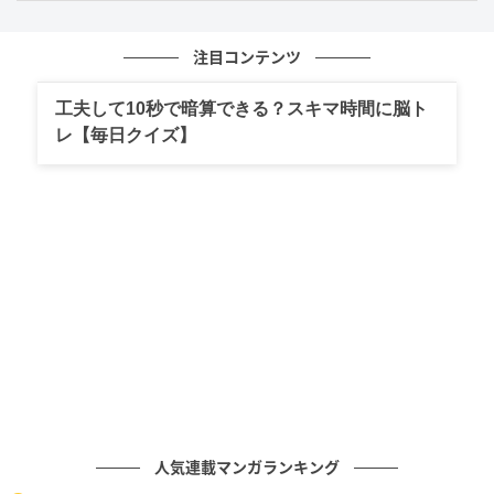
半々を選んだ人は、安心できる人間関係が人生の柱と
注目コンテンツ
なるかもしれません。あなたは誰かと深くつながって
いることで、自分の存在を実感しやすいのではないで
工夫して10秒で暗算できる？スキマ時間に脳ト
しょうか。量よりも質を重視して、自分の本音を出せ
レ【毎日クイズ】
る関係性があることが普段の活力につながっているか
もしれません。
半々を選んだことは、考え込みやすさが表れていま
す。周りからすればちょっとしたことでも、一度気に
なると手離せないのではないでしょうか。本当に仲の
良い相手でないと素の自分を見せられず、表面的な付
き合いばかりしていると心が疲れてしまいやすいかも
しれません。
無理に人に合わせるばかりではなく、思い切って人間
人気連載マンガランキング
関係の断捨離をしてみてはいかがでしょうか。精神的