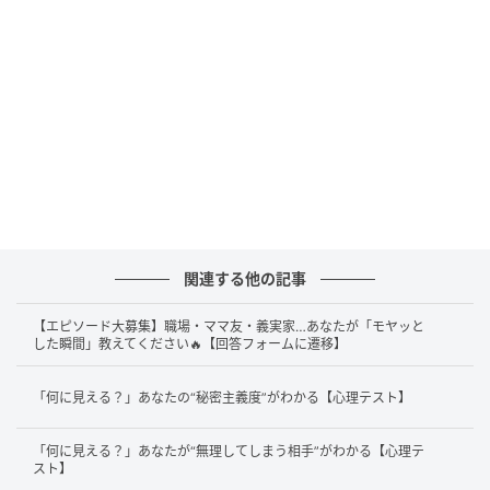
事や家庭、地域の中で自分の存在意義を感じたときに
こそ、生き生きと輝けるタイプかもしれません。
ご飯の方が多めを選んだことは、協調性が表れていま
す。自分一人の成功よりも、誰かと一緒に成し遂げる
ことに喜びを感じやすいのではないでしょうか。人を
支えたりチームの調和を保ったりすることが自然とで
き、周りから信頼されやすいのかもしれません。
しかし、他人のために頑張りすぎて、自分の時間や気
関連する他の記事
持ちを後回しにしてしまうこともあるでしょう。自分
が心身共に元気でなければ、“人のため”に動くことも
【エピソード大募集】職場・ママ友・義実家…あなたが「モヤッと
した瞬間」教えてください🔥【回答フォームに遷移】
ままならないかもしれません。自分が満たされている
からこそ、優しさや奉仕心がより大きな力となって、
「何に見える？」あなたの“秘密主義度”がわかる【心理テスト】
周りを幸せにしていくでしょう。
「何に見える？」あなたが“無理してしまう相手”がわかる【心理テ
スト】
2．半々を選んだ人は「安心できる人間関係」