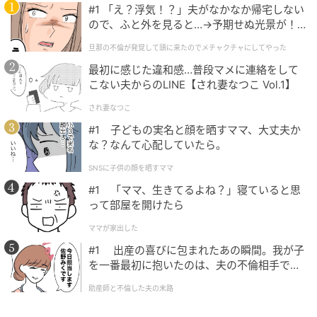
に落ち着いて成熟していくにつれて、あなた自身がよ
#1 「え？浮気！？」夫がなかなか帰宅しない
ので、ふと外を見ると…→予期せぬ光景が！
り深い絆や本音で語り合える関係を求めるようになる
｜旦那の不倫が発覚して頭に来たのでメチャ
かもしれません。気楽なつながりも大切ですが、長く
旦那の不倫が発覚して頭に来たのでメチャクチャにしてやった
クチャにしてやった
心に寄り添ってくれる人と関係を育むことで、あなた
最初に感じた違和感…普段マメに連絡をして
こない夫からのLINE【され妻なつこ Vol.1】
の人生はより豊かで穏やかなものになっていくでしょ
う。
され妻なつこ
#1 子どもの実名と顔を晒すママ、大丈夫か
な？なんて心配していたら。
3．ルーの方が多めを選んだ人は「自分らしさ
（アイデンティティ）
SNSに子供の顔を晒すママ
#1 「ママ、生きてるよね？」寝ていると思
って部屋を開けたら
ルーの方が多めを選んだ人は、自分らしさ（アイデン
ティティ）が人生の柱となるかもしれません。あなた
ママが家出した
は他人を尊重する気持ちがあっても、他人に合わせて
#1 出産の喜びに包まれたあの瞬間。我が子
ばかりで疲れていないでしょうか。周りを気にせず自
を一番最初に抱いたのは、夫の不倫相手でし
た。
分の感性やスタイルを大切にする姿勢でいることが、
助産師と不倫した夫の末路
あなたらしくて気楽でいられるのかもしれません。