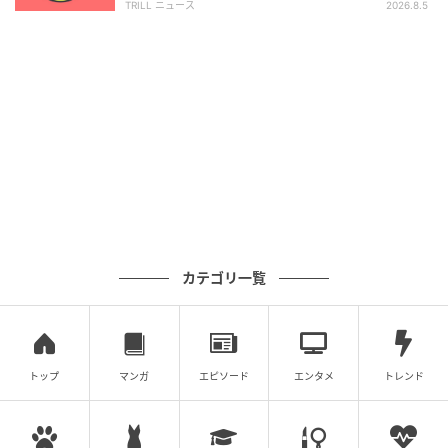
TRILL ニュース
2026.8.5
長や学び」
ご飯が隠れるくらいを選んだ人は、自己成長や学びが
人生の柱となるかもしれません。あなたは現状に満足
せず、今よりも少しでも良くなろうとする気持ちが強
いのではないでしょうか。知識や経験を積み重ねてい
くことにやりがいを感じ、自分の中に変化や発見を見
つけることで生きる実感を得られているかもしれませ
ん。
ご飯が隠れるくらいを選んだことは、向上心の高さが
カテゴリ一覧
表れています。努力を苦労と思わずに、自分の可能性
を広げられることと考えていないでしょうか。成長し
ようとする気持ちは素晴らしいのですが、ときには結
トップ
マンガ
エピソード
エンタメ
トレンド
果を急ぎすぎたり、完璧を求めて疲れたりしてしまう
かもしれません。