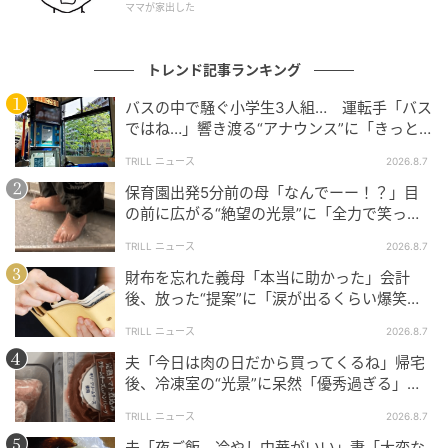
ママが家出した
が再び戻ってきて「あんた今ホッとしてたでしょ！」
とひと言。
トレンド記事ランキング
まさかの“二回戦”が始まる雰囲気に、気が抜けない状
バスの中で騒ぐ小学生3人組… 運転手「バス
況になってしまったようです。
ではね…」響き渡る“アナウンス”に「きっと
いい経験になった」
TRILL ニュース
2026.8.7
投稿者さんに当時の状況を詳しく伺ったところ、
「『あんた今ホッとしてたでしょ！』と詰め寄られた
保育園出発5分前の母「なんでーー！？」目
の前に広がる“絶望の光景”に「全力で笑っ
ので、『あ、いえ、そんなことはございません』とい
た」「本当にお疲れさまです」
うやり取りがあったような気がします。とにかく疲弊
TRILL ニュース
2026.8.7
していて、早く対応を終わらせたかったので、理解を
財布を忘れた義母「本当に助かった」会計
後、放った“提案”に「涙が出るくらい爆笑」
得るための説明をする…というよりは、ひたすら謝罪
＜義母エピソード2選＞
して早々にお帰りいただく対応にシフトしました」と
TRILL ニュース
2026.8.7
のことでした。
夫「今日は肉の日だから買ってくるね」帰宅
後、冷凍室の“光景”に呆然「優秀過ぎる」
予想外の“二回戦”に、「コント始まったかと…」「かま
「シゴデキすぎ」
TRILL ニュース
2026.8.7
ってちゃん」などのコメントが寄せられ、思わずクス
夫「夜ご飯、冷やし中華がいい」妻「大変な