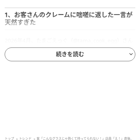
1、お客さんのクレームに咄嗟に返した一言が
天然すぎた
2026年4月、たまごえっぐ（@tama_cook_egg）さん
が、「クレームに咄嗟に放った“さらに怒らせそう
続きを読む
な”天然発言」という話題をX（旧Twitter）に投稿した
ところ、注目を集めました。
いったいどのような発言だったのでしょうか？
※下記の日付のリンクからX（旧Twitter）に移動しま
す
たまごえっぐ（@tama_cook_egg）
2026年4月24日
トップ
トレンド
客「こんなグラスじゃ熱くて持ってられない！」店員「え！」直後、