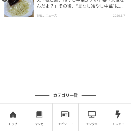
ッとしてしまった人も多いようです。
んだよ？」その後、“具なし冷やし中華”にな
ったワケ
たまたま機嫌が悪かったのか、どうしても納得できな
TRILL ニュース
2026.8.7
かったのかは分かりませんが、何度も続くやり取り
は、さすがに対応する側も疲れてしまうでしょう。ク
レーム対応の大変さを感じるエピソードでしたね。
相手の立場を想像することの大切さ
今回は、「クレームに咄嗟に放った“さらに怒らせそう
な”天然発言」、「クレーム対応が終わったあとの“ま
さかの展開”」といった＜クレーマー体験談2選＞を紹
カテゴリ一覧
介しました。
接客業では、日々さまざまなお客さんと接する機会が
あります。ほとんどの場合は気持ちよくやり取りがで
トップ
マンガ
エピソード
エンタメ
トレンド