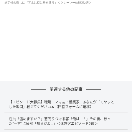
私昔から稀にバグってめちゃアホになる瞬間があるんだけど、
想定外の返しに「アホは時に身を救う」＜クレーマー体験談2選＞
昔バイト中にクレー…お言葉が強いお客さんから「こんなグラ
スじゃ熱くて持ってられたもんじゃない！」って怒られたので
「え！取っ手付いてますよ！」って言ったらそれ以降私にはい
ちゃもんつけてきませんでした。アホは時に身を救う。
アルバイト中に理不尽なクレームを受けた投稿者さ
ん。その内容は、思わず戸惑ってしまうようなものだ
ったそうです。
こうした場面では、その場を収めるために謝ってしま
う人も多いでしょう。投稿者さんも普段なら、素直に
関連する他の記事
謝罪していたのかもしれません。
【エピソード大募集】職場・ママ友・義実家…あなたが「モヤッと
しかし本人いわく、“たまにバグってめちゃアホになる
した瞬間」教えてください🔥【回答フォームに遷移】
瞬間”があるそうで、今回はまさにそのタイミングだっ
店員「温めますか？」怒鳴りつける客「俺は…！」その後、放っ
たようです。
た“一言”に呆然「知るかよ…」＜迷惑客エピソード2選＞