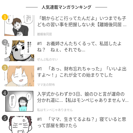
Threadsに投稿したところ、注目を集めました。
人気連載マンガランキング
いったいどんなことがあったのでしょうか？
「朝からどこ行ってたんだよ」いつまでも子
どもの習い事を把握しない夫【離婚後同居 Vo
l.1】
離婚後同居
のく（@nocktanock）
2026年4月6日
#1 お義姉さんたちくるって、私話したよ
ね？ ねぇ、それでも…
昔バイト先でクレーム対応が終わって、ホッとしてたら突然そ
ぜんぶ私のせい
のお客さんが戻ってきて 「あんた今ホッとしてたでし
ょ！！！」って二回戦始まりかけたこたある。
#1 「あっ、財布忘れちゃった」「いいよ出
すよ〜！」これが全ての始まりでした
10年以上前、投稿者さんがアルバイトしていたときの
ママ友の財布
こと。お客さんから「食べ放題に対象外のメニューが
入学式からわずか3日、娘のひと言が運命の
あるなんて聞いていない！」とクレームがあったそう
分かれ道に…【私はモンペじゃありません Vo
l.1】
です。
私はモンペじゃありません
#1 「ママ、生きてるよね？」寝ていると思
なんとか対応を終え、お客さんもひとまず落ち着いた
って部屋を開けたら
様子で、ようやく一安心…したはずが、そのお客さん