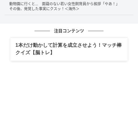
ところが、それ以降そのお客さんが投稿者さんに文句
動物園に行くと… 面識のない若い女性飼育員から挨拶「やあ！」
その後、発覚した事実にクスッ！＜海外＞
を言ってくることはなかったそう。あまりにももっと
もな返しに、反論できなかったのかもしれません。
注目コンテンツ
コメント欄には、お客さんへの批判や投稿者さんへの
共感の声が寄せられていました。
1本だけ動かして計算を成立させよう！マッチ棒
クイズ【脳トレ】
接客業では理不尽な言いがかりにも我慢してしまいが
ちですが、時には感情的にならず、言うべきことを冷
静に伝えることも大切なのかもしれませんね。
2、一件落着と思いきや…クレーム対応後のま
さかの展開
2026年4月、のく（@nocktanock）さんが、「クレー
ム対応が終わったあとの“まさかの展開”」について