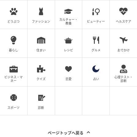
きますが、中には思わず耳を疑ってしまうようなクレ
ームを受けることもあるようでした。
カルチャー・
どうぶつ
ファッション
ビューティー
ヘルスケア
相手の立場や状況を想像しながら言葉を選ぶことは、
教養
円滑なコミュニケーションにつながる大切な心がけで
す。お互いに思いやりを持って接することで、気持ち
のよいやり取りが増えていくのかもしれませんね。
暮らし
住まい
レシピ
グルメ
おでかけ
取材協力：たまごえっぐ（@tama_cook_egg）さん、
のく（@nocktanock）さん
ビジネス・マ
心理テスト・
クイズ
恋愛
占い
ネー
診断
※記事内の情報は記事公開時点の情報です
※本記事は投稿者に許諾を得た上で記事の制作・公開
を行っています
スポーツ
診断
【エピソード募集】日常のちょっとした体験、TRILL
ページトップへ戻る