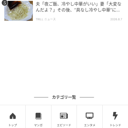
夫「夜ご飯、冷やし中華がいい」妻「大変な
んだよ？」その後、“具なし冷やし中華”にな
「さっき荷物を家に置いて戻ってきたの。ずっと頑張っている
ったワケ
から、あなたが持っているものを買うわ」
TRILL ニュース
2026.8.7
と優しいおばあさまが声をかけてくれたことがずっと忘れられ
ない。
もう10年以上前なのに、おばあさまありがとう。
地元の花屋さんでアルバイトをしていた投稿者さん。
ある雪の日、店先でブーケの販売をしていました。し
かし、一生懸命声をかけてもなかなかお客さんは立ち
止まってくれなかったそうです。
カテゴリ一覧
そんな中、ひとりのおばあさまが声をかけてくれたの
だとか。
なんとおばあさまは、投稿者さんからブーケを買うた
トップ
マンガ
エピソード
エンタメ
トレンド
めに、一度帰宅したあと再びお店まで足を運んでくれ