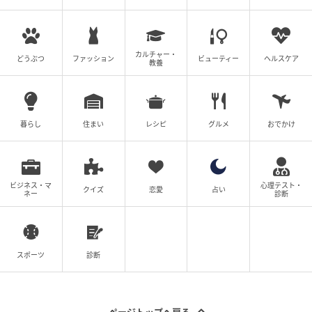
たそうです。
当時の心境を伺ったところ、「初めてのアルバイトだ
カルチャー・
どうぶつ
ファッション
ビューティー
ヘルスケア
教養
ったこともあり、この仕事のやり方で良いのか、不安
でいっぱいでした。そのときにわざわざ戻ってきてく
れたことが何より嬉しかったです。見てくれる人がい
るんだなと思いました」とのことでした。
暮らし
住まい
レシピ
グルメ
おでかけ
10年以上経った今も忘れられないというおばあさまの
優しさ。わざわざ足を運んでくれたその心遣いは、今
ビジネス・マ
心理テスト・
クイズ
恋愛
占い
でも投稿者さんの心に残っているそうです。
ネー
診断
投稿者さんとおばあさまの温かなやり取りに、こちら
までほっこりするエピソードでした。
スポーツ
診断
お店の方への感謝を忘れずにいたい