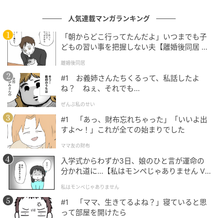
自分が作った商品が誰かの幸せな時間につながってい
人気連載マンガランキング
ると実感できたことは、投稿者さんにとって大きな励
「朝からどこ行ってたんだよ」いつまでも子
みになったことでしょう。青年が家族とドーナツを囲
どもの習い事を把握しない夫【離婚後同居 Vo
みながら、新生活の話に花を咲かせる様子まで想像で
l.1】
離婚後同居
きて、心が温まりますね。
#1 お義姉さんたちくるって、私話したよ
ね？ ねぇ、それでも…
初任給で家族への手土産を買うだけでも素敵な話です
が、それが新生活で見つけたお気に入りの味だったと
ぜんぶ私のせい
いう点に、家族への思いやりが感じられます。
#1 「あっ、財布忘れちゃった」「いいよ出
すよ〜！」これが全ての始まりでした
帰省の際には、自分が出会ったお気に入りの品を手土
ママ友の財布
産に選んでみるのも良いかもしれません。その品にま
入学式からわずか3日、娘のひと言が運命の
つわるエピソードを添えれば、家族との会話もより弾
分かれ道に…【私はモンペじゃありません Vo
みそうですね。
l.1】
私はモンペじゃありません
#1 「ママ、生きてるよね？」寝ていると思
って部屋を開けたら