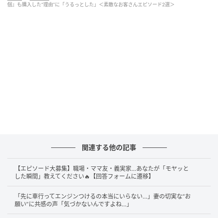
明日からもそんな場面を思い浮かべながら営業致します！
個』も購入した“理由”に「うるっとした」＜素敵なお客さんエピソード2選＞
今後ともよろしくお願いします
関連する他の記事
【エピソード大募集】職場・ママ友・義実家…あなたが「モヤッと
した瞬間」教えてください🔥【回答フォームに遷移】
「先に車行ってエンジンつけるの本当にいらない…」妻の切実な“お
願い”に共感の声「気づかないんですよね…」