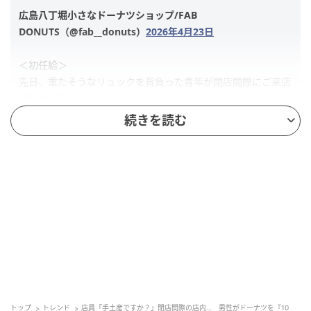
広島八丁堀小さなドーナツショップ/FAB
DONUTS（@fab__donuts）
2026年4月23日
＜初任給＞
先日、重たそうなリュックを背負った青年が閉店間際にご来店
されました。
続きを読む
ドーナツを10個ほど選んでお会計の際に
どこかに手土産ですか？とお伺いすると、
「4月にこの辺りで就職して、昼休憩に食べたここのドーナツ
が大好きになって、初任給で買って、家族みんなで食べて欲し
くて」とのことでした。
この話を聞いてうるっとしながらシャッターを閉めました。
日々の中で誰かの楽しみや喜びの真ん中にFABDONUTSがある
ことがすごく嬉しかったです
トップ
トレンド
店員「手土産ですか？」閉店間際の店内… 男性がドーナツを『10