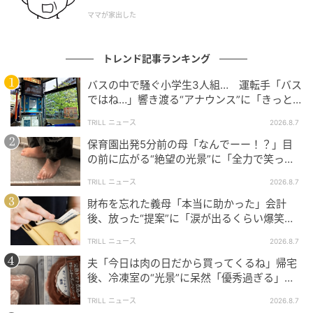
2、初バイトでの出来事が、今も心に残ってい
ママが家出した
る理由
初めてのアルバイトは、誰にとっても緊張するもので
トレンド記事ランキング
すよね。初出勤の日のドキドキや慣れない仕事に奮闘
バスの中で騒ぐ小学生3人組… 運転手「バス
した日々、そして初めて給料を手にした時の喜びを、
ではね…」響き渡る“アナウンス”に「きっと
いい経験になった」
今でも覚えている人は多いのではないでしょうか。
TRILL ニュース
2026.8.7
保育園出発5分前の母「なんでーー！？」目
そんな中、SNSに投稿された「初アルバイトでの忘れ
の前に広がる“絶望の光景”に「全力で笑っ
られない出来事」が注目を集めました。
た」「本当にお疲れさまです」
TRILL ニュース
2026.8.7
投稿者さんは、いったいどんな体験をしたのでしょう
財布を忘れた義母「本当に助かった」会計
か。
後、放った“提案”に「涙が出るくらい爆笑」
＜義母エピソード2選＞
TRILL ニュース
2026.8.7
夫「今日は肉の日だから買ってくるね」帰宅
高一の頃、初バイトは花屋。ある雪降る日に、外にずっと立っ
後、冷凍室の“光景”に呆然「優秀過ぎる」
てブーケ販売の声掛けをしていた。
「シゴデキすぎ」
TRILL ニュース
2026.8.7
なかなか誰も立ち寄ってくれない中で、