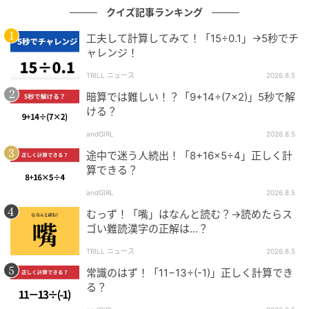
クイズ記事ランキング
工夫して計算してみて！「15÷0.1」→5秒でチ
ャレンジ！
TRILL ニュース
2026.8.5
暗算では難しい！？「9+14÷(7×2)」5秒で解
ける？
andGIRL
2026.8.5
途中で迷う人続出！「8+16×5÷4」正しく計
算できる？
andGIRL
2026.8.5
むっず！「嘴」はなんと読む？→読めたらス
ゴい難読漢字の正解は…？
TRILL ニュース
2026.8.5
常識のはず！「11−13÷(-1)」正しく計算でき
る？