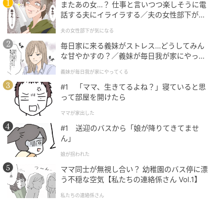
またあの女…？ 仕事と言いつつ楽しそうに電
話する夫にイライラする／夫の女性部下が気
になる（1）【夫婦の危機 まんが】
夫の女性部下が気になる
毎日家に来る義妹がストレス…どうしてみん
な甘やかすの？／義妹が毎日我が家にやって
くる（1）【義父母がシンドイんです！ まん
義妹が毎日我が家にやってくる
が】
#1 「ママ、生きてるよね？」寝ていると思
って部屋を開けたら
ママが家出した
#1 送迎のバスから「娘が降りてきてませ
ん」
娘が拐われた
ママ同士が無視し合い？ 幼稚園のバス停に漂
う不穏な空気【私たちの連絡係さん Vol.1】
私たちの連絡係さん