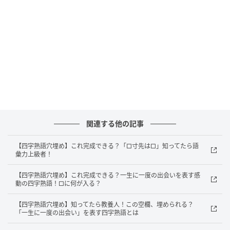
捉えられないほど速いことを意味していました。現代
では「電光石火の早業」「電光石火のごとく」など、
素早い行動や判断を称賛する場面で広く使われます。
日常生活やスポーツの実況などでも頻繁に耳にする、
非常にポピュラーな表現です。
瞬時に答えが浮かんだ方はさすがです！次の四字熟語
にもぜひ挑戦してみてください。
※複数の正解を持つ場合もございます。あくまでも一
関連する他の記事
例のご紹介に留まることを、ご了承ください。
【四字熟語穴埋め】これ完成できる？「□寸先は□」知ってたら語
彙力上級者！
元記事で読む
【四字熟語穴埋め】これ完成できる？一生に一度の出会いを表す感
動の四字熟語！□に何が入る？
次の記事
【マッチ棒クイズ】1本だけ動かして正しい式
【四字熟語穴埋め】知ってたら教養人！この空欄、埋められる？
「一生に一度の出会い」を表す四字熟語とは
に：9+3=9？