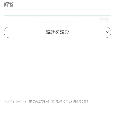
解答
続きを読む
脳トレ日和
答えは「電光石火（でんこうせっか）」です。稲妻の
光や火打ち石を打ったときの火花のように、非常に短
トップ
クイズ
【四字熟語穴埋め】□に何が入る？これ完成できる？
い時間やきわめて素早い動作を表す四字熟語です。も
ともとは禅宗の用語で、悟りの瞬間のように言葉では