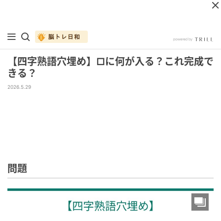
【四字熟語穴埋め】□に何が入る？これ完成で
きる？
2026.5.29
問題