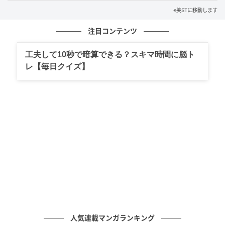
※美STに移動します
注目コンテンツ
工夫して10秒で暗算できる？スキマ時間に脳ト
レ【毎日クイズ】
累計販売実績15万個を超える大好評のボディケアセッ
ト。お肌のお手入れをしたことがないお父さんのエン
トリーアイテムとしても。
バスタイムキット ジェントルマン ¥10,670（サボン）
※2026年5月28日（木）数量限定発売
＜内容＞
・シャワーオイル ジェントルマン 400ml
人気連載マンガランキング
・ボディスクラブ ジェントルマン 600g