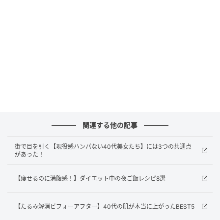
スウッディの香り。揺るぎのない自信と前向きさ、自
由を謳歌する余裕と大人の気品を漂わせます。
＜スペシャル キット＞
父の日におすすめの限定キットが数量限定発売。父の
日限定キット2種または、「ボディスクラブ ジェント
ルマン」（600g）を含む¥8,000（税込）以上購入で、
キシリトール加工*が施された「ファン ノワール」を
関連する他の記事
プレゼント。なめらかに整えたお肌を特製のファンで
仰いで、より涼やかな素肌で夏を過ごせます。
街で目を引く【現役感ハンパない40代美女たち】には3つの共通点
があった！
【痩せるのに満腹感！】ダイエット中の夜ご飯レシピ8選
【たるみ解消ビフォーアフター】40代の肌が本当に上がったBEST5