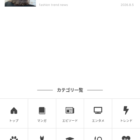
用できるシックなデザイン。扇ぐと繊維に付着したキ
fashion trend news
2026.8.5
シリトールが空気中の水分と反応し、熱を吸収するた
めより清涼感が感じられます。また、キシリトールは
消臭効果や清潔に保つ抗菌効果にも優れているので、
夏にはうれしい効果です。
※お一人様1点限り、数量限定のため、なくなり次第終
了となります。
※他のプロモーションとの併用は出来ません。
*白樺などの植物に含まれる天然成分であるキシリトー
ルが水分に反応し、繊維に清涼感を施す加工技術。砂
カテゴリ一覧
糖の代用品としても使用される成分のため、肌にやさ
しく且つ安全性の高い成分。
お問い合わせ先／SABON Japan
トップ
マンガ
エピソード
エンタメ
トレンド
電話番号：0120-380-688
本記事は、美ST編集部が取材・編集しました。「美