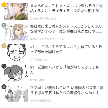
・ギフトボックス
またあの女…？ 仕事と言いつつ楽しそうに電
・ファン ノワール
話する夫にイライラする／夫の女性部下が気
になる（1）【夫婦の危機 まんが】
夫の女性部下が気になる
毎日家に来る義妹がストレス…どうしてみん
な甘やかすの？／義妹が毎日我が家にやって
くる（1）【義父母がシンドイんです！ まん
義妹が毎日我が家にやってくる
が】
#1 「ママ、生きてるよね？」寝ていると思
って部屋を開けたら
ママが家出した
#1 送迎のバスから「娘が降りてきてませ
ん」
娘が拐われた
ママ同士が無視し合い？ 幼稚園のバス停に漂
う不穏な空気【私たちの連絡係さん Vol.1】
私たちの連絡係さん