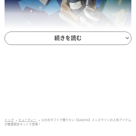
続きを読む
好評のメンズライン「ジェントルマン コレクショ
ン」。SABONのアイコン『ボディスクラブ』やベスト
セラーの2in1スクラブ洗顔『フェイスポリッシャー』
など、香りを楽しみながら肌を潤し、五感を満たすボ
ディ、フェイスケアアイテムがヴィーガン処方*1で揃
います。清潔感あふれるシトラスウッディの香りは、
パートナーとシェアしても。*1 動物性原料を使用しな
い
トップ
ビューティー
父の日ギフトで贈りたい【SABON】メンズラインの人気アイテム
Gentleman（ジェントルマン）
が数量限定キットで登場！
品格ある佇まいにふさわしい、清潔感あふれるシトラ