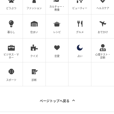
ST」は16年以上にわたり、40代＆50代女性の美容とラ
カルチャー・
どうぶつ
ファッション
ビューティー
ヘルスケア
教養
イフスタイルを追求してきた月刊美容誌です。
編集／上條典子
暮らし
住まい
レシピ
グルメ
おでかけ
元記事で読む
次の記事
ビジネス・マ
心理テスト・
クイズ
恋愛
占い
ひと手間かけるには意味がある！40代50代の
ネー
診断
「上品リップライナー」はコレ
スポーツ
診断
の記事をもっとみる
ページトップへ戻る