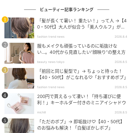
ビューティー記事ランキング
さらりとしたテクスチャーとシトラスの爽やかな香り
「髪が長くて暑い！ 重たい！」って人 →【4
のスキンケアアイテムのセット。スクラブ洗顔を使っ
0・50代】大人が似合う「美人ウルフ」がお
たことがないお父さんにもおすすめ。
すすめ♡
fashion trend news
2026.8.4
フェイスケアキット ジェントルマン ¥8,250（サボ
服もメイクも頑張っているのに垢抜けな
ン）
い…。40代から見直したい“顔映り”の整え方
※2026年5月28日（木）数量限定発売
beauty news tokyo
2026.8.5
「前回と同じ髪型で」→ ちょっと待った！
＜内容＞
【40・50代】がこなれる♡「おすすめボブ」
・フェイスポリッシャー ジェントルマン 125ml
fashion trend news
2026.8.5
・フェイスモイスチャライザー 100ml
200円で買えるって凄い！「持ち運びに便
・ペーパーバッグ
利！」キーホルダー付きのミニアイシャドウ
・ファン ノワール
michill
2026.8.5
「ファン ノワール」
「ただのボブ」→ 即垢抜け♡【40・50代】
キシリトール加工*が施されたファンで、男女問わず使
のお悩みも解決！「白髪ぼかしボブ」