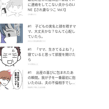
に連絡をしてこない夫からのLI
NE【され妻なつこ Vol.1】
され妻なつこ
#1 子どもの実名と顔を晒すマ
マ、大丈夫かな？なんて心配し
ていたら。
SNSに子供の顔を晒すママ
#1 「ママ、生きてるよね？」
寝ていると思って部屋を開けた
ら
ママが家出した
#1 出産の喜びに包まれたあ
の瞬間。我が子を一番最初に抱
いたのは、夫の不倫相手でし
た。
助産師と不倫した夫の末路