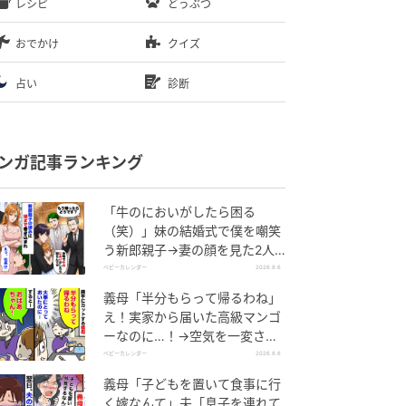
レシピ
どうぶつ
おでかけ
クイズ
占い
診断
ンガ記事ランキング
「牛のにおいがしたら困る
（笑）」妹の結婚式で僕を嘲笑
う新郎親子→妻の顔を見た2人
が絶句したワケ
ベビーカレンダー
2026.8.6
義母「半分もらって帰るわね」
え！実家から届いた高級マンゴ
ーなのに…！→空気を一変させ
た4歳娘の痛快な一言とは
ベビーカレンダー
2026.8.6
義母「子どもを置いて食事に行
く嫁なんて」夫「息子を連れて