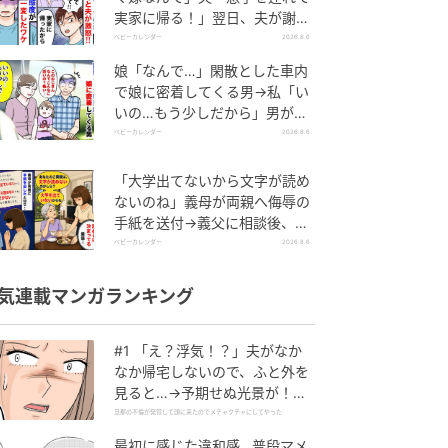
実家に帰る！」翌日、夫が謝罪
してきたワケ
ベビーカレンダー
2026.8.6
娘「なんで…」閑散とした車内
で娘に密着してくる男→私「い
いの…もう少しだから」男が血
相を変え逃げたワケ
ベビーカレンダー
2026.8.6
「大学出てないから文字が読め
ないのね」義母が両親へ侮辱の
手紙を送付→義父に相談後、訪
れた末路とは
ベビーカレンダー
2026.8.6
気連載マンガランキング
#1 「え？浮気！？」夫がなか
なか帰宅しないので、ふと外を
見ると…→予期せぬ光景が！｜
旦那の不倫が発覚して頭に来た
旦那の不倫が発覚して頭に来たのでメチャクチャにしてやった
のでメチャクチャにしてやった
最初に感じた違和感…普段マメ