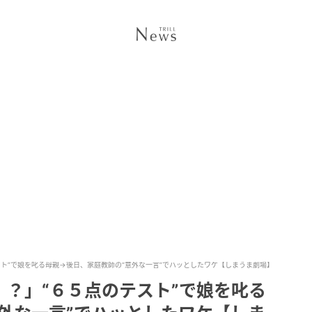
ト”で娘を叱る母親→後日、家庭教師の“意外な一言”でハッとしたワケ【しまうま劇場】
？」“６５点のテスト”で娘を叱る