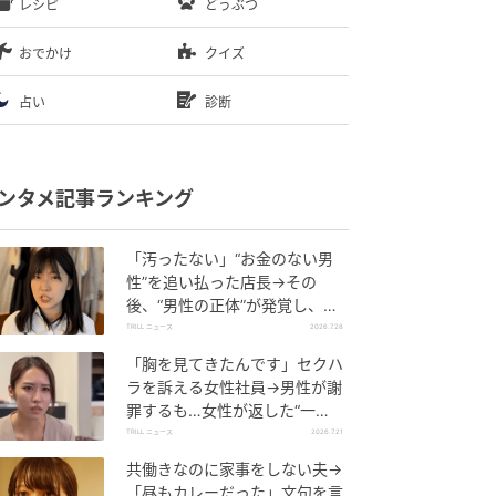
レシピ
どうぶつ
おでかけ
クイズ
占い
診断
ンタメ記事ランキング
「汚ったない」“お金のない男
性”を追い払った店長→その
後、“男性の正体”が発覚し、顔
面蒼白のワケ【短尺ドラマ】
TRILL ニュース
2026.7.28
「胸を見てきたんです」セクハ
ラを訴える女性社員→男性が謝
罪するも…女性が返した“一
言”に言葉を失う【短尺ドラマ】
TRILL ニュース
2026.7.21
共働きなのに家事をしない夫→
「昼もカレーだった」文句を言