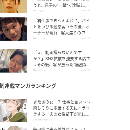
うと…息子の“一撃”で沈黙した
ワケ【短尺ドラマ】
TRILL ニュース
2026.7.29
「君仕事できへんよね？」バイ
トをいびる迷惑客→その後、オ
ーナーが現れ…客大焦りのワケ
「すみませんでしたー」【短尺
TRILL ニュース
2026.7.28
ドラマ】
「え、動画撮らないんです
か？」SNS拡散を強要する店主
→その後、客が放った“痛烈な一
言”に店主あ然のワケ【短尺ドラ
TRILL ニュース
2026.7.28
マ】
気連載マンガランキング
またあの女…？ 仕事と言いつつ
楽しそうに電話する夫にイライ
ラする／夫の女性部下が気にな
る（1）【夫婦の危機 まんが】
夫の女性部下が気になる
毎日家に来る義妹がストレス…