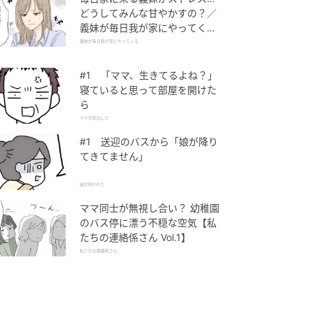
どうしてみんな甘やかすの？／
義妹が毎日我が家にやってくる
（1）【義父母がシンドイんで
義妹が毎日我が家にやってくる
す！ まんが】
#1 「ママ、生きてるよね？」
寝ていると思って部屋を開けた
ら
ママが家出した
#1 送迎のバスから「娘が降り
てきてません」
娘が拐われた
ママ同士が無視し合い？ 幼稚園
のバス停に漂う不穏な空気【私
たちの連絡係さん Vol.1】
私たちの連絡係さん