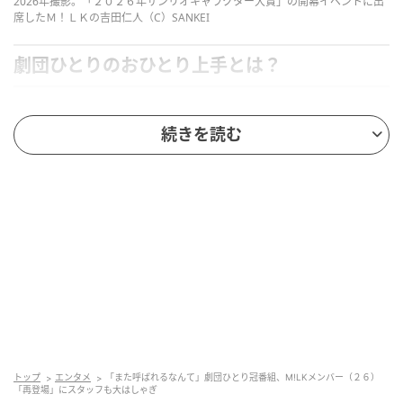
2026年撮影。「２０２６年サンリオキャラクター大賞」の開幕イベントに出
席したＭ！ＬＫの吉田仁人（C）SANKEI
劇団ひとりのおひとり上手とは？
バラエティ番組『劇団ひとりのおひとり上手』の次回
続きを読む
テーマが「コーヒー」に決定し、ゲストとしてM!LKの
吉田仁人さんが出演することが発表されました。
番組公式Xで出演情報が公開されると、ファンからは喜
びの声が続々。さらに投稿では、吉田さんの出演発表
に対する反響を受けてスタッフが“大喜びしていた”と
いう裏話も明かされ、注目を集めています。
吉田さんは以前の出演時、独特のキャラクター性と落
ち着いた話し方で番組に強い印象を残しました。今回
の告知では「ファルシ吉田」「トングメン吉田」とい
トップ
エンタメ
「また呼ばれるなんて」劇団ひとり冠番組、M!LKメンバー（２６）
「再登場」にスタッフも大はしゃぎ
ったワードも添えられ、番組側が吉田さんの魅力をし