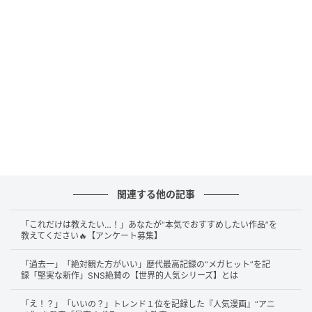
っかり理解したうえで、再び迎え入れていることが伝
わってきます。
劇団ひとりさんとの掛け合いはもちろん、コーヒーと
いうテーマがどんな形で吉田さんの個性と結びつくの
か、視聴者の期待は高まるばかりです。
番組は毎回、ひとつのテーマを深掘りしながら、ゲス
トの意外な一面を引き出す構成が魅力。今回の「コー
ヒー回」でも、吉田さんが普段語らないようなこだわ
りや、日常の小さな習慣が明かされる可能性がありま
関連する他の記事
す。
「これだけは教えたい…！」あなたが“本気でおすすめしたい作品”を
教えてください🔥【アンケート募集】
M!LKとしての活動とはまた違う、素の表情が見られる
のもこの番組ならでは。吉田さんの落ち着いた雰囲気
「過去一」「絶対観た方がいい」歴代最高記録の“メガヒット”を記
録「堅実な新作」SNS絶賛の【世界的人気シリーズ】とは
と、劇団ひとりさんの柔らかいツッコミが合わさるこ
とで、独特の空気が生まれることは間違いありませ
「え！？」「いいの？」トレンド１位を記録した『人気漫画』“アニ