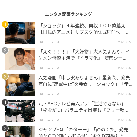
しむ視聴者の気持ちがよく表れています。
エンタメ記事ランキング
特に、吉田さんの再登場を“相思相愛”と表現する声も
あり、番組とファンの距離が近いことが伝わってきま
「ショック」４年連続、興収１００億越え
す。
【国民的アニメ】サブスク“配信終了”へ「終
わらないで」SNS悲しみの声
TRILL ニュース
2026.8.5
コーヒーをきっかけに、どんなトークが生まれるのか
「えぐ！！！」「大好物」大人気まんが、イ
視聴者の期待は高まるばかりです。
ケメン俳優主演で『ドラマ化』“濃密シー
ン”にSNS悶絶
TRILL ニュース
2026.8.5
※記事は執筆時点の情報です
人気漫画「申し訳ありません」最新巻、発売
直前に“連載中止”を発表→「ショック」「辛
次の記事
い」SNS憔悴
TRILL ニュース
2026.8.5
＃1 夫「保育園に受かるなんて普通っしょ」
元・ABCテレビ美人アナ「生活できない」
全く話を聞いていない無自覚夫を捨てるまで
「税金が…」バラエティ出演も『フリー転身
のお話
後』の“厳しい現実”を暴露
TRILL ニュース
2026.8.5
の記事をもっとみる
ジャンプSQ.「キターー」「諦めてた」発売
前から“異例のお知らせ”【永久保存級】とフ