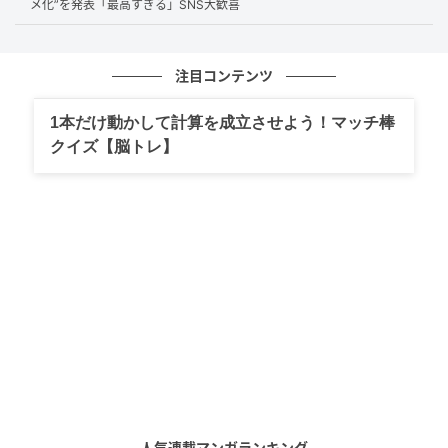
メ化”を発表「最高すぎる」SNS大歓喜
ん。
さらに、番組公式が「反響が嬉しかった」と素直に語
注目コンテンツ
っている点も印象的です。普段は淡々と告知を行う公
式アカウントが、ここまで感情を見せるのは珍しく、
1本だけ動かして計算を成立させよう！マッチ棒
スタッフが吉田さんの出演を心から喜んでいることが
クイズ【脳トレ】
伝わってきます。
視聴者からの反応が制作側のモチベーションにつなが
り、次の企画へとつながっていくその“循環”が見えるよ
うな告知でした。
Xで反応広がる
告知が投稿されると、Xではファンのコメントが次々と
広がりました。あるユーザーは、スタッフが大喜びし
人気連載マンガランキング