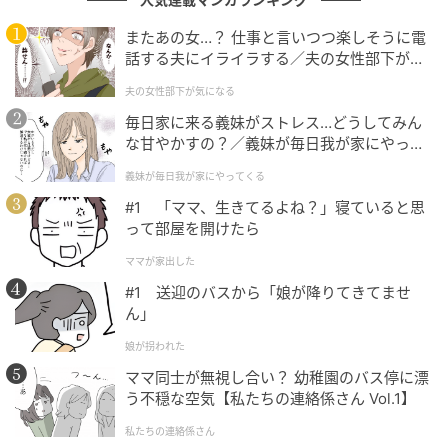
ていたという裏話に触れ、「番組側のテンションが可
愛らしい」と微笑ましく感じた様子。吉田さんの再登
またあの女…？ 仕事と言いつつ楽しそうに電
場を心から歓迎する空気が漂っています。
話する夫にイライラする／夫の女性部下が気
になる（1）【夫婦の危機 まんが】
夫の女性部下が気になる
別のユーザーは「また呼ばれるなんて嬉しい」と、吉
毎日家に来る義妹がストレス…どうしてみん
田さんの存在が番組にとって大きな意味を持っている
な甘やかすの？／義妹が毎日我が家にやって
ことを感じ取ったようです。前回の出演で見せた自然
くる（1）【義父母がシンドイんです！ まん
義妹が毎日我が家にやってくる
が】
体の魅力が印象に残っており、「今回はどんな表情が
#1 「ママ、生きてるよね？」寝ていると思
見られるのか」と期待を寄せる声が多く見られまし
って部屋を開けたら
た。
ママが家出した
さらに、「コーヒーというテーマが似合う」「落ち着
#1 送迎のバスから「娘が降りてきてませ
ん」
いた雰囲気の回になりそう」と、番組内容そのものに
興味を持つ視聴者も増えています。吉田さんの柔らか
娘が拐われた
い雰囲気と、コーヒーの持つ穏やかなイメージが重な
ママ同士が無視し合い？ 幼稚園のバス停に漂
り、視聴者の想像をふくらませているようです。寄せ
う不穏な空気【私たちの連絡係さん Vol.1】
られたコメントも温かく、番組とゲストの関係性を楽
私たちの連絡係さん