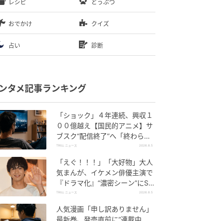
レシピ
どうぶつ
おでかけ
クイズ
占い
診断
ンタメ記事ランキング
「ショック」４年連続、興収１
００億越え【国民的アニメ】サ
ブスク“配信終了”へ「終わらな
いで」SNS悲しみの声
TRILL ニュース
2026.8.5
「えぐ！！！」「大好物」大人
気まんが、イケメン俳優主演で
『ドラマ化』“濃密シーン”にSN
S悶絶
TRILL ニュース
2026.8.5
人気漫画「申し訳ありません」
最新巻、発売直前に“連載中