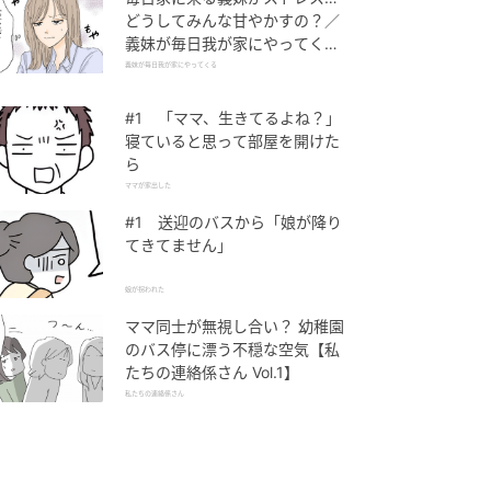
どうしてみんな甘やかすの？／
義妹が毎日我が家にやってくる
（1）【義父母がシンドイんで
義妹が毎日我が家にやってくる
す！ まんが】
#1 「ママ、生きてるよね？」
寝ていると思って部屋を開けた
ら
ママが家出した
#1 送迎のバスから「娘が降り
てきてません」
娘が拐われた
ママ同士が無視し合い？ 幼稚園
のバス停に漂う不穏な空気【私
たちの連絡係さん Vol.1】
私たちの連絡係さん