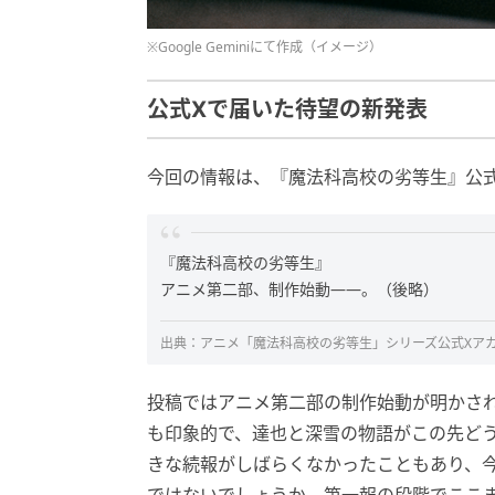
※Google Geminiにて作成（イメージ）
公式Xで届いた待望の新発表
今回の情報は、『魔法科高校の劣等生』公
『魔法科高校の劣等生』
アニメ第二部、制作始動―—。（後略）
出典：
アニメ「魔法科高校の劣等生」シリーズ公式Xア
投稿ではアニメ第二部の制作始動が明かさ
も印象的で、達也と深雪の物語がこの先ど
きな続報がしばらくなかったこともあり、今
ではないでしょうか。第一報の段階でここ