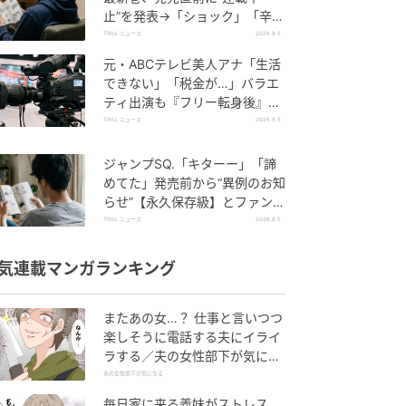
止”を発表→「ショック」「辛
い」SNS憔悴
TRILL ニュース
2026.8.5
元・ABCテレビ美人アナ「生活
できない」「税金が…」バラエ
ティ出演も『フリー転身後』
の“厳しい現実”を暴露
TRILL ニュース
2026.8.5
ジャンプSQ.「キターー」「諦
めてた」発売前から“異例のお知
らせ”【永久保存級】とファン大
騒ぎのワケ
TRILL ニュース
2026.8.5
気連載マンガランキング
またあの女…？ 仕事と言いつつ
楽しそうに電話する夫にイライ
ラする／夫の女性部下が気にな
る（1）【夫婦の危機 まんが】
夫の女性部下が気になる
毎日家に来る義妹がストレス…