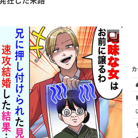
で発狂した末路
カ