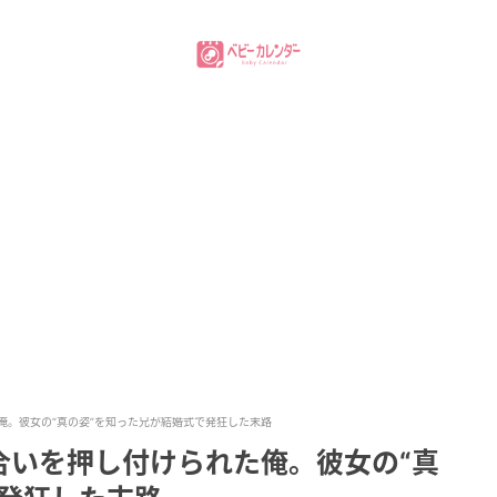
俺。彼女の“真の姿”を知った兄が結婚式で発狂した末路
合いを押し付けられた俺。彼女の“真