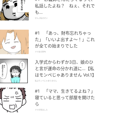
私話したよね？ ねぇ、それで
も…
ぜんぶ私のせい
#1 「あっ、財布忘れちゃっ
た」「いいよ出すよ〜！」これ
が全ての始まりでした
ママ友の財布
入学式からわずか3日、娘のひ
と言が運命の分かれ道に…【私
はモンペじゃありません Vol.1】
私はモンペじゃありません
#1 「ママ、生きてるよね？」
寝ていると思って部屋を開けた
ら
ママが家出した