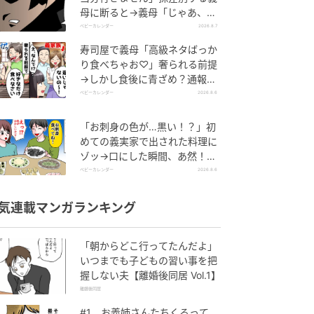
母に断ると→義母「じゃあ、私
は…」妻絶句＜こどおじ義兄＞
ベビーカレンダー
2026.8.7
寿司屋で義母「高級ネタばっか
り食べちゃお♡」奢られる前提
→しかし食後に青ざめ？通報さ
れ警察沙汰！
ベビーカレンダー
2026.8.6
「お刺身の色が…黒い！？」初
めての義実家で出された料理に
ゾッ→口にした瞬間、あ然！刺
身の正体は
ベビーカレンダー
2026.8.6
気連載マンガランキング
「朝からどこ行ってたんだよ」
いつまでも子どもの習い事を把
握しない夫【離婚後同居 Vol.1】
離婚後同居
#1 お義姉さんたちくるって、