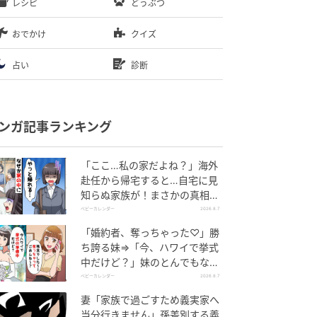
レシピ
どうぶつ
おでかけ
クイズ
占い
診断
ンガ記事ランキング
「ここ…私の家だよね？」海外
赴任から帰宅すると…自宅に見
知らぬ家族が！まさかの真相と
は！？
ベビーカレンダー
2026.8.7
「婚約者、奪っちゃった♡」勝
ち誇る妹⇒「今、ハワイで挙式
中だけど？」妹のとんでもない
勘違いとは
ベビーカレンダー
2026.8.7
妻「家族で過ごすため義実家へ
当分行きません」孫差別する義