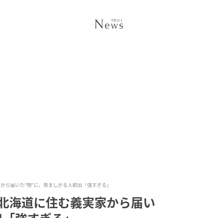
から届いた“物”に、羨ましがる人続出「強すぎる」
」北海道に住む義実家から届い