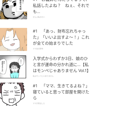
私話したよね？ ねぇ、それで
も…
ぜんぶ私のせい
#1 「あっ、財布忘れちゃっ
た」「いいよ出すよ〜！」これ
が全ての始まりでした
ママ友の財布
入学式からわずか3日、娘のひ
と言が運命の分かれ道に…【私
はモンペじゃありません Vol.1】
私はモンペじゃありません
#1 「ママ、生きてるよね？」
寝ていると思って部屋を開けた
ら
ママが家出した