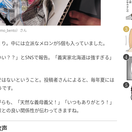
o_bento）さん
くり。中には立派なメロンが5個も入っていました。
い？？」とSNSで報告。「義実家北海道は強すぎる」
ではないということ。投稿者さんによると、毎年夏には
うです。
がらも、「天然な義母義父！」「いつもありがとう！」
家との良い関係性が伝わってきますね。
歓声