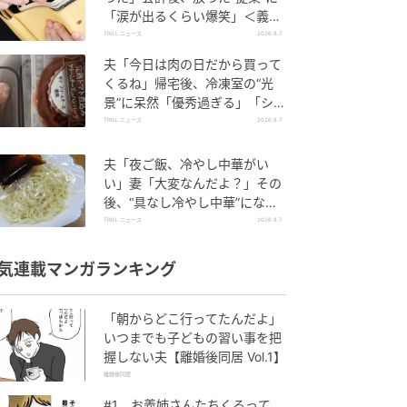
「涙が出るくらい爆笑」＜義母
エピソード2選＞
TRILL ニュース
2026.8.7
夫「今日は肉の日だから買って
くるね」帰宅後、冷凍室の“光
景”に呆然「優秀過ぎる」「シゴ
デキすぎ」
TRILL ニュース
2026.8.7
夫「夜ご飯、冷やし中華がい
い」妻「大変なんだよ？」その
後、“具なし冷やし中華”になっ
たワケ
TRILL ニュース
2026.8.7
気連載マンガランキング
「朝からどこ行ってたんだよ」
いつまでも子どもの習い事を把
握しない夫【離婚後同居 Vol.1】
離婚後同居
#1 お義姉さんたちくるって、