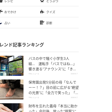
レシピ
どうぶつ
おでかけ
クイズ
占い
診断
レンド記事ランキング
バスの中で騒ぐ小学生3人
組… 運転手「バスではね…」
響き渡る“アナウンス”に「きっ
といい経験になった」
TRILL ニュース
2026.8.7
保育園出発5分前の母「なんで
ーー！？」目の前に広がる“絶望
の光景”に「全力で笑った」「本
当にお疲れさまです」
TRILL ニュース
2026.8.7
財布を忘れた義母「本当に助か
った」会計後、放った“提案”に