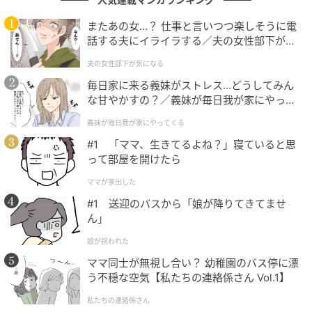
まさかの要求だったので、「え？履くの？」って思い
またあの女…？ 仕事と言いつつ楽しそうに電
話する夫にイライラする／夫の女性部下が気
ました（笑）。正直、私が履けば「イヤ！◯◯（子ど
になる（1）【夫婦の危機 まんが】
も）が履く！」となるのを期待したのですが、「ママ
夫の女性部下が気になる
なにやってんの？」みたいな顔をされて終わりまし
毎日家に来る義妹がストレス…どうしてみん
た。
な甘やかすの？／義妹が毎日我が家にやって
くる（1）【義父母がシンドイんです！ まん
義妹が毎日我が家にやってくる
が】
---リクエスト通りにしただけなのに…。切ない反応で
#1 「ママ、生きてるよね？」寝ていると思
す。その後、娘さんはオムツを履いてくれましたか？
って部屋を開けたら
最終的に無事にオムツは履いてくれました！
ママが家出した
#1 送迎のバスから「娘が降りてきてませ
---お疲れ様です！オムツを履かせるだけでも一苦労で
ん」
すね。
娘が拐われた
ママ同士が無視し合い？ 幼稚園のバス停に漂
う不穏な空気【私たちの連絡係さん Vol.1】
次は何を要求されるんだろう？
私たちの連絡係さん