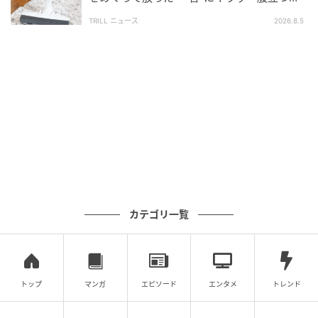
イヤイヤ期は多くの場合、成長とともに少しずつ落ち
ね」「失礼にもほどがある」
着いていくといわれています。大変な時期ではありま
TRILL ニュース
2026.8.5
すが、今回のような出来事も、後から振り返れば家族
の思い出になるのかもしれませんね。
取材協力：iwys1027（@iwys1027）さん
※本記事は投稿者に許諾を得た上で記事の制作・公開
を行っています
【エピソード募集】日常のちょっとした体験、TRILL
でシェアしませんか？【2分で完了・匿名】
カテゴリ一覧
次の記事
#1 「ママ、生きてるよね？」寝ていると思
トップ
マンガ
エピソード
エンタメ
トレンド
って部屋を開けたら