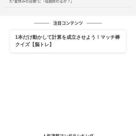
た“夏休みの目標”に「宿題終わるか？」
何をするにもイヤ！
注目コンテンツ
投稿者さんに詳しいお話を伺いました。
1本だけ動かして計算を成立させよう！マッチ棒
---思わず笑ってしまいました！娘さんがオムツを履く
クイズ【脳トレ】
のを嫌がっていた時の状況を詳しくお聞かせくださ
い。また、嫌がっていた理由があれば教えてくださ
い。
朝起きてオムツを変えるときでした。イヤイヤ期真っ
只中だったので、「何をするにもイヤ！」となってし
まっていたのだと思います。
---イヤイヤには理由なんてないですものね…。「ママが
履いて」と言われた時の率直なお気持ちをお聞かせく
ださい。また、履いた姿を見た娘さんは、どのような
反応をされていらっしゃいましたか？
人気連載マンガランキング