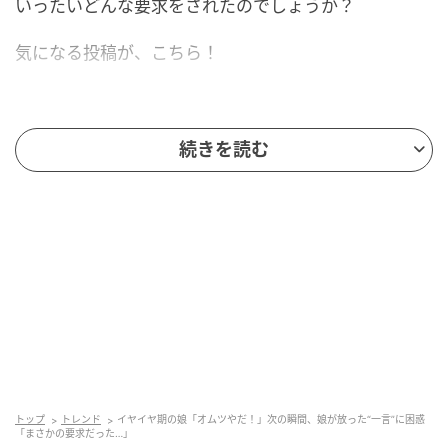
いったいどんな要求をされたのでしょうか？
気になる投稿が、こちら！
続きを読む
投稿者さんは、まさにイヤイヤ期を迎えた娘さんを育
てるお母さん。きっと日々、さまざまな“イヤイヤ”に翻
弄されながら育児を頑張っていることでしょう。
その中でも、衝撃的な“イヤイヤエピソード”がありま
す。ある日、娘さんがオムツ替えの場面で放ったひと
言は――。「オムツやだ！ ママが履いて！」でした。
トップ
トレンド
イヤイヤ期の娘「オムツやだ！」次の瞬間、娘が放った“一言”に困惑
「まさかの要求だった…」