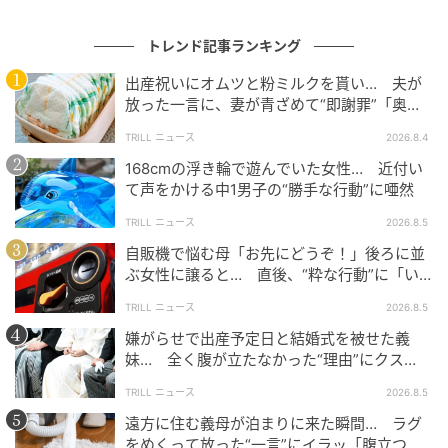
こちらの投稿には、さまざまなコメントが寄せられて
トレンド記事ランキング
いました。
出産祝いにオムツと粉ミルクを貰い… 夫が
放った一言に、妻が青ざめて“即謝罪”「奥様
がまともな方でよかった」
抱っこしてんのに、抱っこしてのポーズ。
TRILL ニュース
2026.8.4
これ以上どうしろと。
168cmの浮き輪で遊んでいた女性… 近付い
て声をかける中1男子の“勝手な行動”に唖然
TRILL ニュース
2026.8.5
現0在娘1歳で母いやいや期に怯えてますがここに書いてあるい
自販機で悩む母「お先にどうぞ！」後ろに並
やいやなら可愛くて笑っちゃいそうです
ぶ女性に譲ると… 直後、“粋な行動”に「い
つかやりたい」
TRILL ニュース
2026.8.5
嫌がらせで出産予定日と結婚式を被せた義
ここのスレ見た1歳の娘持ってるワイ、2歳になるの物凄く楽し
妹… 全く腹が立たなかった“理由”にクス
み
ッ！＜海外＞
TRILL ニュース
2026.8.5
なんの要求されるんだろ
遠方に住む義母が泊まりに来た瞬間… ラグ
をめくって放った“一言”にイラッ「腹立つ