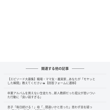
まさかの要求に、思案する投稿者さん。普通なら「そ
れは無理だよ」で終わりそうなものですが、投稿者さ
んは一応足を通して応えてみることにしたそうです。
側から見ると微笑ましい対応ですが、投稿者さんとし
てはその場を乗り切るための苦肉の策だったのかもし
れません。リクエストに応えないと泣き出したり、怒
ったりして手がつけられなくなることもありますから
ね…。イヤイヤ期ならではのやり取りの大変さがうかが
えます。
関連する他の記事
子育ての真っ最中にいると、毎日の対応に疲れてしま
【エピソード大募集】職場・ママ友・義実家…あなたが「モヤッと
うこともあります。それでも、こうしたエピソードは
した瞬間」教えてください🔥【回答フォームに遷移】
後になれば家族の笑い話になることも少なくありませ
卒業アルバムを買えない生徒たち…新人教師だった祖父が思いつい
ん。投稿者さんの“オムツを履いたママ”も、家族の思い
た行動に「良い話すぎる」
出として語り継がれていきそうです。
息子「毎日続ける！」母「…間違いかと思った」思わず目を疑っ