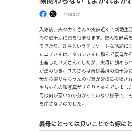
際関わらない【よかれよか
2026.5.27
入籍後、夫タカシさんの実家近くで新婚生
母の過干渉に頭を悩ませます。傷んだ野菜
てきたり、妊活というデリケートな話題に
たユズさんは、タカシさんに頼んで義母か
出産したユズさんでしたが、実母に勧めら
が運の尽き。ユズさんは再び義母の過干渉
母から娘サキちゃんの写真がSNSに投稿さ
キちゃんの顔写真がずらりと並んでいまし
母は何が悪いのか分かっていない様子で、
を崩さないのでした。
義母にとっては良いことでも嫁に