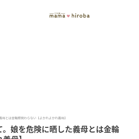
義母とは金輪際関わらない【よかれよかれ義母】
て。娘を危険に晒した義母とは金輪