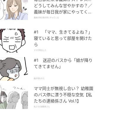
どうしてみんな甘やかすの？／
義妹が毎日我が家にやってくる
（1）【義父母がシンドイんで
義妹が毎日我が家にやってくる
す！ まんが】
#1 「ママ、生きてるよね？」
寝ていると思って部屋を開けた
ら
ママが家出した
#1 送迎のバスから「娘が降り
てきてません」
娘が拐われた
ママ同士が無視し合い？ 幼稚園
のバス停に漂う不穏な空気【私
たちの連絡係さん Vol.1】
私たちの連絡係さん