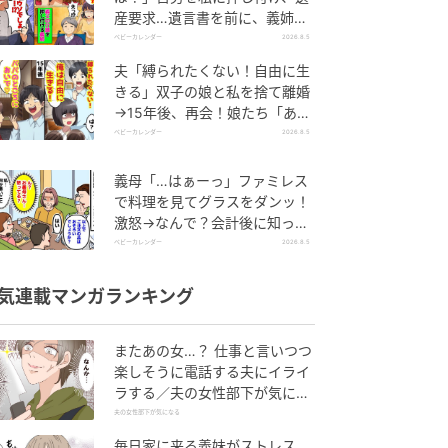
産要求…遺言書を前に、義姉が
顔面蒼白のワケ
ベビーカレンダー
2026.8.5
夫「縛られたくない！自由に生
きる」双子の娘と私を捨て離婚
→15年後、再会！娘たち「あん
た誰？」論破された元夫は
ベビーカレンダー
2026.8.5
義母「…はぁーっ」ファミレス
で料理を見てグラスをダンッ！
激怒→なんで？会計後に知った
暗黙のルール
ベビーカレンダー
2026.8.5
気連載マンガランキング
またあの女…？ 仕事と言いつつ
楽しそうに電話する夫にイライ
ラする／夫の女性部下が気にな
る（1）【夫婦の危機 まんが】
夫の女性部下が気になる
毎日家に来る義妹がストレス…