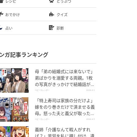
レシピ
どうぶつ
おでかけ
クイズ
占い
診断
ンガ記事ランキング
母「弟の結婚式には来ないで」
弟ばかりを溺愛する両親。1枚
の写真がきっかけで結婚話がな
くなったワケ
ベビーカレンダー
2026.8.5
「特上寿司は家族の分だけよ」
嫁をのり巻きだけで済ませる義
母。怒った夫と義父が取った行
動とは
ベビーカレンダー
2026.8.5
義姉「介護なんて暇人がすれ
ば？」苦労を私に押し付け、遺