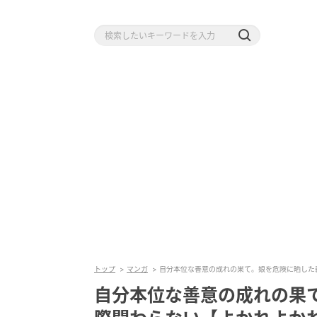
トップ
マンガ
自分本位な善意の成れの果て。娘を危険に晒した
自分本位な善意の成れの果