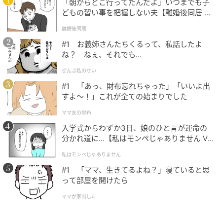
「朝からどこ行ってたんだよ」いつまでも子
どもの習い事を把握しない夫【離婚後同居 Vo
l.1】
離婚後同居
#1 お義姉さんたちくるって、私話したよ
ね？ ねぇ、それでも…
ぜんぶ私のせい
#1 「あっ、財布忘れちゃった」「いいよ出
すよ〜！」これが全ての始まりでした
エキサイトニュース
ママ友の財布
入学式からわずか3日、娘のひと言が運命の
分かれ道に…【私はモンペじゃありません Vo
l.1】
私はモンペじゃありません
#1 「ママ、生きてるよね？」寝ていると思
って部屋を開けたら
ママが家出した