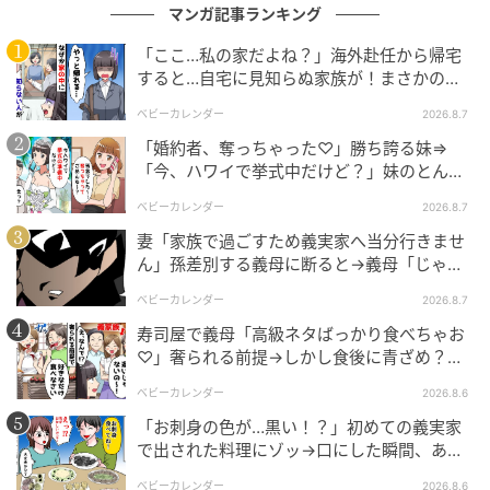
マンガ記事ランキング
「ここ…私の家だよね？」海外赴任から帰宅
すると…自宅に見知らぬ家族が！まさかの真
相とは！？
ベビーカレンダー
2026.8.7
「婚約者、奪っちゃった♡」勝ち誇る妹⇒
「今、ハワイで挙式中だけど？」妹のとんで
もない勘違いとは
ベビーカレンダー
2026.8.7
妻「家族で過ごすため義実家へ当分行きませ
エキサイトニュース
ん」孫差別する義母に断ると→義母「じゃ
あ、私は…」妻絶句＜こどおじ義兄＞
ベビーカレンダー
2026.8.7
寿司屋で義母「高級ネタばっかり食べちゃお
♡」奢られる前提→しかし食後に青ざめ？通
報され警察沙汰！
ベビーカレンダー
2026.8.6
「お刺身の色が…黒い！？」初めての義実家
で出された料理にゾッ→口にした瞬間、あ
然！刺身の正体は
ベビーカレンダー
2026.8.6