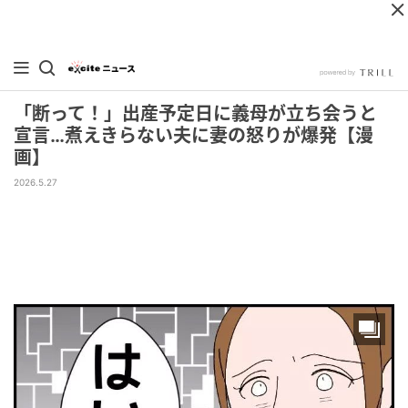
「断って！」出産予定日に義母が立ち会うと
宣言…煮えきらない夫に妻の怒りが爆発【漫
画】
2026.5.27