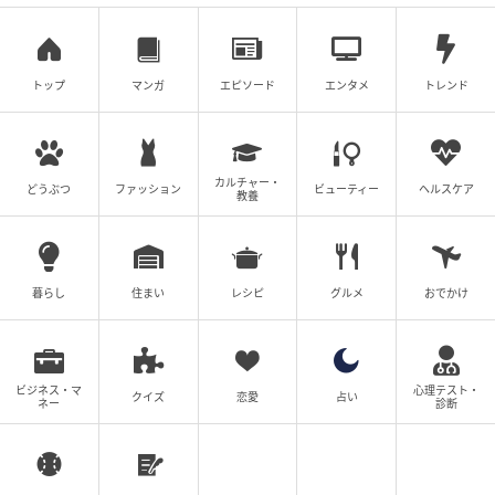
トップ
マンガ
エピソード
エンタメ
トレンド
カルチャー・
どうぶつ
ファッション
ビューティー
ヘルスケア
教養
出典：シティリビングWeb
牛・豚・鶏の3種の肉がボリューム満点。グリル野菜や
焼きロメインとともにピタパンにはさめばピタサンド
暮らし
住まい
レシピ
グルメ
おでかけ
ができます。
ビジネス・マ
心理テスト・
クイズ
恋愛
占い
ネー
診断