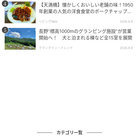
【天満橋】懐かしくおいしい老舗の味！1950
年創業の人気の洋食食堂のポークチャップ！
「グリル ABC」
リビングWeb
2026.8.8
出典：シティリビングWeb
長野“標高1000mのグランピング施設”が営業
卓上には焼き方の説明シートとタイマーもあるので、
開始へ！ 犬と泊まれる棟など全15室を展開
みんなでわいわい言いながら楽しめます。
クランクイン！トレンド
2026.8.8
メニューは、ハワイ風焼き枝豆、フライドポテト、グ
リル野菜4種 デュカスパイス添え、焼きロメイン シー
ザードレッシング添え、USサーロイン～BBQソース
～、国産ポークベリー、ペリペリチキン、ピタパン。
カテゴリ一覧