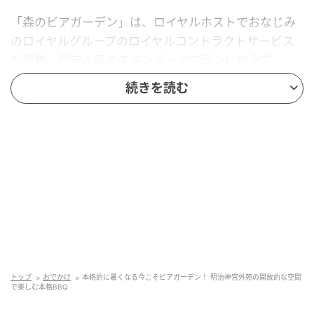
「森のビアガーデン」は、ロイヤルホストでおなじみ
のロイヤルグループのロイヤルコントラクトサービス
が運営。例年人気のスタンダードプランに加えて、
2026年は「Weber BBQ 飲み放題付きプラン」が仲間
続きを読む
入り。
トップ
おでかけ
本格的に暑くなる今こそビアガーデン！ 明治神宮外苑の開放的な空間
で楽しむ本格BBQ