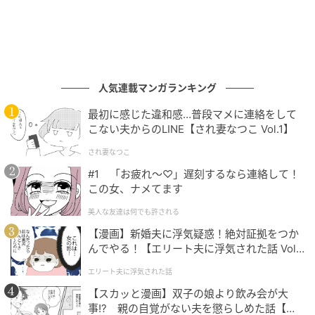
出典：シティリビングWeb
人気連載マンガランキング
高火力で焼き上げるWeberグリル。クリスピーな食感
とスモーキーな香りを楽しめて、一味も二味も違うお
最初に感じた違和感…普段マメに連絡をして
こない夫からのLINE【され妻なつこ Vol.1】
いしさです。使い方はスタッフが丁寧にサポートして
くれるので、初心者でも本格的な仕上がりを実現でき
され妻なつこ
ます。
#1 「お疲れ〜♡」遅刻するなら連絡して！
この女、ナメてます
美人な友達は何でも許される
【漫画】新婚夫に浮気疑惑！絶対証拠をつか
んでやる！【エリート夫に浮気された話 Vol.
1】
エリート夫に浮気された話
【スカッと漫画】双子の娘より飲み会が大
事!? 親の自覚がない夫を懲らしめた話【第1