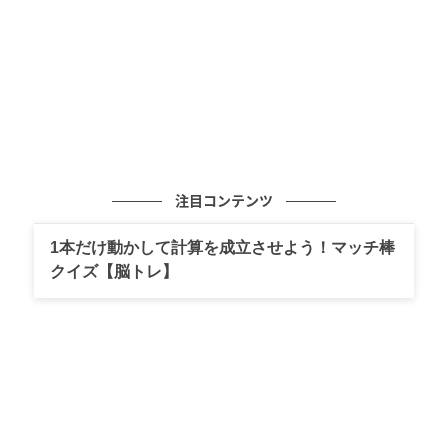
出典：シティリビングWeb
アメリカンBBQの生みの親であり、ふた付グリルのパ
イオニアともいえるWeber。このWeberのグリルと、
最大6人まで着席できるタープテント設置エリアが導入
されています。
注目コンテンツ
1本だけ動かして計算を成立させよう！マッチ棒
クイズ【脳トレ】