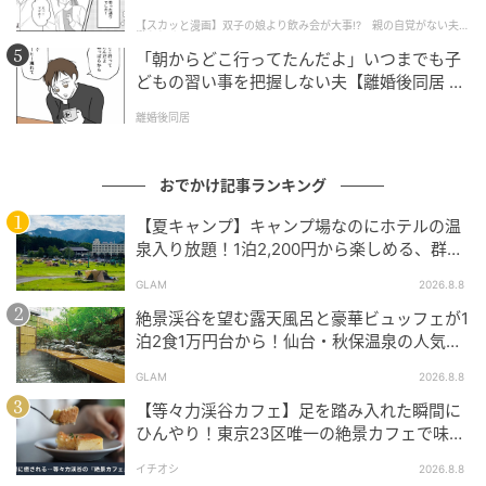
話】
【スカッと漫画】双子の娘より飲み会が大事!? 親の自覚がない夫を
懲らしめた話
「朝からどこ行ってたんだよ」いつまでも子
どもの習い事を把握しない夫【離婚後同居 Vo
l.1】
離婚後同居
出典：シティリビングWeb
おでかけ記事ランキング
【夏キャンプ】キャンプ場なのにホテルの温
泉入り放題！1泊2,200円から楽しめる、群馬
『サンバードキャンプガーデン』
GLAM
2026.8.8
絶景渓谷を望む露天風呂と豪華ビュッフェが1
泊2食1万円台から！仙台・秋保温泉の人気コ
スパ宿『秋保グランドホテル』
GLAM
2026.8.8
【等々力渓谷カフェ】足を踏み入れた瞬間に
ひんやり！東京23区唯一の絶景カフェで味わ
える本格コーヒー
イチオシ
2026.8.8