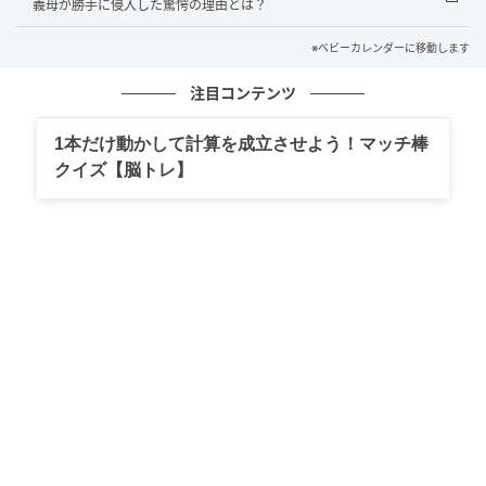
なんと、義母のあの行動は、私に口出しをしないため
義母が勝手に侵入した驚愕の理由とは？
の「不器用すぎる思いやり」だったのです。夫からそ
※ベビーカレンダーに移動します
の言葉をそのまま伝え聞き、私は驚きつつも、「私を
責めていたわけじゃなかったんだ！」と憑き物が落ち
注目コンテンツ
たようにスッキリしました。
1本だけ動かして計算を成立させよう！マッチ棒
相手の真意を知ることで、こんなにも見え方が変わる
クイズ【脳トレ】
のだなと実感しています。これからは私からも、「お
義母さん、いつも助かります」と笑顔で伝えながら、
良い関係を築いていこうと思います。
著者：前田摩耶／40代女性／小学生の子どもを3人育
てています。商社でフルタイム勤務中。
イラスト：きょこ
※ベビーカレンダーが独自に実施したアンケートで集
めた読者様の体験談をもとに記事化しています（回答