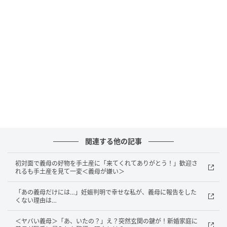
夫が義母に直接聞いてみると……
耐えきれなくなった私は、ある日夫に「お義母さん、
私の掃除に不満があるのかな……」とこぼしてしまいま
した。すると夫は「俺から聞いてみるよ」と、すぐに
義母へ電話をかけてくれたのです。
「母さん、なんで黙って掃除して帰るの？ なんか不満
でもある？」と、私の気持ちを代弁して直球で聞いて
くれました。すると、電話口から義母の慌てた声が聞
こえてきたのです。
関連する他の記事
「えっ！？ 違うのよ！ あの子、毎日忙しそうに頑張っ
初対面で義母の好物を手土産に「来てくれてありがとう！」歓迎さ
れるも手土産を見て一変＜義母が嫌い＞
てるから、少しでも休ませてあげたくて……。『掃除し
ておくわね』って言うと、かえって嫌味に聞こえるか
「あの義母だけには…」妊娠判明で幸せな私が、義母に報告をした
くない理由は…
と思って、あえて黙ってやってたのよ」
＜ヤバい義母＞「あ、いたの？」え？突然玄関の鍵が！新婚家庭に