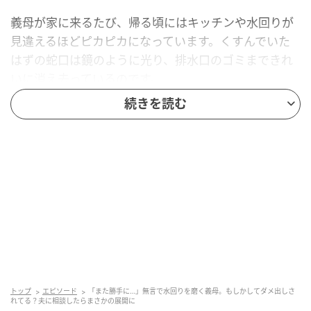
義母が家に来るたび、帰る頃にはキッチンや水回りが
見違えるほどピカピカになっています。くすんでいた
はずの蛇口は鏡のように光り、排水口のゴミまできれ
いに消え去っているのです。
続きを読む
最初は「私のやり方に不満があるのかな」「掃除がで
きていないという、ダメ出しのつもり？」と感じてし
まい、正直あまりいい気分ではありませんでした。し
かも義母は「ここ、掃除しておいたわよ」などと恩着
せがましく言うわけでもなく、ただ黙々と掃除をして
帰るのです。
「次はどこをチェックされるんだろう……」毎回続く無
言のプレッシャーに、私の中には気まずさとストレス
だけがたまっていきました。
トップ
エピソード
「また勝手に…」無言で水回りを磨く義母。もしかしてダメ出しさ
れてる？夫に相談したらまさかの展開に