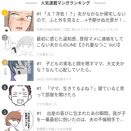
人気連載マンガランキング
時期：2026年4月）
#1 「え？浮気！？」夫がなかなか帰宅しない
ベビーカレンダー編集部
ので、ふと外を見ると…→予期せぬ光景が！
｜旦那の不倫が発覚して頭に来たのでメチャ
旦那の不倫が発覚して頭に来たのでメチャクチャにしてやった
元記事で読む
クチャにしてやった
最初に感じた違和感…普段マメに連絡をして
こない夫からのLINE【され妻なつこ Vol.1】
クリエイター情報
され妻なつこ
ベビーカレンダー
#1 子どもの実名と顔を晒すママ、大丈夫か
ベビーカレンダーは妊娠・出産・育児の情報サイト
な？なんて心配していたら。
です。みんなのクチコミや体験談から産婦人科検
索、おでかけ情報、離乳食レシピまで。月間利用者1
SNSに子供の顔を晒すママ
000万人以上。
#1 「ママ、生きてるよね？」寝ていると思
作品をもっとみる
って部屋を開けたら
ママが家出した
#1 出産の喜びに包まれたあの瞬間。我が子
の記事をもっとみる
を一番最初に抱いたのは、夫の不倫相手でし
た。
助産師と不倫した夫の末路