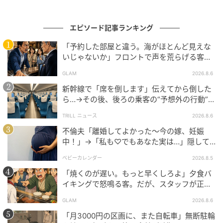
エピソード記事ランキング
「予約した部屋と違う。海がほとんど見えな
いじゃないか」フロントで声を荒らげる客。
だが、支配人が予約記録を示した結果
GLAM
2026.8.6
新幹線で「席を倒します」伝えてから倒した
ら…→その後、後ろの乗客の“予想外の行動”に
「不快ですぐに立ち去りました」
TRILL ニュース
2026.8.6
不倫夫「離婚してよかった〜今の嫁、妊娠
中！」→「私も♡でもあなた実は…」隠して
いた事実を暴露した結果
ベビーカレンダー
2026.8.5
「焼くのが遅い。もっと早くしろよ」夕食バ
イキングで怒鳴る客。だが、スタッフが正論
を並べた結果
GLAM
2026.8.6
「月3000円の区画に、また自転車」無断駐輪