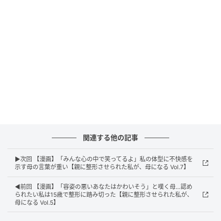
エキサイトニュース
関連する他の記事
▶次回 【漫画】「みんな心の中で笑ってるよ」私の体型に不快感を
示す母の言葉が重い【親に整形させられた私が、母になる Vol.7】
◀前回 【漫画】「容姿の悪いあなたはかわいそう」と嘆く母…認め
られたい私は15歳で整形に踏み切った【親に整形させられた私が、
母になる Vol.5】