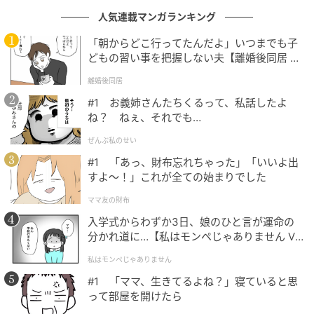
エキサイトニュース
人気連載マンガランキング
「朝からどこ行ってたんだよ」いつまでも子
どもの習い事を把握しない夫【離婚後同居 Vo
l.1】
離婚後同居
#1 お義姉さんたちくるって、私話したよ
ね？ ねぇ、それでも…
ぜんぶ私のせい
#1 「あっ、財布忘れちゃった」「いいよ出
すよ〜！」これが全ての始まりでした
ママ友の財布
入学式からわずか3日、娘のひと言が運命の
エキサイトニュース
分かれ道に…【私はモンペじゃありません Vo
l.1】
私はモンペじゃありません
#1 「ママ、生きてるよね？」寝ていると思
って部屋を開けたら