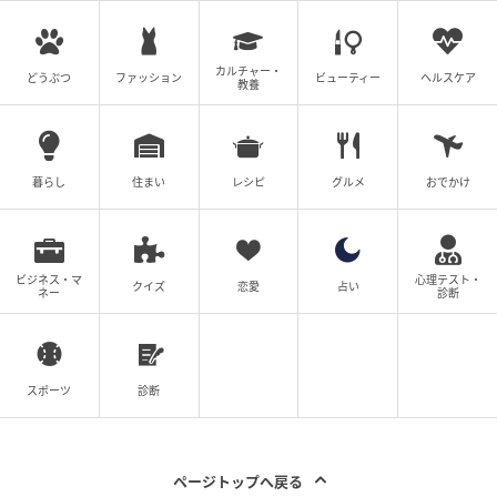
エキサイトニュース
カルチャー・
どうぶつ
ファッション
ビューティー
ヘルスケア
教養
暮らし
住まい
レシピ
グルメ
おでかけ
ビジネス・マ
心理テスト・
クイズ
恋愛
占い
ネー
診断
エキサイトニュース
スポーツ
診断
新しい生活の始まりは好調でした。誰も私が整形をし
ていることを知らない環境。容姿が違うと周りの反応
ページトップへ戻る
はやっぱり違う。それを強く実感しました。