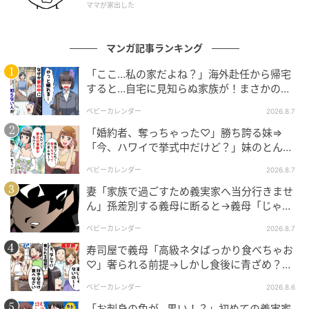
ママが家出した
マンガ記事ランキング
「ここ…私の家だよね？」海外赴任から帰宅
すると…自宅に見知らぬ家族が！まさかの真
相とは！？
ベビーカレンダー
2026.8.7
「婚約者、奪っちゃった♡」勝ち誇る妹⇒
エキサイトニュース
「今、ハワイで挙式中だけど？」妹のとんで
もない勘違いとは
ベビーカレンダー
2026.8.7
みんなに好かれて楽しいはずなのに…
妻「家族で過ごすため義実家へ当分行きませ
ん」孫差別する義母に断ると→義母「じゃ
あ、私は…」妻絶句＜こどおじ義兄＞
ベビーカレンダー
2026.8.7
寿司屋で義母「高級ネタばっかり食べちゃお
♡」奢られる前提→しかし食後に青ざめ？通
報され警察沙汰！
ベビーカレンダー
2026.8.6
「お刺身の色が…黒い！？」初めての義実家