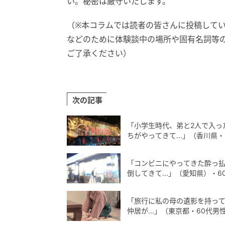
い。秘密は厳守いたします。
（※本コラムでは読者の皆さんに投稿して
などのために体験談中の場所や固有名詞等
ご了承ください）
次の記事
「小学生時代、弟と2人で入っ
ちがやってきて...」（香川県・
「コンビニにやってきた酔っ
倒してきて...」（愛知県）・6
「旅行に私の母の遺影を持っ
仲居が...」（東京都・60代男