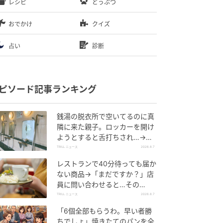
レシピ
どうぶつ
おでかけ
クイズ
占い
診断
ピソード記事ランキング
銭湯の脱衣所で空いてるのに真
隣に来た親子。ロッカーを開け
ようとすると舌打ちされ…→直
後、娘の放った“純粋な一言”に
TRILL ニュース
2026.8.7
「心の中で拍手」
レストランで40分待っても届か
ない商品→「まだですか？」店
員に問い合わせると…その
後、“理不尽な対応”に「二度と
TRILL ニュース
2026.8.7
行っていません」
「6個全部もらうわ。早い者勝
ちでしょ」焼きたてのパンを全