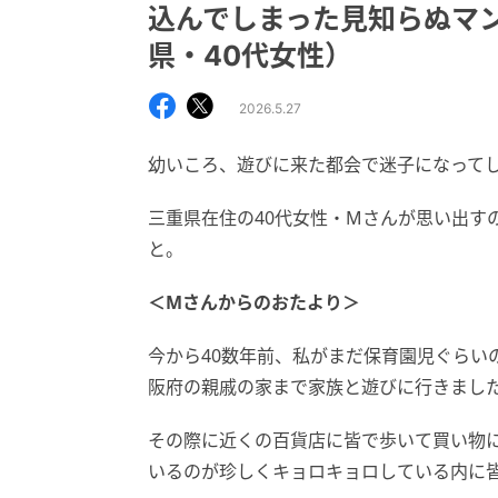
込んでしまった見知らぬマン
県・40代女性）
2026.5.27
幼いころ、遊びに来た都会で迷子になってしまい.
三重県在住の40代女性・Mさんが思い出す
と。
＜Mさんからのおたより＞
今から40数年前、私がまだ保育園児ぐらい
阪府の親戚の家まで家族と遊びに行きまし
その際に近くの百貨店に皆で歩いて買い物
いるのが珍しくキョロキョロしている内に