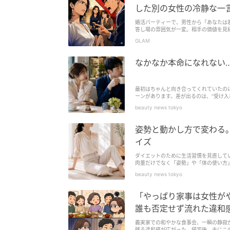
した別の女性の冷静な一
婚活パーティーで、男性から「あなたは
答し場の雰囲気が一変。相手の価値を見
読みたくなるエピソードが満載です。
GLAM
なかなか本命になれない
最初はちゃんと向き合ってくれていたの
ーンがあります。差が出るのは、“受け入
して毎回応じていませんか？これが続く
beauty news tokyo
姿勢と動かし方で変わる。
イズ
ダイエットのために生活習慣を見直して
肉量だけでなく「姿勢」や「体の使い方
いと、ぽっこり感が出やすくなることも。
beauty news tokyo
「やっぱり家事は女性が
誰も否定せず流れた違和
義実家での和やかな食事会、一瞬の静寂
残る違和感が広がった。帰宅後、夫にこ