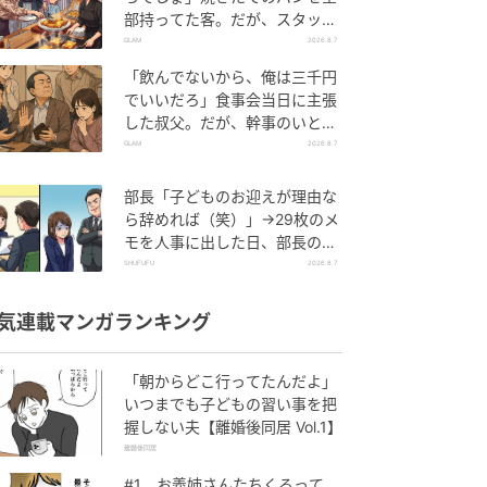
部持ってた客。だが、スタッフ
の一言で状況が一変
GLAM
2026.8.7
「飲んでないから、俺は三千円
でいいだろ」食事会当日に主張
した叔父。だが、幹事のいとこ
が告げた一言とは
GLAM
2026.8.7
部長「子どものお迎えが理由な
ら辞めれば（笑）」→29枚のメ
モを人事に出した日、部長の顔
が青ざめたワケ
SHUFUFU
2026.8.7
気連載マンガランキング
「朝からどこ行ってたんだよ」
いつまでも子どもの習い事を把
握しない夫【離婚後同居 Vol.1】
離婚後同居
#1 お義姉さんたちくるって、