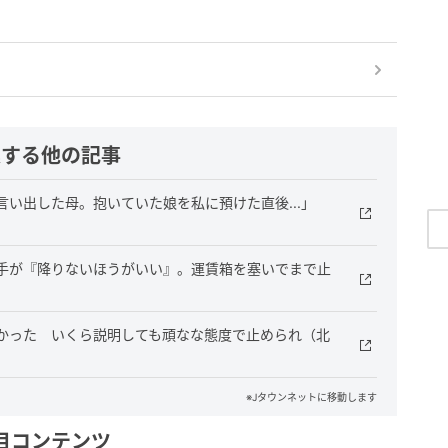
連する他の記事
い出した母。抱いていた娘を私に預けた直後...」
手が『降りないほうがいい』。運賃箱を塞いでまで止
かった いくら説明しても頑なな態度で止められ（北
※Jタウンネットに移動します
目コンテンツ