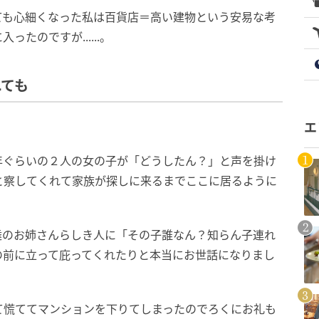
ても心細くなった私は百貨店＝高い建物という安易な考
たのですが......。
れても
エ
年ぐらいの２人の女の子が「どうしたん？」と声を掛け
と察してくれて家族が探しに来るまでここに居るように
達のお姉さんらしき人に「その子誰なん？知らん子連れ
の前に立って庇ってくれたりと本当にお世話になりまし
て慌ててマンションを下りてしまったのでろくにお礼も