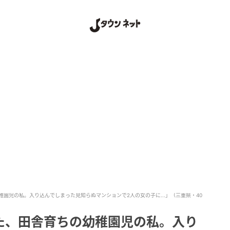
園児の私。入り込んでしまった見知らぬマンションで2人の女の子に...」（三重県・40
た、田舎育ちの幼稚園児の私。入り