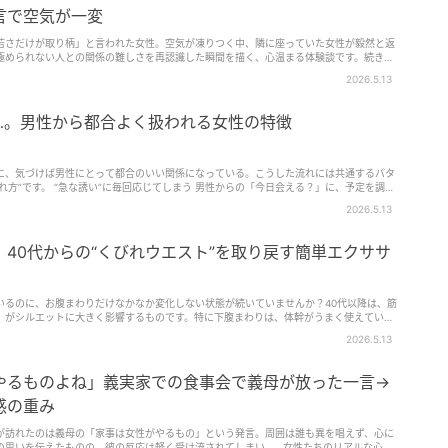
言で空気が一変
若さだけが取り柄」と言われた女性。空気が凍りつく中、隣に座っていた女性が毅然と返
極められない人との関係の難しさを再認識した瞬間を描く、心温まる体験談です。続きを
2026.5.13
…。男性から都合よく扱われる女性の特徴
に、気づけば男性にとって都合のいい関係になっている。こうした流れには共通するパタ
れ方”です。 “急な誘い”に毎回応じてしまう 男性からの「今日会える？」に、予定を調整
と、男性…
2026.5.13
40代からの“くびれウエスト”を取り戻す簡単エクササ
いるのに、お腹まわりだけなかなか変化しない状態が続いていませんか？40代以降は、筋
」がシルエットに大きく影響するものです。特に下腹まわりは、体幹がうまく使えていな
 そこで取…
2026.5.13
やるものよね」義実家での食事会で義母が放った一言→
感の重み
が訪れたのは義母の「家事は女性がやるもの」という発言。周囲は誰も異を唱えず、心に
の思いを伝えたものの、彼の反応は軽く受け流されてしまい…。女性たちのリアルな心情