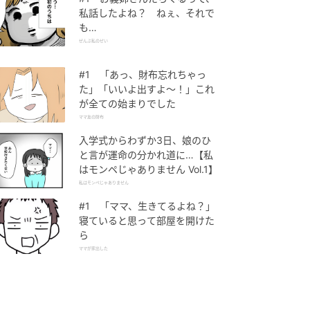
私話したよね？ ねぇ、それで
も…
ぜんぶ私のせい
#1 「あっ、財布忘れちゃっ
た」「いいよ出すよ〜！」これ
が全ての始まりでした
ママ友の財布
入学式からわずか3日、娘のひ
と言が運命の分かれ道に…【私
はモンペじゃありません Vol.1】
私はモンペじゃありません
#1 「ママ、生きてるよね？」
寝ていると思って部屋を開けた
ら
ママが家出した