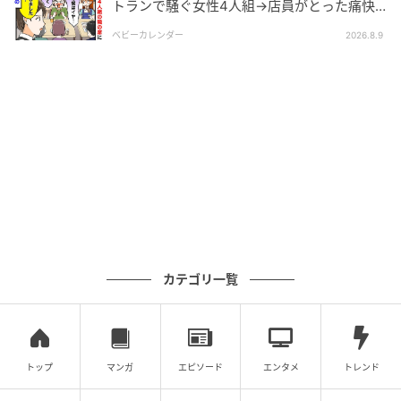
トランで騒ぐ女性4人組→店員がとった痛快
な“神対応”とは
ベビーカレンダー
2026.8.9
カテゴリ一覧
トップ
マンガ
エピソード
エンタメ
トレンド