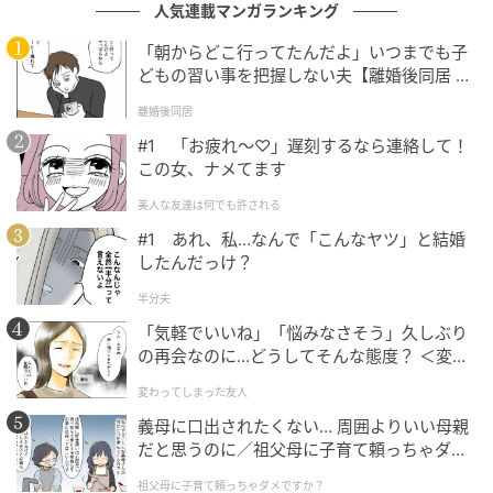
人気連載マンガランキング
の記事をもっとみる
「朝からどこ行ってたんだよ」いつまでも子
どもの習い事を把握しない夫【離婚後同居 Vo
l.1】
離婚後同居
#1 「お疲れ〜♡」遅刻するなら連絡して！
この女、ナメてます
美人な友達は何でも許される
#1 あれ、私…なんで「こんなヤツ」と結婚
したんだっけ？
半分夫
「気軽でいいね」「悩みなさそう」久しぶり
の再会なのに…どうしてそんな態度？ ＜変わ
ってしまった友人 1話＞【ため息がこぼれる
変わってしまった友人
日には】
義母に口出されたくない… 周囲よりいい母親
だと思うのに／祖父母に子育て頼っちゃダメ
ですか？（1）【私のママ友付き合い事情 ま
祖父母に子育て頼っちゃダメですか？