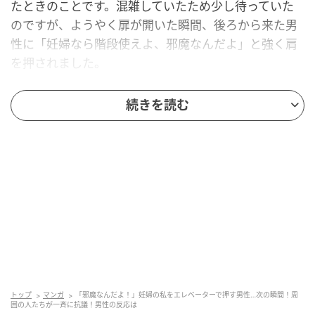
たときのことです。混雑していたため少し待っていた
のですが、ようやく扉が開いた瞬間、後ろから来た男
性に「妊婦なら階段使えよ、邪魔なんだよ」と強く肩
を押されました。
何が起きたのかすぐにはわからず、その場で固まって
続きを読む
しまいました。おなかの子のことも心配で、頭が真っ
白になっていたのだと思います。
そのとき、近くにいた数人の女性が、すぐに「妊婦さ
んは優先ですよ」「押すなんて危ないです」と声を上
げてくれたのです。男性は「別に押してない」と言い
訳していましたが、周りの人たちが「見ていました」
「危険です」と次々に抗議してくれて、最後は気まず
そうにその場を離れていきました。
私は涙が出そうになりながら、「ありがとうございま
トップ
マンガ
「邪魔なんだよ！」妊婦の私をエレベーターで押す男性…次の瞬間！周
囲の人たちが一斉に抗議！男性の反応は
す」と頭を下げるのが精一杯でした。知らない人たち