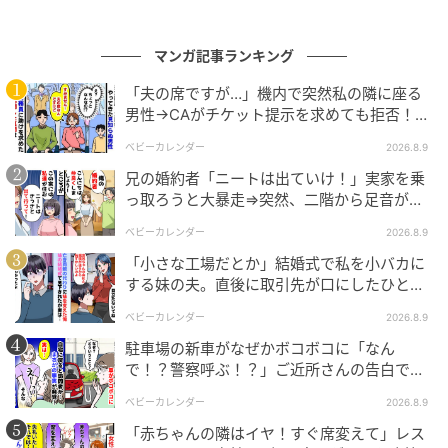
んが】
マンガ記事ランキング
「夫の席ですが…」機内で突然私の隣に座る
男性→CAがチケット提示を求めても拒否！？
判明した真相は
ベビーカレンダー
2026.8.9
兄の婚約者「ニートは出ていけ！」実家を乗
っ取ろうと大暴走⇒突然、二階から足音が聞
こえてきて！？
ベビーカレンダー
2026.8.9
「小さな工場だとか」結婚式で私を小バカに
する妹の夫。直後に取引先が口にしたひと言
に青ざめたワケ
ベビーカレンダー
2026.8.9
駐車場の新車がなぜかボコボコに「なん
で！？警察呼ぶ！？」ご近所さんの告白で知
った、驚きの理由とは
ベビーカレンダー
2026.8.9
「赤ちゃんの隣はイヤ！すぐ席変えて」レス