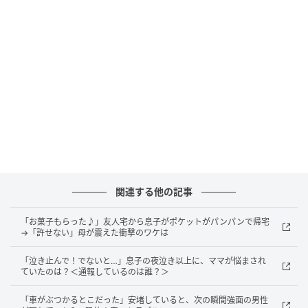
がこんなふうにかばってくれるとは思っていなかった
ので、不安でいっぱいだった気持ちが、少しずつほど
けていくのを感じました。
あの出来事から、外出するのが少し怖いという気持ち
は今も残っています。それでも同時に、「困っている
人を見かけたら、自分も声をかけられる人になりた
い」と思うようになりました。あの日助けてくれた
方々の言葉は、今でもはっきり覚えています。いつか
私も、誰かが困っているときにそっと力になれたらい
関連する他の記事
いなと思っています。
「お菓子もらった♪」友人宅から息子がポケットがパンパンで帰宅
著者：山本彩花／20代女性／1歳の男の子を育てる
→「許せない」母が震えた衝撃のワケは
母。現在はパート勤務で育児と仕事を両立していま
「泣き止んで！でないと…」息子の夜泣き以上に、ママが悩まされ
す。人混みが苦手
ていたのは？＜通報しているのは誰？＞
イラスト：はたこ
「車がぶつかるとこだった」安堵していると、次の瞬間強面の男性