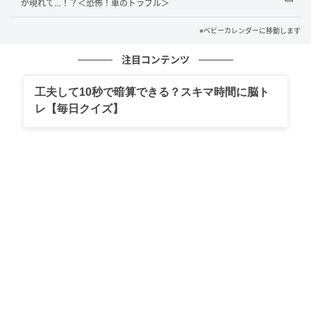
が現れて…！？＜恐怖！車のトラブル＞
※ベビーカレンダーが独自に実施したアンケートで集
※ベビーカレンダーに移動します
めた読者様の体験談をもとに記事化しています（回答
注目コンテンツ
時期：2026年4月）
工夫して10秒で暗算できる？スキマ時間に脳ト
ベビーカレンダー編集部
レ【毎日クイズ】
元記事で読む
クリエイター情報
ベビーカレンダー
ベビーカレンダーは妊娠・出産・育児の情報サイト
です。みんなのクチコミや体験談から産婦人科検
索、おでかけ情報、離乳食レシピまで。月間利用者1
000万人以上。
作品をもっとみる