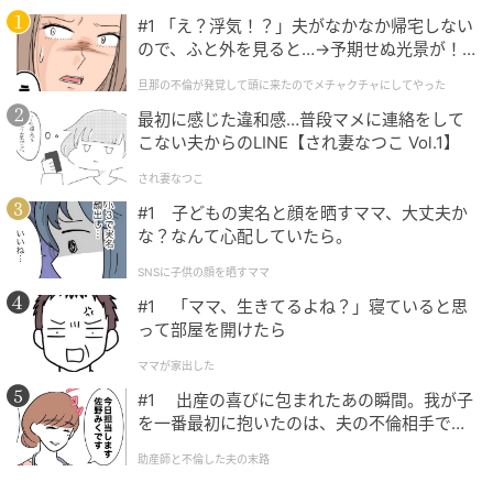
彼との入籍はお互いの家に挨拶したひと月後に予定し
#1 「え？浮気！？」夫がなかなか帰宅しない
ていましたが、このままでは彼のお母さんのことが気
ので、ふと外を見ると…→予期せぬ光景が！
｜旦那の不倫が発覚して頭に来たのでメチャ
がかりで私の心がより不安定になってしまうと感じ、
旦那の不倫が発覚して頭に来たのでメチャクチャにしてやった
クチャにしてやった
入籍の話を一旦ストップすることに。
最初に感じた違和感…普段マメに連絡をして
こない夫からのLINE【され妻なつこ Vol.1】
その後、彼から彼の実家に私の不安を伝えてもらい、
され妻なつこ
しこりを残しつつも和解しました。無事に結婚しまし
#1 子どもの実名と顔を晒すママ、大丈夫か
たが、やはり義母は今でも私と話そうとしてくれませ
な？なんて心配していたら。
ん。私から何度も歩み寄ろうと努力をしましたが、そ
SNSに子供の顔を晒すママ
れでも義母の様子は変わらず……。
#1 「ママ、生きてるよね？」寝ていると思
私の中でだんだんと苦痛になってきてしまったので、
って部屋を開けたら
無理にコミュニケーションを取ろうとするのはやめま
ママが家出した
した。義母が冷たい理由はわからないままですが、会
#1 出産の喜びに包まれたあの瞬間。我が子
話が必要なときは夫が間に入ってくれるので問題はあ
を一番最初に抱いたのは、夫の不倫相手でし
た。
りません。私の歩み寄りが義母の負担になってしまう
助産師と不倫した夫の末路
のも嫌なので、今は適度な距離感を保ちながら接して