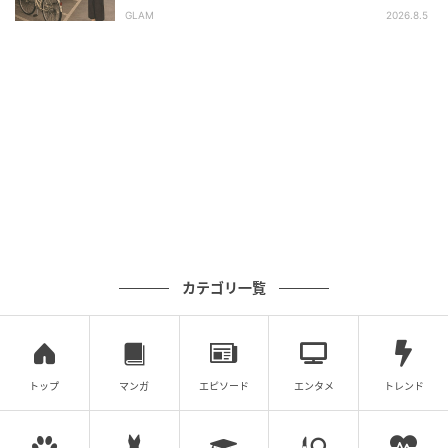
定した朝
GLAM
2026.8.5
ベビーカレンダー
ベビーカレンダーは妊娠・出産・育児の情報サイト
です。みんなのクチコミや体験談から産婦人科検
索、おでかけ情報、離乳食レシピまで。月間利用者1
000万人以上。
作品をもっとみる
の記事をもっとみる
カテゴリ一覧
トップ
マンガ
エピソード
エンタメ
トレンド