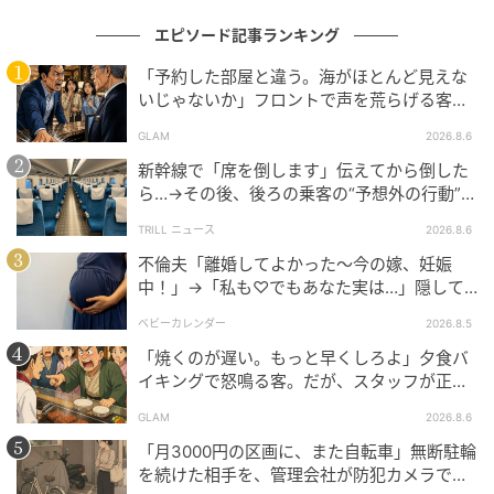
います。
エピソード記事ランキング
著者：畑野ナツミ／女性・主婦
「予約した部屋と違う。海がほとんど見えな
イラスト：マメ美
いじゃないか」フロントで声を荒らげる客。
だが、支配人が予約記録を示した結果
GLAM
2026.8.6
※ベビーカレンダーが独自に実施したアンケートで集
新幹線で「席を倒します」伝えてから倒した
めた読者様の体験談をもとに記事化しています
ら…→その後、後ろの乗客の“予想外の行動”に
「不快ですぐに立ち去りました」
ムーンカレンダー編集室では、女性の体を知って、毎
TRILL ニュース
2026.8.6
月をもっとラクに快適に、女性の一生をサポートする
不倫夫「離婚してよかった〜今の嫁、妊娠
中！」→「私も♡でもあなた実は…」隠して
記事を配信しています。すべての女性の毎日がもっと
いた事実を暴露した結果
ラクに楽しくなりますように！
ベビーカレンダー
2026.8.5
「焼くのが遅い。もっと早くしろよ」夕食バ
ベビーカレンダー編集部／ムーンカレンダー編集室
イキングで怒鳴る客。だが、スタッフが正論
を並べた結果
GLAM
2026.8.6
元記事で読む
「月3000円の区画に、また自転車」無断駐輪
を続けた相手を、管理会社が防犯カメラで特
クリエイター情報