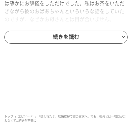
は静かにお辞儀をしただけでした。私はお茶をいただ
きながら彼のおばあちゃんといろいろな話をしていた
のですが、なぜかお母さんとは目が合いません。
その後も彼のお母さんは、会話の輪に入らず、ただ聞
続きを読む
かれたことに答えるのみ。彼のおばあちゃんがほとん
ど話しているという感じで、私はどこか居心地の悪さ
を感じました。
また、お渡しした菓子折りがその場にポツンと置かれ
ていたことにも「普通は下げたりするものではない
の？」とモヤモヤが止まりませんでしたが、気にしな
いようにしました。
結局、彼のお母さんは私に対して何も話しかけること
もせず、目も合わせず……。私もとても緊張していたた
トップ
エピソード
「嫌われた？」結婚挨拶で彼の実家へ。でも、彼母とは一切目が合
わなくて…結婚が不安に
め、最初こそ気のせいかとも思っていましたが、考え