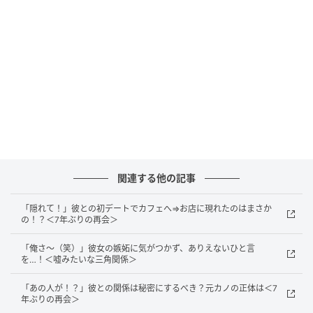
れば考えるほど悲しくなってしまいました。
結婚生活が急に不安になって
その帰りは、彼のお母さんとおばあちゃんにお見送り
をされて、彼の車で私は実家まで送ってもらいまし
た。彼は、自分の家族に私を紹介できた達成感で満足
している様子。とても自分の不安を言える雰囲気では
ありませんでした。
関連する他の記事
結婚後に同居するわけではありませんでしたが、私は
「隠れて！」彼との初デートでカフェへ⇒お店に現れたのはまさか
これからの結婚生活を考え、急に不安に。そして実家
の！？＜7年ぶりの再会＞
に帰った私は、実母の顔を見るなり急に涙が溢れてき
てしまったのです。
「俺さ～（笑）」彼女の嫉妬に気がつかず、ありえないひと言
を…！＜嘘みたいな三角関係＞
「あの人が！？」彼との関係は秘密にするべき？元カノの正体は＜7
彼に打ち明ける
年ぶりの再会＞