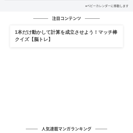
※ベビーカレンダーに移動します
そして「このままではダメだ」と思った私は、その日
のうちに彼に自分の気持ちを打ち明けることにしまし
注目コンテンツ
た。
1本だけ動かして計算を成立させよう！マッチ棒
「結婚はしたいけれど、あなたのお母さんのことがわ
クイズ【脳トレ】
からない。私に対して興味がないのは構わない。で
も、少なくとも嫁に入る、姓を変える側の気持ちとし
て不安がある」と感じていたことをすべて話しまし
た。
それに対する彼の答えは、「母は他人にあまり興味が
なく、人と話すことが苦手だから仕方ない」というも
のでした。しかし、彼のお母さんは普段接客業をして
いるとのこと。せめて、ビジネスライクな対応でもで
きないのかという気持ちでさらにモヤモヤしてしまい
ました。
人気連載マンガランキング