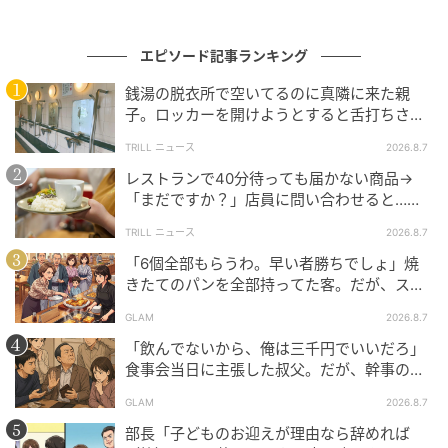
時期：2025年1月）
※AI生成画像を使用しています。
エピソード記事ランキング
銭湯の脱衣所で空いてるのに真隣に来た親
ムーンカレンダー編集室では、女性の体を知って、毎
子。ロッカーを開けようとすると舌打ちさ
月をもっとラクに快適に、女性の一生をサポートする
れ…→直後、娘の放った“純粋な一言”に「心の
TRILL ニュース
2026.8.7
記事を配信しています。すべての女性の毎日がもっと
中で拍手」
ラクに楽しくなりますように！
レストランで40分待っても届かない商品→
「まだですか？」店員に問い合わせると…そ
の後、“理不尽な対応”に「二度と行っていま
ベビーカレンダー編集部／ムーンカレンダー編集室
TRILL ニュース
2026.8.7
せん」
「6個全部もらうわ。早い者勝ちでしょ」焼
元記事で読む
きたてのパンを全部持ってた客。だが、スタ
ッフの一言で状況が一変
GLAM
2026.8.7
クリエイター情報
「飲んでないから、俺は三千円でいいだろ」
ベビーカレンダー
食事会当日に主張した叔父。だが、幹事のい
とこが告げた一言とは
ベビーカレンダーは妊娠・出産・育児の情報サイト
GLAM
2026.8.7
です。みんなのクチコミや体験談から産婦人科検
索、おでかけ情報、離乳食レシピまで。月間利用者1
部長「子どものお迎えが理由なら辞めれば