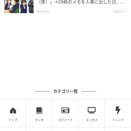
000万人以上。
（笑）」→29枚のメモを人事に出した日、部
長の顔が青ざめたワケ
作品をもっとみる
SHUFUFU
2026.8.7
の記事をもっとみる
カテゴリ一覧
トップ
マンガ
エピソード
エンタメ
トレンド