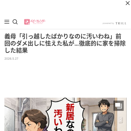
義母「引っ越したばかりなのに汚いわね」前
回のダメ出しに怯えた私が…徹底的に家を掃除
した結果
2026.5.27