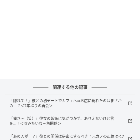
そう」「ガレージもちゃんと掃き掃除したら？」など
と話していたそうです。
さらに、「今度来るときには、私も掃除や片付けを手
伝うから」と言って帰っていったのだとか……。
そんななか、ある年末年始に義母の訪問が決定。前回
指摘されたところの掃除ができているか見られるかも
しれないと思い、私は大掃除することにしました。
関連する他の記事
義母が来る前に大掃除を…
「隠れて！」彼との初デートでカフェへ⇒お店に現れたのはまさか
前回チェックされたお風呂の鏡やイスを磨き、ガレー
の！？＜7年ぶりの再会＞
ジを掃き、ほこりが溜まりやすい場所も、念入りに拭
「俺さ～（笑）」彼女の嫉妬に気がつかず、ありえないひと言
き掃除をしました。これならいつ来られても大丈夫だ
を…！＜嘘みたいな三角関係＞
と思えるくらい、徹底的に掃除と片付けをして、義母
「あの人が！？」彼との関係は秘密にするべき？元カノの正体は＜7
を迎える準備をしたのです。