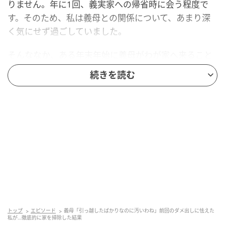
りません。年に1回、義実家への帰省時に会う程度で
す。そのため、私は義母との関係について、あまり深
く気にせず過ごしていました。
そんななか、ある年末年始に義母がわが家へ来ること
になりました。
続きを読む
まさかのダメ出し！
義母は、掃除や片付けにこだわりのある人です。前回
わが家に来たとき、引っ越したばかりの新居というこ
とで、家の中を隅々まで見て回っていました。
そのとき、私は仕事で不在だったのですが、あとから
夫に聞いた話によると、義母は「まだ引っ越して1年も
経っていないのにあまり片付いていないのね」「お風
トップ
エピソード
義母「引っ越したばかりなのに汚いわね」前回のダメ出しに怯えた
呂の鏡やイスが汚いからもう少し掃除したほうがよさ
私が…徹底的に家を掃除した結果