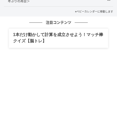
年ぶりの再会＞
私と義母では「掃除ができている」「片付いている」
※ベビーカレンダーに移動します
と感じる基準が違うのかもしれません。だからこそ、
注目コンテンツ
誰が見ても気にならないくらいに整えておこうと思い
ました。
1本だけ動かして計算を成立させよう！マッチ棒
クイズ【脳トレ】
私自身、こういう機会がなければ、ここまでしっかり
掃除や片付けをすることはなかったと思います。そう
考えると、むしろよいきっかけになりました。引っ越
しのときに不要な物はほとんど処分したつもりでした
が、あらためて片付けてみると、まだまだ不要品が出
てきました。家の中だけでなく、気持ちまでスッキリ
したように感じました。
そしていよいよ義母が来る日に。ところが、夫の仕事
の都合や飛行機の到着時間の関係で、義母はわが家に
は寄らず、そのまま義姉の家へ向かうことになったの