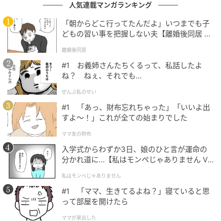
人気連載マンガランキング
です。気合いを入れて掃除や片付けをしたぶん、「来
ないんだ……」と少し拍子抜けしました。ただ、隅々ま
「朝からどこ行ってたんだよ」いつまでも子
で見られるかもしれないと緊張していたので、これは
どもの習い事を把握しない夫【離婚後同居 Vo
l.1】
これでよかったのかもしれません。
離婚後同居
#1 お義姉さんたちくるって、私話したよ
とはいえ、義母が来るかどうかに関係なく、普段から
ね？ ねぇ、それでも…
少しずつ掃除や片付けをしておこうと感じた出来事で
ぜんぶ私のせい
した。
#1 「あっ、財布忘れちゃった」「いいよ出
すよ〜！」これが全ての始まりでした
著者：Sugar111佐藤幸代／本職は20年以上の現役エ
ステティシャンの40代ママ。交際0日の電撃婚から7
ママ友の財布
年。3姉妹と夫の5人家族のドタバタな毎日を執筆。産
入学式からわずか3日、娘のひと言が運命の
休中に収入源を増やすため始めたライターの仕事を継
分かれ道に…【私はモンペじゃありません Vo
l.1】
続中。
私はモンペじゃありません
#1 「ママ、生きてるよね？」寝ていると思
※ベビーカレンダーが独自に実施したアンケートで集
って部屋を開けたら
めた読者様の体験談をもとに記事化しています（回答
ママが家出した