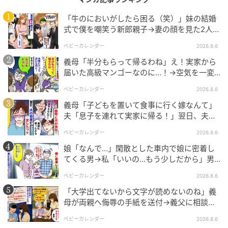
「牛のにおいがしたら困る（笑）」妹の結婚
式で僕を嘲笑う新郎親子→妻の顔を見た2人が
絶句したワケ
ベビーカレンダー
2026.8.6
義母「半分もらって帰るわね」え！実家から
届いた高級マンゴーなのに…！→空気を一変
させた4歳娘の痛快な一言とは
ベビーカレンダー
2026.8.6
義母「子どもを置いて食事に行く嫁なんて」
エキサイトニュース
夫「息子を連れて実家に帰る！」翌日、夫が
謝罪してきたワケ
ベビーカレンダー
2026.8.6
娘「なんで…」閑散とした車内で娘に密着し
てくる男→私「いいの…もう少しだから」男
が血相を変え逃げたワケ
ベビーカレンダー
2026.8.6
「大学出てないから文字が読めないのね」義
母が両親へ侮辱の手紙を送付→義父に相談
後、訪れた末路とは
ベビーカレンダー
2026.8.6