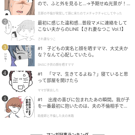
ので、ふと外を見ると…→予期せぬ光景が！
｜旦那の不倫が発覚して頭に来たのでメチャ
旦那の不倫が発覚して頭に来たのでメチャクチャにしてやった
クチャにしてやった
最初に感じた違和感…普段マメに連絡をして
こない夫からのLINE【され妻なつこ Vol.1】
され妻なつこ
#1 子どもの実名と顔を晒すママ、大丈夫か
な？なんて心配していたら。
SNSに子供の顔を晒すママ
#1 「ママ、生きてるよね？」寝ていると思
って部屋を開けたら
エキサイトニュース
ママが家出した
#1 出産の喜びに包まれたあの瞬間。我が子
を一番最初に抱いたのは、夫の不倫相手でし
た。
助産師と不倫した夫の末路
マンガ記事ランキング