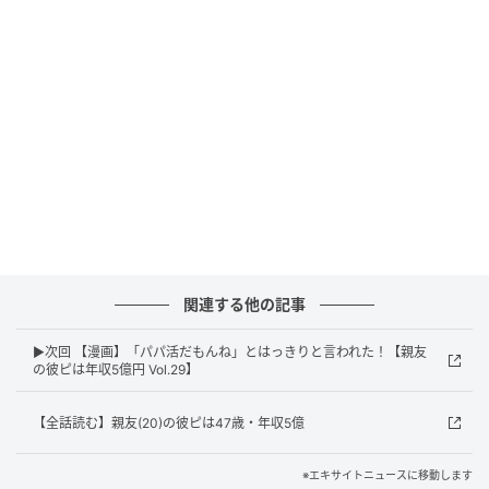
エキサイトニュース
関連する他の記事
▶次回 【漫画】「パパ活だもんね」とはっきりと言われた！【親友
の彼ピは年収5億円 Vol.29】
【全話読む】親友(20)の彼ピは47歳・年収5億
※エキサイトニュースに移動します
エキサイトニュース