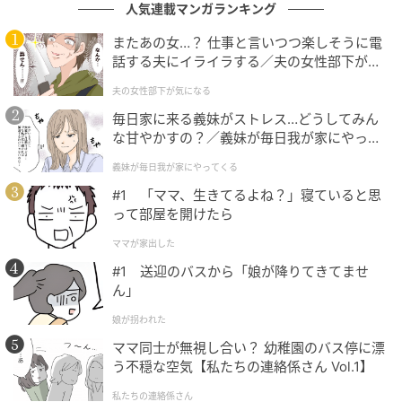
人気連載マンガランキング
またあの女…？ 仕事と言いつつ楽しそうに電
話する夫にイライラする／夫の女性部下が気
になる（1）【夫婦の危機 まんが】
夫の女性部下が気になる
大人のおしゃれ手帖
毎日家に来る義妹がストレス…どうしてみん
な甘やかすの？／義妹が毎日我が家にやって
スニーカーはミニマルなデザインですっきり。レギン
くる（1）【義父母がシンドイんです！ まん
義妹が毎日我が家にやってくる
スと靴をクリーンな白で繋げて軽快な足取りに。
が】
#1 「ママ、生きてるよね？」寝ていると思
って部屋を開けたら
今回のコーデアイテム
ママが家出した
#1 送迎のバスから「娘が降りてきてませ
ワンピース：ハウス オブ ロータス
ん」
靴：フェザーステップ
娘が拐われた
かごバッグ：お母さまから譲り受けたもの
ママ同士が無視し合い？ 幼稚園のバス停に漂
ストール：伊勢丹で購入
う不穏な空気【私たちの連絡係さん Vol.1】
私たちの連絡係さん