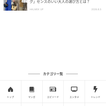
大人のおしゃれ手帖編集部
グ」センスのいい大人の選び方とは？
ファッション、美容、更年期対策など、50代女性の暮
HALMEK UP
2026.8.5
らしを豊かにする記事を毎日更新中！ ※記事の画像・
文章の無断転載はご遠慮ください
元記事で読む
次の記事
【１週間コーデ】ユニクロ×ヘルムートラン
グ＆リーバイス501大人のデニムをハンサムに
着こなす方程式～〈月曜日・火曜日〉#020Ma
samiIshihara～
カテゴリ一覧
の記事をもっとみる
トップ
マンガ
エピソード
エンタメ
トレンド