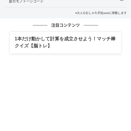
夏のモノトーンコーデ
※大人のおしゃれ手帖webに移動します
注目コンテンツ
大人のおしゃれ手帖
1本だけ動かして計算を成立させよう！マッチ棒
夏に向けて特に出番が多くなるかごバッグ。Yumionさ
クイズ【脳トレ】
んがこの日手にしていたのは、籐で作られた20年もの
のアイテム。遊び心のあるあしらいが◎。