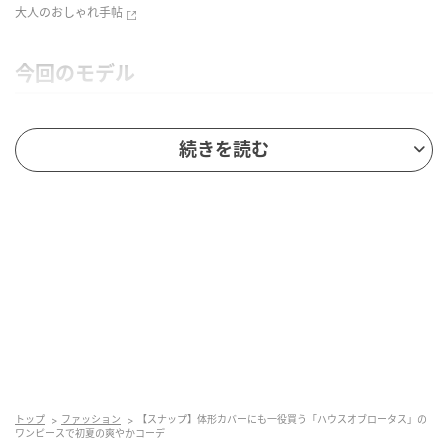
大人のおしゃれ手帖
今回のモデル
主婦
続きを読む
Yumionさん（60代）
168㎝
ブラウンと白が織りなす爽やかなカラーリングが初夏
にぴったり。なかでもコーディネートの核となる「ハ
ウス オブ ロータス」のシャツワンピースがポイント。
オーソドックスなストライプ×斜めのラインによる切り
替えが装いに立体感を生み出します。同系色のストー
ルを重ねて縦ラインもさりげなく意識。
トップ
ファッション
【スナップ】体形カバーにも一役買う「ハウスオブロータス」の
ワンピースで初夏の爽やかコーデ