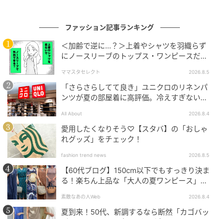
この記事を書いた人
ファッション記事ランキング
大人のおしゃれ手帖編集部
＜加齢で逆に…？＞上着やシャツを羽織らず
にノースリーブのトップス・ワンピースだけ
で外出できる？
ママスタセレクト
2026.8.5
「さらさらしてて良き」ユニクロのリネンパ
ンツが夏の部屋着に高評価。冷えすぎない肌
触りが決め手
All About
2026.8.4
愛用したくなりそう♡【スタバ】の「おしゃ
れグッズ」をチェック！
fashion trend news
2026.8.5
【60代ブログ】150cm以下でもすっきり決ま
る！楽ちん上品な「大人の夏ワンピース」コ
ーデ６選
素敵なあの人Web
2026.8.4
夏到来！50代、新調するなら断然「カゴバッ