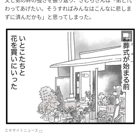
父と弟の絆の強さを振り返り、きむらさんは「弟と代
わってあげたい。そうすればみんなはこんなに悲しま
ずに済んだかも」と思ってしまった。
エキサイトニュース