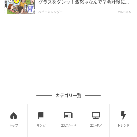
グラスをダンッ！激怒→なんで？会計後に知
った暗黙のルール
【全話読む】16歳で帰らなくなった弟
ベビーカレンダー
2026.8.5
元記事で読む
次の記事
【漫画】婚約した彼は子持ちの既婚者だっ
た！ 彼の妻が浮気の証拠を突きつけて…【婚
約者は既婚者でした Vol.12】
の記事をもっとみる
カテゴリ一覧
トップ
マンガ
エピソード
エンタメ
トレンド