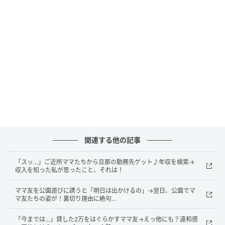
その発言に私はドン引き……。「三男の心配してくれて
ありがとう！ でも投資はやめとくね」と言い、ママ友
の回答を待たず電話を切りました。
すると、ママ友は翌日から私のことを避けるように。
あいさつはしますが、以前とは明らかに態度が変わり
ました。私もひどいことを言われたので、今までのよ
うな関係に戻るつもりはなく、気にしないことにしま
した。
関連する他の記事
たしかに、生活していくためにお金は欠かせません。
だからといって、他人の家庭の事情に踏み込んで、子
「スッ…」ご近所ママたちから旦那の勤務先ゲット♪年収を検索→
どもの服装などに口を出してもらいたくないもの。友
収入を知った私が思ったこと、それは！
だちや身近な人に、自分の金銭感覚・生活感覚を押し
ママ友を公園遊びに誘うと「明日は出かけるの」→翌日、公園でマ
つけないようにしたいと感じた出来事でした。
マ友たちの姿が！裏切り理由に絶句…
著者：谷 ふみ／30代・女性・主婦。3人の息子を育て
「今までは…」貸した2万をはぐらかすママ友→えっ他にも？違和感