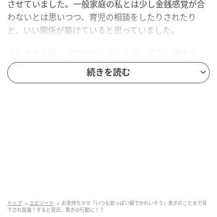
させていました。一般家庭の私とは少し金銭感覚が合
わないとは思いつつ、育児の相談をしたりされたり
と、いい関係が築けていると思っていました。
そんなある日、ママ友からメールが。明るい調子で
「やっほ～！ 突然だけど投資とかに興味ない？」とい
続きを読む
う内容でした。ママ友は少ない投資額で、かなりの儲
けが出るから絶対にしたほうがいいと勧めてきたので
す。
「今は生活に困ってないから、しないよ」と断ると、
今度は電話が。メールの明るい調子とは打って変わっ
て低い声で「こんなこと言いたくないんだけどさ〜、
三男くんの服装いつも安っぽくてかわいそうだなって
思ってたんだよね。投資で親の生活レベル上げない
と、子どもたちの教育にもよくないし」とクスッと笑
トップ
エピソード
お金持ちママ「いつも安っぽい服でかわいそう」息子のことまで見
いながら言ってきたのです！
下され反論！すると翌日、驚きの行動に！？