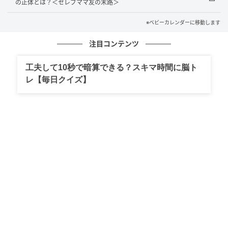
の正体とは？＜セレブママ友の末路＞
るママ。仕事や家事、育児に追われる毎日。最近は、
子どもたちを寝かしつけたあと、ドラマや映画を見る
※ベビーカレンダーに移動します
のが楽しみのひとつ。
注目コンテンツ
イラスト：Pappayappa
工夫して10秒で暗算できる？スキマ時間に脳ト
レ【毎日クイズ】
※ベビーカレンダーが独自に実施したアンケートで集
めた読者様の体験談をもとに記事化しています
ベビーカレンダー編集部
元記事で読む
クリエイター情報
ベビーカレンダー
ベビーカレンダーは妊娠・出産・育児の情報サイト
です。みんなのクチコミや体験談から産婦人科検
索、おでかけ情報、離乳食レシピまで。月間利用者1