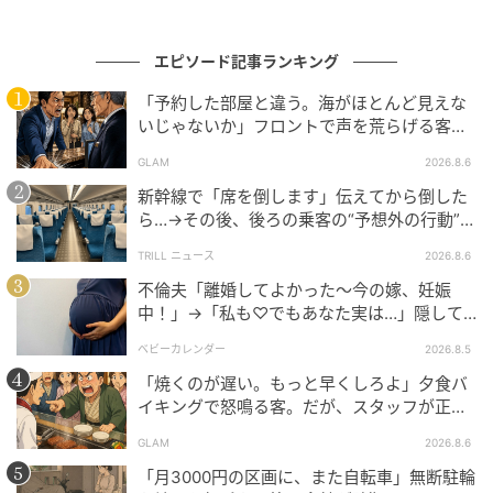
エピソード記事ランキング
「予約した部屋と違う。海がほとんど見えな
いじゃないか」フロントで声を荒らげる客。
だが、支配人が予約記録を示した結果
GLAM
2026.8.6
新幹線で「席を倒します」伝えてから倒した
ら…→その後、後ろの乗客の“予想外の行動”に
「不快ですぐに立ち去りました」
TRILL ニュース
2026.8.6
不倫夫「離婚してよかった〜今の嫁、妊娠
中！」→「私も♡でもあなた実は…」隠して
いた事実を暴露した結果
ベビーカレンダー
2026.8.5
「焼くのが遅い。もっと早くしろよ」夕食バ
イキングで怒鳴る客。だが、スタッフが正論
を並べた結果
GLAM
2026.8.6
「月3000円の区画に、また自転車」無断駐輪