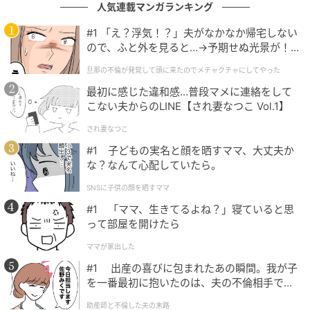
人気連載マンガランキング
000万人以上。
作品をもっとみる
#1 「え？浮気！？」夫がなかなか帰宅しない
ので、ふと外を見ると…→予期せぬ光景が！
｜旦那の不倫が発覚して頭に来たのでメチャ
旦那の不倫が発覚して頭に来たのでメチャクチャにしてやった
クチャにしてやった
の記事をもっとみる
最初に感じた違和感…普段マメに連絡をして
こない夫からのLINE【され妻なつこ Vol.1】
され妻なつこ
#1 子どもの実名と顔を晒すママ、大丈夫か
な？なんて心配していたら。
SNSに子供の顔を晒すママ
#1 「ママ、生きてるよね？」寝ていると思
って部屋を開けたら
ママが家出した
#1 出産の喜びに包まれたあの瞬間。我が子
を一番最初に抱いたのは、夫の不倫相手でし
た。
助産師と不倫した夫の末路