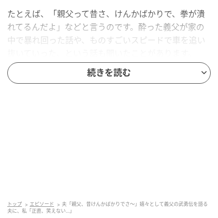
たとえば、「親父って昔さ、けんかばかりで、拳が潰
れてるんだよ」などと言うのです。酔った義父が家の
中で暴れ回った話や、ものすごいスピードで車を追い
抜いていった、という話も聞いたことがあります。
続きを読む
聞くたびに、「それは笑い話として話すには少し重い
のでは……」と心の中で思っていました。
家族の前でも語られる昔話
今の義父は穏やかで、孫にもやさしく接してくれるお
じいちゃんです。だからこそ、夫から聞く破天荒な昔
話とのギャップは、どう受け止めればいいのか迷って
しまいます。
トップ
エピソード
夫「親父、昔けんかばかりでさ～」嬉々として義父の武勇伝を語る
特に困るのは、夫がそうした話を友人との食事中や、
夫に、私「正直、笑えない…」