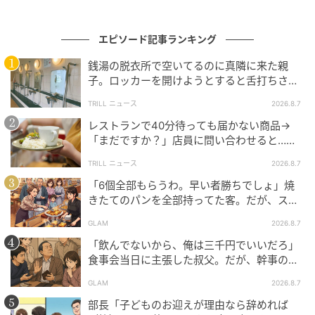
ベビーカレンダーは妊娠・出産・育児の情報サイト
です。みんなのクチコミや体験談から産婦人科検
エピソード記事ランキング
索、おでかけ情報、離乳食レシピまで。月間利用者1
000万人以上。
銭湯の脱衣所で空いてるのに真隣に来た親
作品をもっとみる
子。ロッカーを開けようとすると舌打ちさ
れ…→直後、娘の放った“純粋な一言”に「心の
TRILL ニュース
2026.8.7
中で拍手」
レストランで40分待っても届かない商品→
の記事をもっとみる
「まだですか？」店員に問い合わせると…そ
の後、“理不尽な対応”に「二度と行っていま
TRILL ニュース
2026.8.7
せん」
「6個全部もらうわ。早い者勝ちでしょ」焼
きたてのパンを全部持ってた客。だが、スタ
ッフの一言で状況が一変
GLAM
2026.8.7
「飲んでないから、俺は三千円でいいだろ」
食事会当日に主張した叔父。だが、幹事のい
とこが告げた一言とは
GLAM
2026.8.7
部長「子どものお迎えが理由なら辞めれば