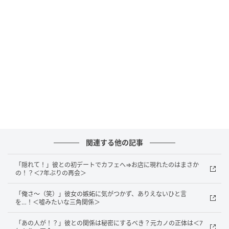
子どもの前でもあまり気にせず話すことです。
わが子が「じいじ、悪かったんだね！」と笑っている
のを見ると、私はどう反応したらいいのかわからなく
なります。「悪いことをするのがかっこいい」と思わ
れても困りますし、かといって「じいじは怖い人」と
受け取られてしまうのも本意ではありません。
価値観の違いに戸惑って
関連する他の記事
夫には以前、「その話は、あまりいい印象で伝わらな
いかもしれないよ」と伝えたことがあります。けれど
「隠れて！」彼との初デートでカフェへ⇒お店に現れたのはまさか
夫は、「昔はみんなそんなものだった」とか「男同士
の！？＜7年ぶりの再会＞
なら別に違和感ないよ」といった反応でした。
「俺さ～（笑）」彼女の嫉妬に気がつかず、ありえないひと言
を…！＜嘘みたいな三角関係＞
もしかすると、夫にとってはただの昔話であり、そこ
まで深刻に考えていないのかもしれません。とはいえ
「あの人が！？」彼との関係は秘密にするべき？元カノの正体は＜7