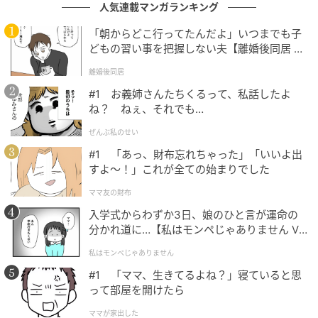
人気連載マンガランキング
※ベビーカレンダーが独自に実施したアンケートで集
「朝からどこ行ってたんだよ」いつまでも子
めた読者様の体験談をもとに記事化しています（回答
どもの習い事を把握しない夫【離婚後同居 Vo
時期：2025年5月）
l.1】
離婚後同居
※AI生成画像を使用しています。
#1 お義姉さんたちくるって、私話したよ
ね？ ねぇ、それでも…
ムーンカレンダー編集室では、女性の体を知って、毎
ぜんぶ私のせい
月をもっとラクに快適に、女性の一生をサポートする
#1 「あっ、財布忘れちゃった」「いいよ出
記事を配信しています。すべての女性の毎日がもっと
すよ〜！」これが全ての始まりでした
ラクに楽しくなりますように！
ママ友の財布
ベビーカレンダー編集部／ムーンカレンダー編集室
入学式からわずか3日、娘のひと言が運命の
分かれ道に…【私はモンペじゃありません Vo
l.1】
元記事で読む
私はモンペじゃありません
#1 「ママ、生きてるよね？」寝ていると思
クリエイター情報
って部屋を開けたら
ベビーカレンダー
ママが家出した