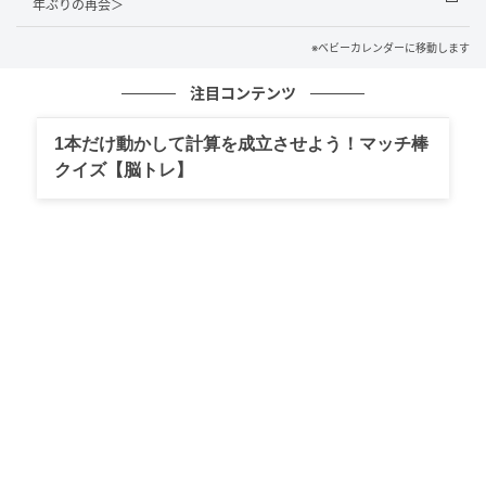
年ぶりの再会＞
私は、子どもに聞かせる話としては少し慎重になって
ほしいと思ってしまいます。
※ベビーカレンダーに移動します
注目コンテンツ
若いころの失敗ややんちゃな過去を、家族の思い出と
して語ること自体は悪くないと思います。ただ、「あ
1本だけ動かして計算を成立させよう！マッチ棒
のころは未熟だったな」と少し反省をにじませながら
クイズ【脳トレ】
話してくれたら、聞き手であるこちらが受け取る印象
は大きく変わるはずです。
同じ昔話でも、伝え方によっては笑い話にも教訓にも
なります。子どもの前で話すときこそ、ただの武勇伝
ではなく、「してはいけないこともある」と伝わるよ
うな話し方をしていきたいと感じた出来事でした。
著者：新谷けご／40代女性・2013年生まれの娘、
2015年早生まれの息子と夫の4人暮らし。年子育児に
振り回されっぱなしの毎日。