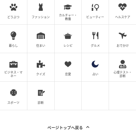
単身赴任が終わったあとも関係は継続。毎週末の不自
カルチャー・
どうぶつ
ファッション
ビューティー
ヘルスケア
教養
然な「出張」は、すべて不倫相手と会うための口実だ
ったのです。
暮らし
住まい
レシピ
グルメ
おでかけ
すべてやめた結果
翌週末――。
ビジネス・マ
心理テスト・
クイズ
恋愛
占い
ネー
診断
私は朝になっても起き上がりませんでした。すると、
リビングから義母の怒鳴り声が。
「いつまで寝てるの！」
スポーツ
診断
「朝ごはんは！？」
「洗濯もしなさいよ！」
ページトップへ戻る
義父も夫も一緒になって文句を言っています。子ども