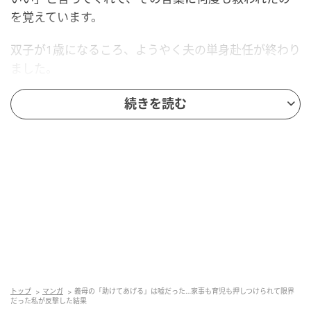
を覚えています。
双子が1歳になるころ、ようやく夫の単身赴任が終わり
ました。
出産以来、まともに顔を合わせていなかった夫。私は
続きを読む
「これでやっと家族4人の生活が始まる」と期待してい
ました。
新居へ引っ越し、ようやく普通の家庭らしい毎日が始
まる――そう思っていたのです。
一家だんらんに水を差す義両親
ところが、その生活は長く続きませんでした。引っ越
してからというもの、義父母が毎日のように家へ来る
トップ
マンガ
義母の「助けてあげる」は嘘だった…家事も育児も押しつけられて限界
だった私が反撃した結果
ようになったのです。