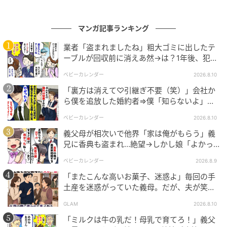
私は言葉を失いました。
マンガ記事ランキング
夫が帰ってこなかった本当の理由
業者「盗まれましたね」粗大ゴミに出したテ
ーブルが回収前に消えあ然→は？1年後、犯人
を目撃！正体は
そのころの私は、慢性的な寝不足と疲労で、まともに
ベビーカレンダー
2026.8.10
考える余裕もありませんでした。子どもたちを寝かし
「裏方は消えて♡引継ぎ不要（笑）」会社か
つけたあと、台所で声を押し殺しながら泣いたことも
ら僕を追放した婚約者⇒僕「知らないよ」数
あります。
日後…大混乱の結末に
ベビーカレンダー
2026.8.10
義父母が相次いで他界「家は俺がもらう」義
そんなある日、祖父母に電話をした私。あたたかい声
兄に香典も盗まれ…絶望→しかし娘「よかっ
を聞いた瞬間、張りつめていたものが切れてしまい、
たね」笑顔のワケ
気づけば泣きながら全部話していました。
ベビーカレンダー
2026.8.9
「またこんな高いお菓子、迷惑よ」毎回の手
祖父は静かに話を聞いたあと、こう言ってくれまし
土産を迷惑がっていた義母。だが、夫が笑顔
で返した一言とは
た。
GLAM
2026.8.10
「ミルクは牛の乳だ！母乳で育てろ！」義父
「そんな家に我慢している必要なんてない」