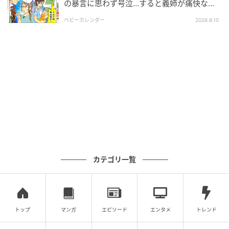
の暴言に思わず号泣…すると義姉が痛快なひ
「いつでも戻っておいで」
と言！
ベビーカレンダー
2026.8.10
その言葉で、ようやく
「逃げてもいいんだ」
と気づい
た私。そして、離婚を考えるようになったのです。
ただ、このまま感情的に家を出るつもりはありません
でした。双子を育てていく以上、生活基盤は必要で
す。養育費についても、きちんとした形で話を進めな
ければいけないと思いました。
祖父母の助言を受け、私は弁護士へ相談し、夫の行動
について調査を依頼することにしたのです。
カテゴリ一覧
その調査結果が出たのは約1カ月後のこと。資料を見た
瞬間、私は驚くより先に納得してしまいました。
トップ
マンガ
エピソード
エンタメ
トレンド
夫は単身赴任先で、既婚女性と不倫していたのです。
しかも相手は、夫の同僚の妻でした。