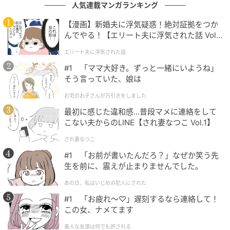
人気連載マンガランキング
朝食作り、洗濯、掃除、買い物、双子の世話――結
【漫画】新婚夫に浮気疑惑！絶対証拠をつか
局、すべて私任せでした。
んでやる！【エリート夫に浮気された話 Vol.
1】
義母はソファに座ったまま指示だけを出し、少しでも
エリート夫に浮気された話
私が休もうとすると不機嫌になります。
#1 「ママ大好き。ずっと一緒にいようね」
そう言っていた、娘は
「家事育児は嫁の役目でしょ」
お宅のお子さんが万引きをしました
「仕事してるからって甘えるんじゃない」
最初に感じた違和感…普段マメに連絡をして
「家族のために尽くすのが嫁なのよ」
こない夫からのLINE【され妻なつこ Vol.1】
毎日のようにそう言われました。
され妻なつこ
#1 「お前が書いたんだろ？」なぜか笑う先
一度だけ、私は
「助けてくれるって言ってましたよ
生を前に、震えが止まりませんでした。
ね？」
と聞いたことがあります。すると義母は、鼻で
あの日、私はいじめの犯人にされた
笑って平然とこう返してきたのです。
#1 「お疲れ〜♡」遅刻するなら連絡して！
この女、ナメてます
「そんなこと言ったかしら？」
美人な友達は何でも許される