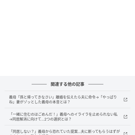
最初は「孫に会いたいだけだろう」と思っていまし
た。
しかし、次第に家事や育児に口出しをされるよう
に……。
「部屋が散らかってるじゃない」
「母親なんだからちゃんとしなさい」
「仕事してるから家事が疎かになるのよ」
関連する他の記事
毎日のように指摘され続けて、少しずつ追い詰められ
ていった私。夫は止めるどころか、苦笑いを浮かべな
義母「孫と帰ってきなさい」離婚を伝えたら夫に命令→「やっぱり
ね」妻がゾッとした義母の本音とは？
がら見ているだけ。そのことも、私を精神的に苦しめ
る一因でした。
「一緒に住むのはごめんだ！」義母へのイライラを止められない私
→同居解消に向けて…2つの選択とは？
「同居しない？」義母から恐れていた提案…夫に断ってもらうはずが
救いの手だと思ったのに