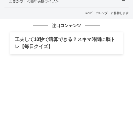
まさかの！＜熟年夫婦ライフ＞
そんな生活が続いたある日、義母から義実家での同居
※ベビーカレンダーに移動します
の提案が。
注目コンテンツ
「あなた1人じゃ大変でしょう？」
工夫して10秒で暗算できる？スキマ時間に脳ト
「私が家事をやるから安心して」
レ【毎日クイズ】
当時の私は、仕事と育児だけで限界寸前。単身赴任が
明けたばかりなのに、夫は平日も帰宅が遅く、休日は
「出張」と言って不在が続いていました。子どものお
むつ替えすらほとんどしてくれません。
だからこそ、「助ける」という義母の言葉にすがり、
私は同居を受け入れてしまったのです。
しかし、その判断は間違いでした。同居が始まった途
端、義母の態度は一変したのです。