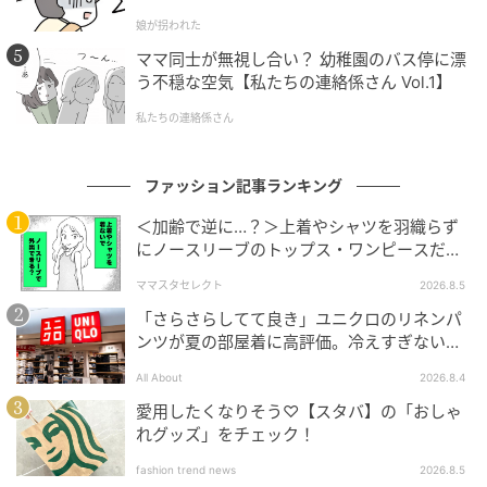
娘が拐われた
ママ同士が無視し合い？ 幼稚園のバス停に漂
う不穏な空気【私たちの連絡係さん Vol.1】
出典:beautyまとめ
私たちの連絡係さん
ファッション記事ランキング
＜加齢で逆に…？＞上着やシャツを羽織らず
にノースリーブのトップス・ワンピースだけ
で外出できる？
ママスタセレクト
2026.8.5
「さらさらしてて良き」ユニクロのリネンパ
ンツが夏の部屋着に高評価。冷えすぎない肌
触りが決め手
All About
2026.8.4
愛用したくなりそう♡【スタバ】の「おしゃ
れグッズ」をチェック！
fashion trend news
2026.8.5