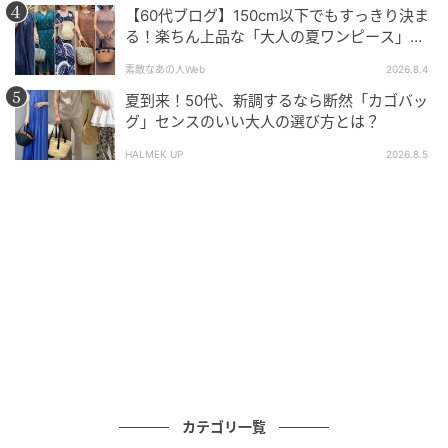
出典:beautyまとめ
【60代ブログ】150cm以下でもすっきり決ま
る！楽ちん上品な「大人の夏ワンピース」コ
正面の箔押しロゴとブランドタグはヤングアンドオル
ーデ６選
素敵なあの人Web
2026.8.4
センらしいこだわりのディテール♡ ベルトのバックル
もゴールドで統一されており、全体のバランスが絶妙
夏到来！50代、新調するなら断然「カゴバッ
グ」センスのいい大人の選び方とは？
です。
HALMEK UP
2026.8.5
使いやすさも◎な充実の収納
カテゴリ一覧