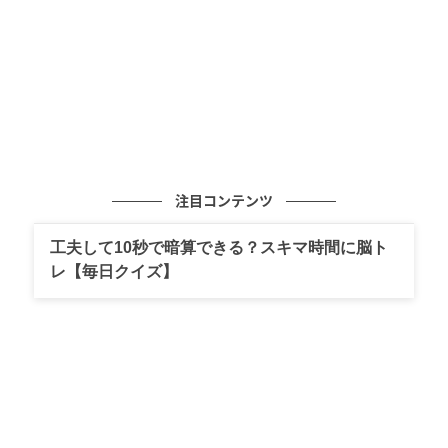
注目コンテンツ
工夫して10秒で暗算できる？スキマ時間に脳ト
レ【毎日クイズ】
出典:beautyまとめ
オン・オフどちらにも使えるベーシックなブラック
に、ポイントのゴールドが上品な印象を添えていま