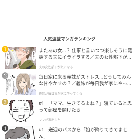
す。リッチな見た目ながら雨の日も気にせず使えるレ
ザー調素材で、デイリーユースにぴったり♡ サイズは
高さ24.5×幅28×マチ12cm（最大）、容量約8Lで、B5
サイズはもちろん500mLペットボトルや折り畳み傘も
しっかり収納できます♪
人気連載マンガランキング
またあの女…？ 仕事と言いつつ楽しそうに電
細部までこだわりのディテール
話する夫にイライラする／夫の女性部下が気
になる（1）【夫婦の危機 まんが】
夫の女性部下が気になる
毎日家に来る義妹がストレス…どうしてみん
な甘やかすの？／義妹が毎日我が家にやって
くる（1）【義父母がシンドイんです！ まん
義妹が毎日我が家にやってくる
が】
#1 「ママ、生きてるよね？」寝ていると思
って部屋を開けたら
ママが家出した
#1 送迎のバスから「娘が降りてきてませ
ん」