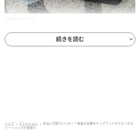
出典:beautyまとめ
■YOUNG & OLSEN The DRYGOODS STORE BELTED
続きを読む
TOTE BAG BOOK（宝島社）
価格：4,389円（税込）
発売日：2026年5月26日
ヤングアンドオルセンで人気の「BELTED TOTE」をベ
ースに、機能性をプラスした本誌限定デザイン。定番
ハンドルの大きさの見直しやバックルの形状、正面の
絶妙な曲線など細部までこだわり、持つだけでこなれ
て見える仕上がりになっています♡
トップ
ファッション
本当に付録でいいの！？毎度大反響のヤングアンドオルセンから
トートバッグが登場♡
ブラック×ゴールドの上品な佇まい