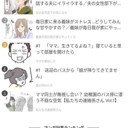
話する夫にイライラする／夫の女性部下が気
になる（1）【夫婦の危機 まんが】
夫の女性部下が気になる
毎日家に来る義妹がストレス…どうしてみん
な甘やかすの？／義妹が毎日我が家にやって
くる（1）【義父母がシンドイんです！ まん
義妹が毎日我が家にやってくる
が】
#1 「ママ、生きてるよね？」寝ていると思
って部屋を開けたら
ママが家出した
#1 送迎のバスから「娘が降りてきてませ
ん」
娘が拐われた
エキサイトニュース
ママ同士が無視し合い？ 幼稚園のバス停に漂
う不穏な空気【私たちの連絡係さん Vol.1】
私たちの連絡係さん
マンガ記事ランキング