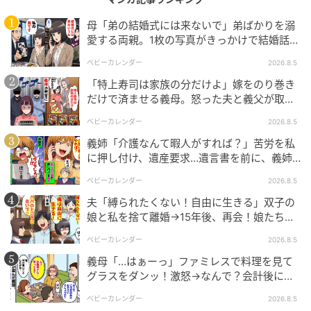
母「弟の結婚式には来ないで」弟ばかりを溺
愛する両親。1枚の写真がきっかけで結婚話が
なくなったワケ
ベビーカレンダー
2026.8.5
「特上寿司は家族の分だけよ」嫁をのり巻き
だけで済ませる義母。怒った夫と義父が取っ
た行動とは
ベビーカレンダー
2026.8.5
義姉「介護なんて暇人がすれば？」苦労を私
エキサイトニュース
に押し付け、遺産要求…遺言書を前に、義姉
が顔面蒼白のワケ
ベビーカレンダー
2026.8.5
夫「縛られたくない！自由に生きる」双子の
娘と私を捨て離婚→15年後、再会！娘たち
「あんた誰？」論破された元夫は
ベビーカレンダー
2026.8.5
義母「…はぁーっ」ファミレスで料理を見て
グラスをダンッ！激怒→なんで？会計後に知
った暗黙のルール
ベビーカレンダー
2026.8.5